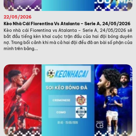
22/05/2026
Kèo Nhà Cái Fiorentina Vs Atalanta – Serie A, 24/05/2026
Kèo nhà cái Fiorentina vs Atalanta – Serie A, 24/05/2026 sẽ
bắt đầu tiếng kèn khai cuộc trận đấu của hai đội bóng duyên
nợ. Trong bối cảnh khi mà cả hai đội đều đã an bài số phận của
mình trên bảng...