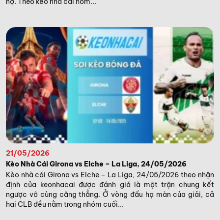
nợ. Theo kèo nhà cái hôm...
21/05/2026
Kèo Nhà Cái Girona vs Elche – La Liga, 24/05/2026
Kèo nhà cái Girona vs Elche – La Liga, 24/05/2026 theo nhận
định của ​keonhacai​ được đánh giá là một trận chung kết
ngược vô cùng căng thẳng. Ở vòng đấu hạ màn của giải, cả
hai CLB đều nằm trong nhóm cuối...