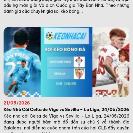
đấu hạ màn giải Vô địch Quốc gia Tây Ban Nha. Theo những
đánh giá của chuyên gia soi kèo bóng...
21/05/2026
Kèo Nhà Cái Celta de Vigo vs Sevilla – La Liga, 24/05/2026
Kèo nhà cái Celta de Vigo vs Sevilla – La Liga, 24/05/2026
đang được người hâm mộ đổ dồn sự chú ý về thánh địa
Balaídos, nơi diễn ra cuộc chạm trán của hai CLB đầy duyên