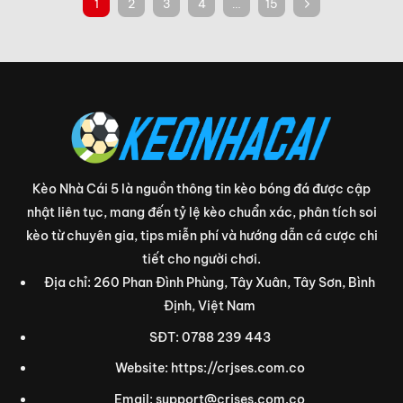
1
2
3
4
…
15
Kèo Nhà Cái 5 là nguồn thông tin kèo bóng đá được cập
nhật liên tục, mang đến tỷ lệ kèo chuẩn xác, phân tích soi
kèo từ chuyên gia, tips miễn phí và hướng dẫn cá cược chi
tiết cho người chơi.
Địa chỉ: 260 Phan Đình Phùng, Tây Xuân, Tây Sơn, Bình
Định, Việt Nam
SĐT: 0788 239 443
Website: https://crjses.com.co
Email:
support@crjses.com.co