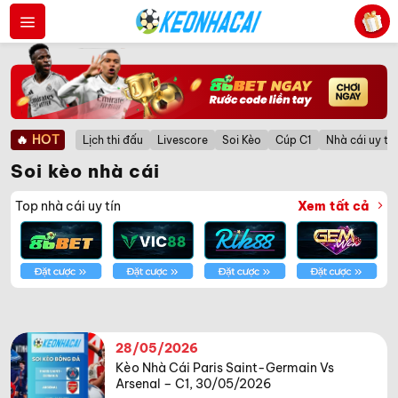
Bỏ
qua
nội
dung
🔥
HOT
Lịch thi đấu
Livescore
Soi Kèo
Cúp C1
Nhà cái uy tín
Soi kèo nhà cái
Top nhà cái uy tín
Xem tất cả
04/07/2026
Soi Kèo Nhà Cái Paraguay Vs Pháp –
Vòng 16 Đội World Cup 23h00 Ngày
04/07/2026
28/05/2026
Kèo Nhà Cái Paris Saint-Germain Vs
Arsenal – C1, 30/05/2026