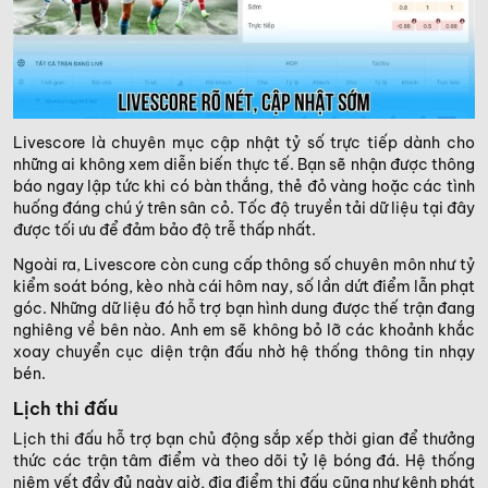
Marlow
Windsor Eton
-
-
Hoãn
Bristol Manor Farm
Wells City
-
-
Hoãn
Aylesbury Vale Dynamos F.C.
Livescore là chuyên mục cập nhật tỷ số trực tiếp dành cho
Holyport F.C.
những ai không xem diễn biến thực tế. Bạn sẽ nhận được thông
-
-
Hoãn
báo ngay lập tức khi có bàn thắng, thẻ đỏ vàng hoặc các tình
Away team
huống đáng chú ý trên sân cỏ. Tốc độ truyền tải dữ liệu tại đây
Roman Glass St George
được tối ưu để đảm bảo độ trễ thấp nhất.
-
-
Hoãn
Hallen
Ngoài ra, Livescore còn cung cấp thông số chuyên môn như tỷ
Swindon Supermarine
kiểm soát bóng, kèo nhà cái hôm nay, số lần dứt điểm lẫn phạt
-
-
Hoãn
Tuffley Rovers
góc. Những dữ liệu đó hỗ trợ bạn hình dung được thế trận đang
nghiêng về bên nào. Anh em sẽ không bỏ lỡ các khoảnh khắc
Highworth Town
-
xoay chuyển cục diện trận đấu nhờ hệ thống thông tin nhạy
-
Hoãn
Milton Keynes Irish
bén.
Beaconsfield SYCOB
Lịch thi đấu
-
-
Hoãn
Penn Tylers
Lịch thi đấu hỗ trợ bạn chủ động sắp xếp thời gian để thưởng
Kidlington
thức các trận tâm điểm và theo dõi tỷ lệ bóng đá. Hệ thống
-
-
Hoãn
Larkhall Athletic
niêm yết đầy đủ ngày giờ, địa điểm thi đấu cũng như kênh phát