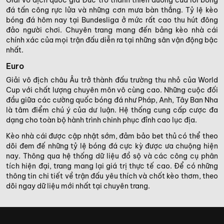
0.97
0.92
0.5/1
3.5
11.5
đá tấn công rực lửa và những cơn mưa bàn thắng. Tỷ lệ kèo
Radnicki 1923 Kragujevac
2
-
0
4
-
2
0.82
0.87
45+86
'
U
bóng đá hôm nay tại Bundesliga ở mức rất cao thu hút đông
Zemun
đảo người chơi. Chuyên trang mang đến bảng kèo nhà cái
chính xác của mọi trận đấu diễn ra tại những sân vận động bậc
nhất.
VĐQG ROMANIA
Euro
0.77
0.80
1
2/2.5
8.5
FC Dinamo 1948
Giải vô địch châu Âu trở thành đấu trường thu nhỏ của World
0
-
0
1
-
0
1.02
1.00
45+56
'
U
Cup với chất lượng chuyên môn vô cùng cao. Những cuộc đối
FC Voluntari
đầu giữa các cường quốc bóng đá như Pháp, Anh, Tây Ban Nha
là tâm điểm chú ý của dư luận. Hệ thống cung cấp cược đa
VĐQG URUGUAY
dạng cho toàn bộ hành trình chinh phục đỉnh cao lục địa.
Kèo nhà cái được cập nhật sớm, đảm bảo bet thủ có thể theo
0.95
1.07
0/0.5
1/1.5
6.5
dõi đem đế những tỷ lệ bóng đá cực kỳ được ưa chuộng hiện
Liverpool URU
0
-
0
3
-
1
0.85
0.72
HT
U
nay. Thông qua hệ thống dữ liệu đồ sộ và các công cụ phân
Albion FC
tích hiện đại, trang mang lại giá trị thực tế cao. Để có những
thông tin chi tiết về trận đấu yêu thích và chốt kèo thơm, theo
0.90
0.75
2/2.5
8.5
dõi ngay dữ liệu mới nhất tại chuyên trang.
Montevideo City Torque
-
-
0.90
1.05
21:30
0/0.5
U
CA Penarol