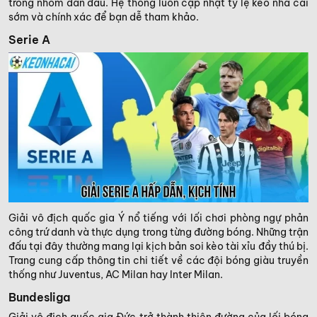
trong nhóm dẫn đầu. Hệ thống luôn cập nhật tỷ lệ kèo nhà cái
sớm và chính xác để bạn dễ tham khảo.
CSKA Moscow
0
-
0
1
-
2
90+54
'
Serie A
FK Rostov
VĐQG TRUNG QUỐC
0.90
0.95
0.5/1
3.5
9.5
Zhejiang Professional FC
-
-
0.90
0.85
Hoãn
U
Wuhan Three Towns
VĐQG SERBIA
0.97
0.90
2.5/3
8.5
Radnicki Nis
-
-
0.82
0.90
Hoãn
0.5
U
Giải vô địch quốc gia Ý nổ tiếng với lối chơi phòng ngự phản
Partizan Belgrade
công trứ danh và thực dụng trong từng đường bóng. Những trận
đấu tại đây thường mang lại kịch bản soi kèo tài xỉu đầy thú bị.
0.77
0.92
1/1.5
2
9.5
Trang cung cấp thông tin chi tiết về các đội bóng giàu truyền
Crvena Zvezda
thống như Juventus, AC Milan hay Inter Milan.
1
-
0
2
-
2
1.02
0.87
45+86
'
U
Novi Pazar
Bundesliga
Giải vô địch quốc gia Đức trở thành thiên đường của lối bóng