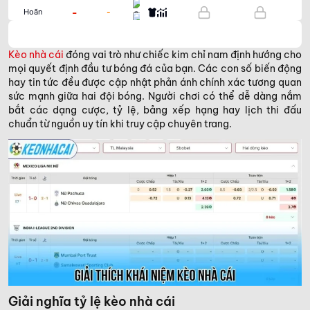
Carlisle City FC
-
-
Hoãn
Northallerton Town
Consett A.F.C.
-
-
Hoãn
Kèo nhà cái
đóng vai trò như chiếc kim chỉ nam định hướng cho
Ramhlun North FC
mọi quyết định đầu tư bóng đá của bạn. Các con số biến động
Ashington A.F.C.
hay tin tức đều được cập nhật phản ánh chính xác tương quan
-
-
Hoãn
Horden CW
sức mạnh giữa hai đội bóng. Người chơi có thể dễ dàng nắm
bắt các dạng cược, tỷ lệ, bảng xếp hạng hay lịch thi đấu
Newcastle Benfield
chuẩn từ nguồn uy tín khi truy cập chuyên trang.
-
-
Hoãn
Redcar Athletic
Home team
-
-
Hoãn
Pickering Town FC
Knaresborough Town
-
-
Hoãn
Whickham
Euxton Villa
-
-
Hoãn
Atherton Laburnum Rovers
Liversedge
-
-
Hoãn
Penistone Church
Giải nghĩa tỷ lệ kèo nhà cái
Litherland REMYCA