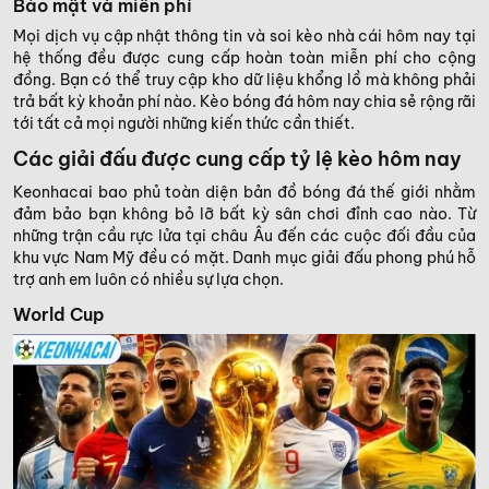
Bảo mật và miễn phí
1.75
4.50
0
0.5
Mọi dịch vụ cập nhật thông tin và soi kèo nhà cái hôm nay tại
St. Polten Women
hệ thống đều được cung cấp hoàn toàn miễn phí cho cộng
0
-
0
2
-
7
0.42
0.15
Pen
U
Sporting CP Women
đồng. Bạn có thể truy cập kho dữ liệu khổng lồ mà không phải
trả bất kỳ khoản phí nào. Kèo bóng đá hôm nay chia sẻ rộng rãi
tới tất cả mọi người những kiến thức cần thiết.
FT[0-0],ET[1-1],penalty shootout,now the score[4-1]
Các giải đấu được cung cấp tỷ lệ kèo hôm nay
0.90
1.60
0/0.5
2.5
9.5
Eintracht Frankfurt Women
2
-
0
6
-
3
0.90
0.47
90+81
'
U
Keonhacai bao phủ toàn diện bản đồ bóng đá thế giới nhằm
Malmo Women
đảm bảo bạn không bỏ lỡ bất kỳ sân chơi đỉnh cao nào. Từ
những trận cầu rực lửa tại châu Âu đến các cuộc đối đầu của
khu vực Nam Mỹ đều có mặt. Danh mục giải đấu phong phú hỗ
1.75
2.55
0/0.5
4.5
9.5
PSV Eindhoven Women
trợ anh em luôn có nhiều sự lựa chọn.
3
-
1
7
-
2
0.40
0.27
90+81
'
U
HJK Helsinki Women
World Cup
1.07
0.97
0/0.5
2.5
5.5
Oud Heverlee Leuven Women
0
-
1
0
-
1
0.72
0.82
HT
U
Fenerbahce SK Women
1.02
0.82
1
2.5
Ajax Amsterdam Women