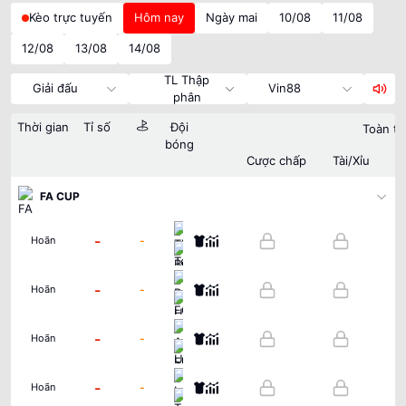
Kèo trực tuyến
Hôm nay
Ngày mai
10/08
11/08
12/08
13/08
14/08
TL Thập
Giải đấu
Vin88
phân
Thời gian
Tỉ số
Đội
Toàn tr
bóng
Cược chấp
Tài/Xỉu
FA CUP
Thornbury Town
-
-
Hoãn
Brislington
Romulus FC
-
-
Hoãn
Highgate United
Aylesbury United
-
-
Hoãn
Flackwell Heath
Lye Town
-
-
Hoãn
Stone Old Alleynians