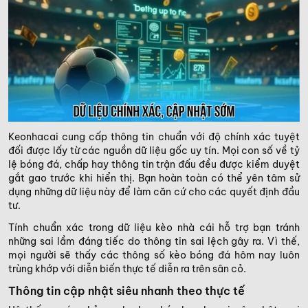
Corinthian Casuals
-
-
Hoãn
Lingfield
Ashford Town
-
-
Hoãn
Bearsted
Westbury United
-
-
Hoãn
Hythe & Dibden
Tadley Calleva
Keonhacai cung cấp thông tin chuẩn với độ chính xác tuyệt
-
-
Hoãn
Bemerton Heath Harlequins
đối được lấy từ các nguồn dữ liệu gốc uy tín. Mọi con số về tỷ
lệ bóng đá, chấp hay thông tin trận đấu đều được kiểm duyệt
Portland United
-
gắt gao trước khi hiển thị. Bạn hoàn toàn có thể yên tâm sử
-
Hoãn
Sturminster Newton
dụng những dữ liệu này để làm căn cứ cho các quyết định đầu
tư.
Sherborne Town
-
-
Hoãn
Baffins Milton Rovers
Tính chuẩn xác trong dữ liệu kèo nhà cái hỗ trợ bạn tránh
những sai lầm đáng tiếc do thông tin sai lệch gây ra. Vì thế,
Cowes Sports
-
-
Hoãn
mọi người sẽ thấy các thông số kèo bóng đá hôm nay luôn
Hamble Club
trùng khớp với diễn biến thực tế diễn ra trên sân cỏ.
Laverstock Ford
-
-
Hoãn
Thông tin cập nhật siêu nhanh theo thực tế
Eversley California