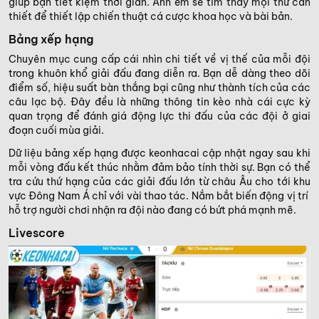
giúp bạn tiết kiệm thời gian. Anh em sẽ tìm thấy mọi thứ cần
North Greenford United
-
-
Hoãn
thiết để thiết lập chiến thuật cá cược khoa học và bài bản.
Arlesey Town
Bảng xếp hạng
London Lions
-
-
Hoãn
Rayners Lane
Chuyên mục cung cấp cái nhìn chi tiết về vị thế của mỗi đội
trong khuôn khổ giải đấu đang diễn ra. Bạn dễ dàng theo dõi
Hendon
-
điểm số, hiệu suất bàn thắng bại cũng như thành tích của các
-
Hoãn
Soul Tower Hamlets
câu lạc bộ. Đây đều là những thông tin kèo nhà cái cực kỳ
quan trọng để đánh giá động lực thi đấu của các đội ở giai
Ilford
-
-
Hoãn
đoạn cuối mùa giải.
Dunstable FC
Dữ liệu bảng xếp hạng được keonhacai cập nhật ngay sau khi
Witham Town
-
-
Hoãn
mỗi vòng đấu kết thúc nhằm đảm bảo tính thời sự. Bạn có thể
Colney Heath
tra cứu thứ hạng của các giải đấu lớn từ châu Âu cho tới khu
Harlow Town
vực Đông Nam Á chỉ với vài thao tác. Nắm bắt biến động vị trí
-
-
Hoãn
hỗ trợ người chơi nhận ra đội nào đang có bứt phá mạnh mẽ.
Frenford
Livescore
Northwood
-
-
Hoãn
Hutton
Clapton Community
-
-
Hoãn
Benfleet
Newport Pagnell Town
-
-
Hoãn