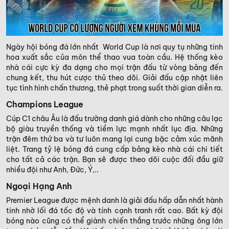
0
-
0
1
-
1
0.77
0.97
45+56
'
U
Glasgow Rangers Women
TJ Spartak Myjava Women
1
-
1
2
-
1
45+56
'
Czarni Sosnowiec Women
Ngày hội bóng đá lớn nhất World Cup là nơi quy tụ những tinh
hoa xuất sắc của môn thể thao vua toàn cầu. Hệ thống kèo
0.85
0.97
0
2.5/3
nhà cái cực kỳ đa dạng cho mọi trận đấu từ vòng bảng đến
Slavia Praha Women
0
-
0
0
-
2
0.95
0.82
45+56
'
U
chung kết, thu hút cược thủ theo dõi. Giải đấu cập nhật liên
Brondby IF Women
tục tình hình chấn thương, thẻ phạt trong suốt thời gian diễn ra.
Champions League
0.82
0.82
0/0.5
2.5/3
10.5
Juventus Women
Cúp C1 châu Âu là đấu trường danh giá dành cho những câu lạc
-
-
0.97
0.97
19:00
U
Hammarby Women
bộ giàu truyền thống và tiềm lực mạnh nhất lục địa. Những
trận đêm thứ ba và tư luôn mang lại cung bậc cảm xúc mãnh
liệt. Trang tỷ lệ bóng đá cung cấp bảng kèo nhà cái chi tiết
MLS MỸ
cho tất cả các trận. Bạn sẽ được theo dõi cuộc đối đầu giữ
nhiều đội như Anh, Đức, Ý,..
0.77
0.82
0
2.5/3
9.5
Ngoại Hạng Anh
New England Revolution
-
-
1.02
0.97
20:30
U
Houston Dynamo
Premier League được mệnh danh là giải đấu hấp dẫn nhất hành
tinh nhờ lối đá tốc độ và tính cạnh tranh rất cao. Bất kỳ đội
bóng nào cũng có thể giành chiến thắng trước những ông lớn
VĐQG NGA