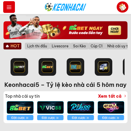
Bỏ
qua
nội
dung
🔥
HOT
Lịch thi đấu
Livescore
Soi Kèo
Cúp C1
Nhà cái uy tín
Keonhacai5 – Tỷ lệ kèo nhà cái 5 hôm nay
Top nhà cái uy tín
Xem tất cả