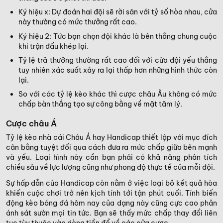
Daventry Town
-
Ký hiệu x: Dự đoán hai đội sẽ rời sân với tỷ số hòa nhau, cửa
-
Hoãn
Boston Town
này thường có mức thưởng rất cao.
Kimberley Miners Welfare
Ký hiệu 2: Tức bạn chọn đội khác là bên thắng chung cuộc
-
-
Hoãn
Rushden Diamonds
khi trận đấu khép lại.
Tỷ lệ trả thưởng thường rất cao đối với cửa đội yếu thắng
Newark Town
-
-
Hoãn
tuy nhiên xác suất xảy ra lại thấp hơn những hình thức còn
Wellingborough Town
lại.
Grimsby Borough
-
-
Hoãn
So với các tỷ lệ kèo khác thì cược châu Âu không có mức
Bourne Town
chấp bàn thắng tạo sự công bằng về mặt tâm lý.
AFC Mansfield
-
-
Hoãn
Cược châu Á
Retford United
Tỷ lệ kèo nhà cái Châu Á hay Handicap thiết lập với mục đích
Skegness Town
-
-
Hoãn
cân bằng tuyệt đối qua cách đưa ra mức chấp giữa bên mạnh
Retford FC
và yếu. Loại hình này cần bạn phải có khả năng phân tích
chiều sâu về lực lượng cũng như phong độ thực tế của mỗi đội.
Leicester Nirvana
-
-
Hoãn
Long Eaton United
Sự hấp dẫn của Handicap còn nằm ở việc loại bỏ kết quả hòa
khiến cuộc chơi trở nên kịch tính tới tận phút cuối. Tính biến
Bottesford Town
-
-
Hoãn
động kèo bóng đá hôm nay của dạng này cũng cực cao phản
Aylestone Park
ánh sát sườn mọi tin tức. Bạn sẽ thấy mức chấp thay đổi liên
Grantham Town
tục tùy thuộc vào dòng tiền đổ về các cửa cược.