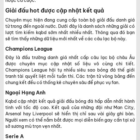
hoặc cá cược.
Giải đấu hot được cập nhật kết quả
Chuyên mục hiện đang cung cấp toàn bộ giải đấu danh giá
từ trong đến ngoài nước. Dưới đây là danh sách những giải có
lượt tìm kiếm kqbd sớm nhất nhiều nhất. Thông qua đó bạn
sẽ tìm thấy những dữ liệu mới nhất về các câu lạc bộ này.
Champions League
Đây là đấu trường danh giá nhất cấp câu lạc bộ châu Âu
được chuyên mục cập nhật số liệu vô cùng chi tiết.
Champions League hội tụ nhiều siêu sao bóng đá thế giới
tranh tài quyết liệt mỗi tuần thi. Các trận từ vòng bảng đến
chung kết đều có thống kê chuyên sâu để phục vụ fan.
Ngoại Hạng Anh
Kqbd cập nhật kết quả giải đấu bóng đá hấp dẫn nhất hành
tinh với tốc độ cao. Kết quả của những đội như Man City,
Arsenal hay Liverpool sẽ hiển thị chỉ sau vài giây ghi bàn.
Người xem có thể nắm bắt được mọi diễn biến gay cấn tại xứ
sở sương mù trọn vẹn nhất.
Serie A