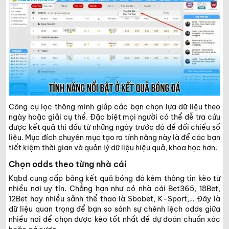
Công cụ lọc thông minh giúp các bạn chọn lựa dữ liệu theo
ngày hoặc giải cụ thể. Đặc biệt mọi người có thể dễ tra cứu
được kết quả thi đấu từ những ngày trước đó để đối chiếu số
liệu. Mục đích chuyên mục tạo ra tính năng này là để các bạn
tiết kiệm thời gian và quản lý dữ liệu hiệu quả, khoa học hơn.
Chọn odds theo từng nhà cái
Kqbd cung cấp bảng kết quả bóng đá kèm thông tin kèo từ
nhiều nơi uy tín. Chẳng hạn như có nhà cái Bet365, 18Bet,
12Bet hay nhiều sảnh thể thao là Sbobet, K-Sport,… Đây là
dữ liệu quan trọng để bạn so sánh sự chênh lệch odds giữa
nhiều nơi để chọn được kèo tốt nhất để dự đoán chuẩn xác