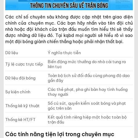
Các chỉ số chuyên sâu không được cập nhật trên giao diện
chính của chuyên mục. Các bạn hãy nhấn vào tên đội chủ
nhà hoặc đội khách của trận đấu muốn tìm hiểu thì sẽ thấy
được những dữ liệu đó. Tại kqbd mọi người sẽ hiểu rõ vì sao
một đội bóng giành chiến thắng hoặc phải nhận thất bại.
Dữ liệu
Ý nghĩa thực tiễn
Biến động mức thưởng do nhà cái tung ra
Tỷ lệ cược trực tiếp
liên tục
Toàn bộ lịch sử đối đầu cùng phong độ dạo
Dữ liệu đội bóng
gần đây
Các thẻ phạt, pha ghi bàn hay tình huống
Sự kiện chính
thay người
Số cú sút, quyền kiểm soát bóng và phạt
Thống kê kỹ thuật
góc trên sân
Kết quả tính riêng hiệp một hoặc toàn bộ
Thống kê HT/FT
trận đấu
Các tính năng tiện lợi trong chuyên mục