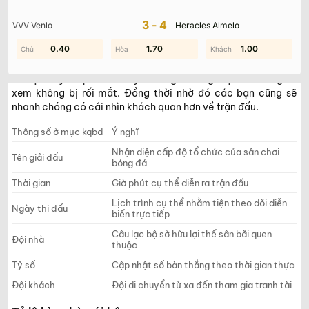
3-4
VVV Venlo
Heracles Almelo
0.90
0.40
0.50
1.70
0.90
1.00
Mỗi trận đối đầu được chuyên mục hiển thị rõ ràng mọi thông
tin liên quan như thời gian, đội tham gia thi hay tỷ số. Những
dữ liệu này được trình bày rõ ràng ở bảng điện tử để người
xem không bị rối mắt. Đồng thời nhờ đó các bạn cũng sẽ
nhanh chóng có cái nhìn khách quan hơn về trận đấu.
Thông số ở mục kqbd
Ý nghĩ
Nhận diện cấp độ tổ chức của sân chơi
Tên giải đấu
bóng đá
Thời gian
Giờ phút cụ thể diễn ra trận đấu
Lịch trình cụ thể nhằm tiện theo dõi diễn
Ngày thi đấu
biến trực tiếp
Câu lạc bộ sở hữu lợi thế sân bãi quen
Đội nhà
thuộc
Tỷ số
Cập nhật số bàn thắng theo thời gian thực
Đội khách
Đội di chuyển từ xa đến tham gia tranh tài