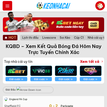
Bỏ
qua
nội
dung
🔥
HOT
Lịch thi đấu
Livescore
Soi Kèo
Cúp C1
Nhà cái uy tín
KQBD – Xem Kết Quả Bóng Đá Hôm Nay
Trực Tuyến Chính Xác
Top nhà cái uy tín
Xem tất cả
Giải Đấu
Giải Đấu
Sbobet
England FA Cup
Không có dữ liệu vui lòng chọn bộ lọc khác
0-2
Sheffield FC
Parkgate