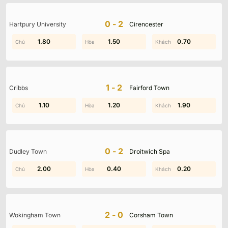
0-2
Hartpury University
Cirencester
2.00
1.80
0.30
1.50
0.70
1.90
1-2
Cribbs
Fairford Town
1.90
1.10
1.40
1.20
0.90
1.90
0-2
Dudley Town
Droitwich Spa
0.90
2.00
0.40
1.20
0.60
0.20
2-0
Wokingham Town
Corsham Town