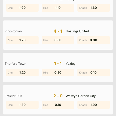
0.70
1.90
0.30
1.10
1.30
1.60
4-1
Kingstonian
Hastings United
1.60
1.70
0.50
1.60
0.60
0.30
1-1
Thetford Town
Yaxley
1.20
1.10
0.20
1.50
1.80
0.10
2-0
Enfield 1893
Welwyn Garden City
1.90
1.30
1.60
0.10
1.90
1.50