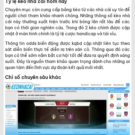
Tỷ lệ kèo nhà cái hôm nay
Chuyên mục còn cung cấp bảng kèo từ các nhà cái uy tín để
người chơi tham khảo nhanh chóng. Những thông số kèo nhà
cái này thường xuất hiện trước khi bóng lăn rất lâu để các
bạn có thời gian nghiên cứu. Trong đó 2 kèo chính được cập
nhật ở màn hình chính là tỷ lệ cược handicap và tài xỉu.
Thông tin odds biến động được kqbd cập nhật liên tục theo
sát diễn biến thực tế diễn ra trên sân cỏ. Thông qua đó các
bạn có thể sớm nắm bắt cơ hội tốt để đưa ra quyết định sáng
suốt. Đây là nguồn tham khảo quan trọng dành cho những ai
quan tâm đến lĩnh vực dự đoán kết quả mới nhất.
Chỉ số chuyên sâu khác