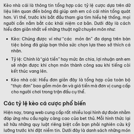
Consett A.F.C.
-
-
Hoãn
Kèo nhà cái là thông tin tổng hợp các tỷ lệ cược dựa trên dữ
Ramhlun North FC
liệu liên quan đến bóng đá giúp anh em có cái nhìn tổng quát
hơn. Vì thế, trước khi bắt đầu tham gia tìm hiểu hệ thống, mọi
Whitley Bay
-
-
Hoãn
người cần nắm bắt các khái niệm cơ bản. Dưới đây là cách
Easington Colliery
hiểu đơn giản nhất về những thuật ngữ chuyên môn như:
Birtley Town
-
-
14:00
Kèo: Chúng được ví như “các món ăn” đa dạng trên bàn
Bishop Auckland
tiệc bóng đá giúp bạn thỏa sức chọn lựa theo sở thích cá
Penrith A.F.C.
nhân.
-
-
Hoãn
Bridlington Town
Tỷ lệ: Chính là “giá tiền” hay mức ăn chia, lợi nhuận anh em
sẽ nhận được khi chọn món thành công sau khi tiếng còi
Shildon A.F.C.
-
-
14:00
kết thúc vang lên.
Blyth Town
Kèo nhà cái: Hiểu đơn giản đây là tổng hợp của toàn bộ
Ashington A.F.C.
-
-
14:00
“thực đơn” bao gồm món ăn và giá tiền mà đơn vị cung cấp
Horden CW
cho người chơi trong trận đấu cụ thể.
Newcastle Benfield
-
-
14:00
Các tỷ lệ kèo cá cược phổ biến
Redcar Athletic
Hiện nay, trang web cung cấp rất nhiều loại hình dự đoán nhằm
Guisborough Town
-
-
Hoãn
đáp ứng nhu cầu ngày càng cao của bet thủ. Mỗi hình thức lại
Thornaby F.C.
sở hữu những quy luật riêng biệt cần bạn phải nghiên cứu kỹ
lưỡng trước khi đặt niềm tin. Dưới đây là danh sách những món
Home team
-
-
14:00