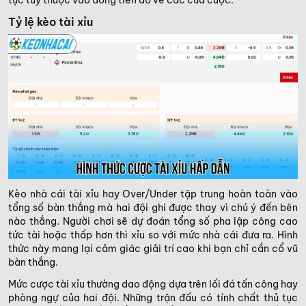
Silsden A.F.C.
-
-
14:00
Tỷ lệ kèo tài xỉu
Mossley
Ramsbottom United
-
-
14:00
South London
Nelson
-
-
14:00
Stockport Georgians
Handsworth Parramore
-
-
14:00
Prestwich Heys
Runcorn Town
-
-
Hoãn
Dearne District
Barnoldswick Town
Kèo nhà cái tài xỉu hay Over/Under tập trung hoàn toàn vào
-
-
14:00
Atherton Collieries
tổng số bàn thắng mà hai đội ghi được thay vì chú ý đến bên
nào thắng. Người chơi sẽ dự đoán tổng số pha lập công cao
Tadcaster Albion
-
tức tài hoặc thấp hơn thì xỉu so với mức nhà cái đưa ra. Hình
-
14:00
Glossop North End
thức này mang lại cảm giác giải trí cao khi bạn chỉ cần cổ vũ
bàn thắng.
Burscough F.C.
-
-
14:00
Droylsden
Mức cược tài xỉu thường dao động dựa trên lối đá tấn công hay
phòng ngự của hai đội. Những trận đấu có tính chất thủ tục
Keighley Town