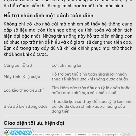
Ardley United
ăn tiền được hiển thị rõ ràng, minh bạch nhất trên màn hình.
-
-
Hoãn
Portishead Town
Hỗ trợ nhận định một cách toàn diện
Newport Pagnell Town
-
-
14:00
Không chỉ có kèo nhà cái mà anh em sẽ thấy hệ thống cung
Marlow
cấp số liệu mà còn tích hợp công cụ tính toán và phân tích
hiện đại bậc nhất. Những tính năng này hỗ trợ biến những con
North Leigh
-
-
14:00
số phức tạp trở nên dễ hiểu và có giá trị sử dụng thực tiễn cao.
Away team
Bạn có trong tay đầy đủ vũ khí để chinh phục mọi thử thách
Easington Sports
khó khăn khi cá cược.
-
-
14:00
Mangotsfield United
Công cụ hỗ trợ
Lợi ích mang lại
Windsor Eton
-
-
14:00
Hỗ trợ bet thủ tính toán nhanh lợi nhuận
Bristol Manor Farm
Máy tính tỷ lệ cược
thực tế nhận được khi thắng cược chuẩn
Wells City
Tìm kiếm các trận đấu có tỷ lệ chấp hoặc
-
-
14:00
Lọc kèo theo tiêu chí
Aylesbury Vale Dynamos F.C.
mức tài xỉu phù hợp với chiến thuật
Theo dõi lịch sử thay đổi của tỷ lệ kèo nhà
Holyport F.C.
-
-
14:00
Biểu đồ biến động odds
cái để dự đoán chính xác xu hướng của
Away team
dòng tiền
Roman Glass St George
-
-
14:00
Giao diện tối ưu, hiện đại
Hallen
Swindon Supermarine