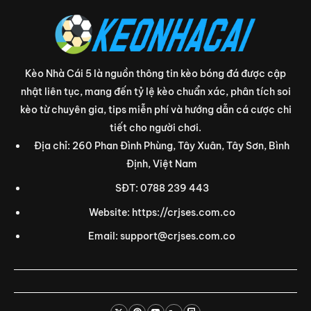
Tadley Calleva
-
-
14:00
Bemerton Heath Harlequins
Portland United
-
-
14:00
Sturminster Newton
Kèo Nhà Cái 5 là nguồn thông tin kèo bóng đá được cập
Sherborne Town
nhật liên tục, mang đến tỷ lệ kèo chuẩn xác, phân tích soi
-
-
14:00
Baffins Milton Rovers
kèo từ chuyên gia, tips miễn phí và hướng dẫn cá cược chi
tiết cho người chơi.
Shepton Mallet
-
-
14:00
Bashley
Địa chỉ: 260 Phan Đình Phùng, Tây Xuân, Tây Sơn, Bình
Định, Việt Nam
Cowes Sports
-
-
14:00
Hamble Club
SĐT: 0788 239 443
East Cowes Victoria Athletic
-
-
14:00
Website: https://crjses.com.co
AFC Stoneham
Email:
support@crjses.com.co
Laverstock Ford
-
-
14:00
Eversley California
Fleet Town
-
-
14:00
Melksham Town