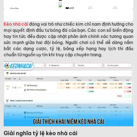
Hinckley Leicester Road FC
-
-
Hoãn
Whitchurch Alport
Horbury Town
Kèo nhà cái
đóng vai trò như chiếc kim chỉ nam định hướng cho
-
-
13:00
Golcar Utd
mọi quyết định đầu tư bóng đá của bạn. Các con số biến động
hay tin tức đều được cập nhật phản ánh chính xác tương quan
Deeping Rangers
-
sức mạnh giữa hai đội bóng. Người chơi có thể dễ dàng nắm
-
13:00
Barton
bắt các dạng cược, tỷ lệ, bảng xếp hạng hay lịch thi đấu
chuẩn từ nguồn uy tín khi truy cập chuyên trang.
Guernsey
-
-
13:00
Crowborough Athletic
Bognor Regis Town
-
-
13:00
Abbey Rangers
Sutton United
-
-
14:00
Coventry Sphinx
Yarm Eaglescliffe
-
-
14:00
West Auckland Town
Carlisle City FC
-
-
14:00
Northallerton Town
Giải nghĩa tỷ lệ kèo nhà cái