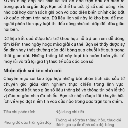
KQBĐ cung cấp cái nhìn về tất cả các trận đấu đã diễn ra
Dereham Town
trong quá khứ gần đây. Bạn có thể tra cứu tỷ số cuối cùng, kèo
-
-
14:00
nhà cái hay danh sách ghi bàn và các diễn biến chính của bất
Walsham Le Willows F.C.
kỳ cuộc chạm trán nào. Dữ liệu lịch sử này là kho báu để mọi
Kirkley Pakefield
người phân tích quy luật thi đấu cũng như cái dớp đối đầu giữa
-
-
14:00
little oakley
hai bên.
Mulbarton Wanderers F.C.
Dữ liệu kết quả được lưu trữ khoa học hỗ trợ anh em dễ dàng
-
-
14:00
Lakenheath
tìm kiếm theo ngày hoặc mùa giải cụ thể. Bạn sẽ thấy được sự
ổn định hay thất thường của đội bóng qua chuỗi kết quả trong
Lowestoft Town
-
thời gian dài. Những thống kê này loại bỏ hoàn toàn yếu tố
-
14:00
Cambridge City
may rủi và trả lại giá trị thực tế của các con số.
Harleston Town
Nhận định soi kèo nhà cái
-
-
14:00
Great Yarmouth Town
Chuyên mục soi kèo tập hợp những bài phân tích sâu sắc từ
Brantham Athletic
chuyên gia giàu kinh nghiệm thực chiến trong lĩnh vực.
-
-
14:00
Soham Town Rangers
Keonhacai kết hợp giữa số liệu thống kê và thông tin bên lề thú
vị đưa ra góc nhìn đa chiều. Bạn sẽ nhận được lời khuyên hữu
Cornard United
ích về việc đặt niềm tin vào cửa nào trong các trận tâm điểm.
-
-
14:00
Downham Town FC
Tiêu chí phân tích
Nội dung chi tiết
Wisbech Town
-
-
14:00
Thống kê số trận thắng, hòa, thua để
Saffron Walden Town
Phong độ các trận gần đây
đánh giá sự ổn định của đội bóng