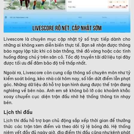
-
-
14:00
Retford United
Skegness Town
-
-
14:00
Retford FC
Leicester Nirvana
-
-
Hoãn
Long Eaton United
Livescore là chuyên mục cập nhật tỷ số trực tiếp dành cho
những ai không xem diễn biến thực tế. Bạn sẽ nhận được thông
Bottesford Town
báo ngay lập tức khi có bàn thắng, thẻ đỏ vàng hoặc các tình
-
-
14:00
Aylestone Park
huống đáng chú ý trên sân cỏ. Tốc độ truyền tải dữ liệu tại đây
được tối ưu để đảm bảo độ trễ thấp nhất.
Grantham Town
-
-
14:00
Lincoln United
Ngoài ra, Livescore còn cung cấp thông số chuyên môn như tỷ
kiểm soát bóng, kèo nhà cái hôm nay, số lần dứt điểm lẫn phạt
Corby Town
-
-
14:00
góc. Những dữ liệu đó hỗ trợ bạn hình dung được thế trận đang
FC Peterborough
nghiêng về bên nào. Anh em sẽ không bỏ lỡ các khoảnh khắc
xoay chuyển cục diện trận đấu nhờ hệ thống thông tin nhạy
Loughborough Students
-
-
14:00
bén.
Eastwood Community
Lịch thi đấu
Desborough Town
-
-
14:00
Hucknall Town
Lịch thi đấu hỗ trợ bạn chủ động sắp xếp thời gian để thưởng
thức các trận tâm điểm và theo dõi tỷ lệ bóng đá. Hệ thống
Sherwood Colliery
-
niêm yết đầy đủ ngày giờ, địa điểm thi đấu cũng như kênh phát
-
14:00