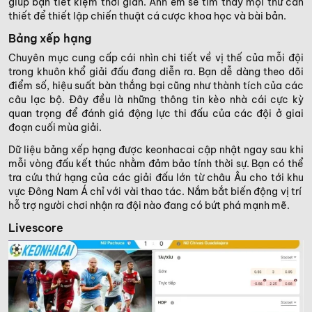
giúp bạn tiết kiệm thời gian. Anh em sẽ tìm thấy mọi thứ cần
Sporting Khalsa
thiết để thiết lập chiến thuật cá cược khoa học và bài bản.
-
-
14:00
Nantwich Town
Bảng xếp hạng
Rugby Town
-
-
14:00
Chuyên mục cung cấp cái nhìn chi tiết về vị thế của mỗi đội
Uttoxeter Town
trong khuôn khổ giải đấu đang diễn ra. Bạn dễ dàng theo dõi
điểm số, hiệu suất bàn thắng bại cũng như thành tích của các
Kidsgrove Athletic
-
-
14:00
câu lạc bộ. Đây đều là những thông tin kèo nhà cái cực kỳ
Abbey Hulton
quan trọng để đánh giá động lực thi đấu của các đội ở giai
Blackstones
đoạn cuối mùa giải.
-
-
14:00
Northampton Sileby Rangers
Dữ liệu bảng xếp hạng được keonhacai cập nhật ngay sau khi
Daventry Town
mỗi vòng đấu kết thúc nhằm đảm bảo tính thời sự. Bạn có thể
-
-
14:00
Boston Town
tra cứu thứ hạng của các giải đấu lớn từ châu Âu cho tới khu
vực Đông Nam Á chỉ với vài thao tác. Nắm bắt biến động vị trí
Kimberley Miners Welfare
hỗ trợ người chơi nhận ra đội nào đang có bứt phá mạnh mẽ.
-
-
14:00
Rushden Diamonds
Livescore
Newark Town
-
-
14:00
Wellingborough Town
Grimsby Borough
-
-
14:00
Bourne Town
AFC Mansfield