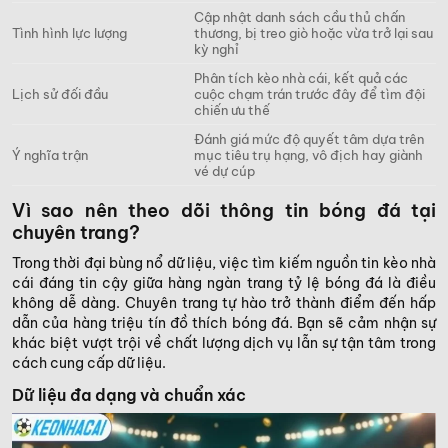
Harwich Parkeston
-
-
14:00
Cập nhật danh sách cầu thủ chấn
Mildenhall Town
Tình hình lực lượng
thương, bị treo giò hoặc vừa trở lại sau
kỳ nghỉ
Baldock Town
-
-
14:00
Phân tích kèo nhà cái, kết quả các
AFC Kempston Rovers
Lịch sử đối đầu
cuộc chạm trán trước đây để tìm đội
chiến ưu thế
Biggleswade United FC
-
-
14:00
Woodford Town
Đánh giá mức độ quyết tâm dựa trên
Ý nghĩa trận
mục tiêu trụ hạng, vô địch hay giành
Harefield United
vé dự cúp
-
-
14:00
Bowers Pitsea
Vì sao nên theo dõi thông tin bóng đá tại
North Greenford United
chuyên trang?
-
-
14:00
Arlesey Town
Trong thời đại bùng nổ dữ liệu, việc tìm kiếm nguồn tin kèo nhà
London Lions
cái đáng tin cậy giữa hàng ngàn trang tỷ lệ bóng đá là điều
-
-
14:00
Rayners Lane
không dễ dàng. Chuyên trang tự hào trở thành điểm đến hấp
dẫn của hàng triệu tín đồ thích bóng đá. Bạn sẽ cảm nhận sự
Everett Rovers
-
-
14:00
khác biệt vượt trội về chất lượng dịch vụ lẫn sự tận tâm trong
Kings Langley
cách cung cấp dữ liệu.
Hendon
-
Dữ liệu đa dạng và chuẩn xác
-
14:00
Soul Tower Hamlets
Sawbridgeworth Town
-
-
14:00