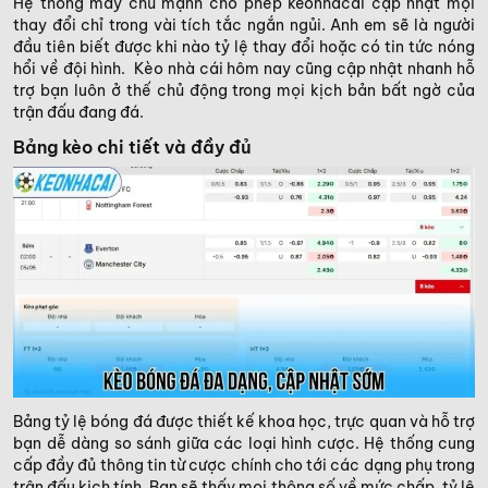
Hệ thống máy chủ mạnh cho phép keonhacai cập nhật mọi
thay đổi chỉ trong vài tích tắc ngắn ngủi. Anh em sẽ là người
Northwood
-
-
14:00
đầu tiên biết được khi nào tỷ lệ thay đổi hoặc có tin tức nóng
Hutton
hổi về đội hình. Kèo nhà cái hôm nay cũng cập nhật nhanh hỗ
Leverstock Green
trợ bạn luôn ở thế chủ động trong mọi kịch bản bất ngờ của
-
-
14:00
trận đấu đang đá.
Walthamstow
Bảng kèo chi tiết và đầy đủ
Great Wakering Rovers
-
-
14:00
Takeley
Romford
-
-
14:00
Barton Rovers
Cockfosters
-
-
Hoãn
Potton United
Stotfold FC
-
-
14:00
Basildon United
Hullbridge Sports
-
-
14:00
Hadley
Bảng tỷ lệ bóng đá được thiết kế khoa học, trực quan và hỗ trợ
Clapton Community
bạn dễ dàng so sánh giữa các loại hình cược. Hệ thống cung
-
-
14:00
cấp đầy đủ thông tin từ cược chính cho tới các dạng phụ trong
Benfleet
trận đấu kịch tính. Bạn sẽ thấy mọi thông số về mức chấp, tỷ lệ