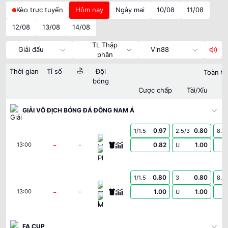
Kèo trực tuyến
Hôm nay
Ngày mai
10/08
11/08
12/08
13/08
14/08
TL Thập
Giải đấu
Vin88
phân
Thời gian
Tỉ số
Đội
Toàn tr
bóng
Cược chấp
Tài/Xỉu
GIẢI VÔ ĐỊCH BÓNG ĐÁ ĐÔNG NAM Á
0.97
0.80
1/1.5
2.5/3
8.5
Malaysia
-
-
0.82
1.00
13:00
U
Philippines
0.80
0.80
1/1.5
3
8.5
Thái Lan
-
-
1.00
1.00
13:00
U
Myanmar
FA CUP