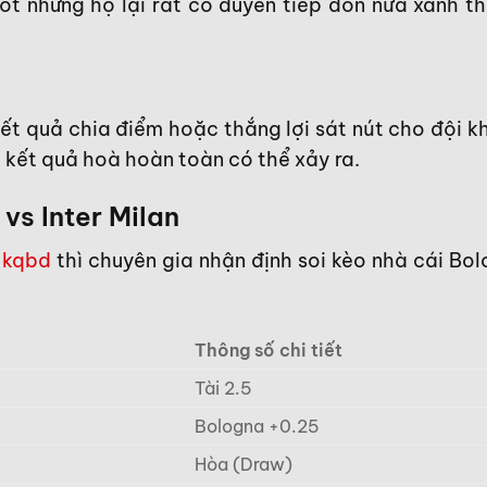
 nhưng họ lại rất có duyên tiếp đón nửa xanh th
 quả chia điểm hoặc thắng lợi sát nút cho đội khác
 kết quả hoà hoàn toàn có thể xảy ra.
vs Inter Milan
,
kqbd
thì chuyên gia nhận định soi ​kèo nhà cái Bol
Thông số chi tiết
Tài 2.5
Bologna +0.25
Hòa (Draw)