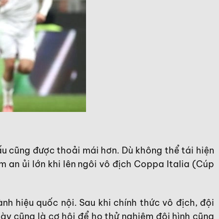
ấu cũng được thoải mái hơn. Dù không thể tái hiện
 an ủi lớn khi lên ngôi vô địch Coppa Italia (Cúp
h hiệu quốc nội. Sau khi chính thức vô địch, đội
này cũng là cơ hội để họ thử nghiệm đội hình cũng