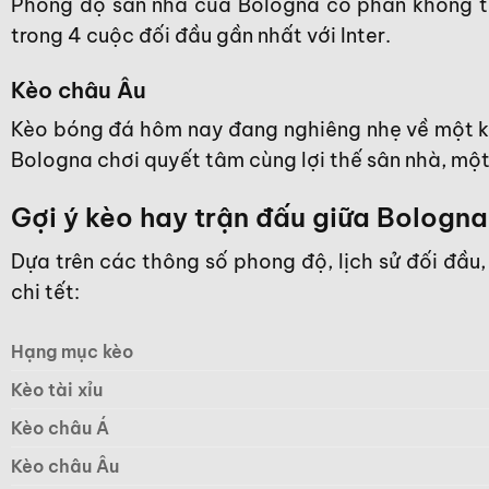
Phong độ sân nhà của Bologna có phần không tốt
trong 4 cuộc đối đầu gần nhất với Inter.
Kèo châu Âu
Kèo bóng đá hôm nay đang nghiêng nhẹ về một kết
Bologna chơi quyết tâm cùng lợi thế sân nhà, một
Gợi ý kèo hay trận đấu giữa Bologna 
Dựa trên các thông số phong độ, lịch sử đối đầu
chi tết:
Hạng mục kèo
Kèo tài xỉu
Kèo châu Á
Kèo châu Âu