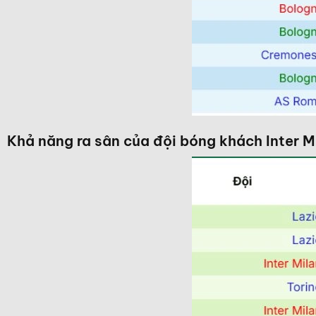
Khả năng ra sân của đội bóng khách Inter M