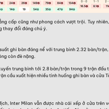
ẳng cấp cũng như phong cách vượt trội. Tuy nhiên,
g thay đổi đáng chú ý.
suất ghi bàn đáng nể với trung bình 2.32 bàn/trận
hông còn đè nặng.
 tuyến trung bình tới 2.8 bàn/trận trong 9 trận đấu
trận cầu xuất hiện nhiều tình huống ghi bàn và cửa 
ch, Inter Milan vẫn được nhà cái xếp ở cửa trên v