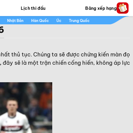
Lịch thi đấu
Bảng xếp hạng
Nhật Bản
Hàn Quốc
Úc
Trung Quốc
6
chất thủ tục. Chúng ta sẽ được chứng kiến màn đọ
,
đây sẽ là một trận chiến cống hiến, không áp lực