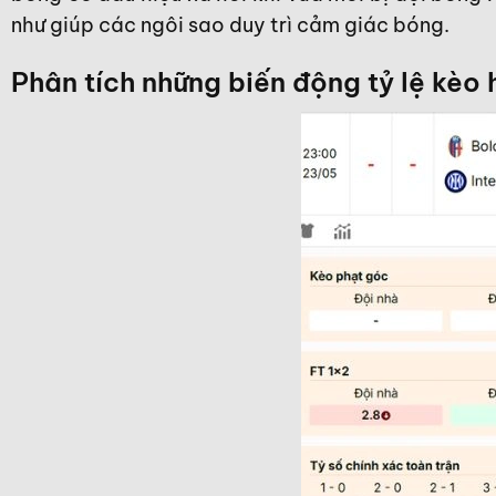
như giúp các ngôi sao duy trì cảm giác bóng.
Phân tích những biến động tỷ lệ kèo 