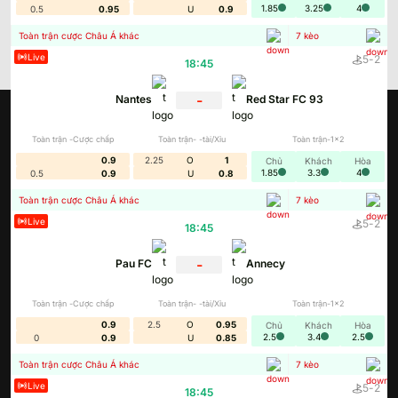
1.85
3.25
4
0.5
0.95
U
0.9
Toàn trận cược Châu Á khác
7
kèo
Live
-
5
2
18:45
-
Nantes
Red Star FC 93
Toàn trận -Cược chấp
Toàn trận- -tài/Xỉu
Toàn trận-1x2
0.9
2.25
O
1
Chủ
Khách
Hòa
1.85
3.3
4
0.5
0.9
U
0.8
Toàn trận cược Châu Á khác
7
kèo
Kèo Nhà Cái 5 là nguồn thông tin kèo bóng đá được cập
Live
-
5
2
18:45
nhật liên tục, mang đến tỷ lệ kèo chuẩn xác, phân tích soi
kèo từ chuyên gia, tips miễn phí và hướng dẫn cá cược chi
-
Pau FC
Annecy
tiết cho người chơi.
Toàn trận -Cược chấp
Toàn trận- -tài/Xỉu
Toàn trận-1x2
Địa chỉ: 260 Phan Đình Phùng, Tây Xuân, Tây Sơn, Bình
0.9
2.5
O
0.95
Chủ
Khách
Hòa
Định, Việt Nam
2.5
3.4
2.5
0
0.9
U
0.85
SĐT: 0788 239 443
Toàn trận cược Châu Á khác
7
kèo
Live
-
5
2
Website: https://crjses.com.co
18:45