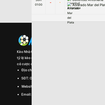
-
-
01:00
Alvarado Mar del Pla
Kèo Nhà Cái 5 là nguồn thông tin kèo bóng đá được cập
tỷ lệ kèo chuẩn xác, phân tích soi kèo từ chuyên gia, ti
cá cược chi tiết cho người chơi.
Địa chỉ: 260 Phan Đình Phùng, Tây Xuân, Tây Sơn, Bì
SĐT: 0788 239 443
Website: https://crjses.com.co
Email:
support@crjses.com.co