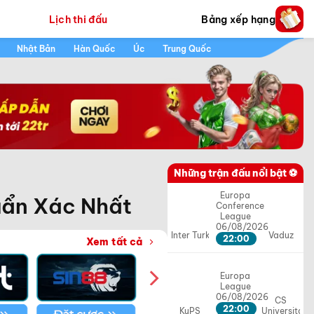
Lịch thi đấu
Bảng xếp hạng
Nhật Bản
Hàn Quốc
Úc
Trung Quốc
Những trận đấu nổi bật ⚽️
Europa
uẩn Xác Nhất
Conference
League
06/08/2026
Inter Turku
Vaduz
22:00
Xem tất cả
Europa
League
06/08/2026
CS
22:00
KuPS
Universitate