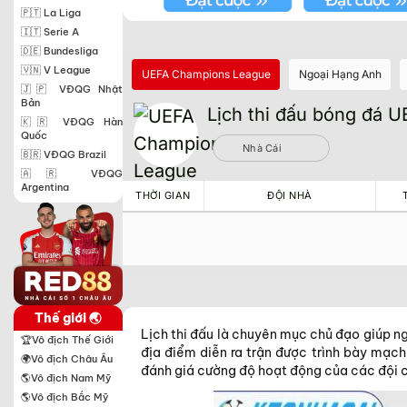
🇵🇹 La Liga
🇮🇹 Serie A
🇩🇪 Bundesliga
🇻🇳 V League
UEFA Champions League
Ngoại Hạng Anh
🇯🇵 VĐQG Nhật
Bản
Lịch thi đấu bóng đá
🇰🇷 VĐQG Hàn
Quốc
Nhà Cái
🇧🇷 VĐQG Brazil
🇦🇷 VĐQG
Argentina
THỜI GIAN
ĐỘI NHÀ
Thế giới 🌏
Lịch thi đấu là chuyên mục chủ đạo giúp 
🏆Vô địch Thế Giới
địa điểm diễn ra trận được trình bày mạch
🌍️Vô địch Châu Âu
đánh giá cường độ hoạt động của các đội 
🌎️️Vô địch Nam Mỹ
🌎️Vô địch Bắc Mỹ