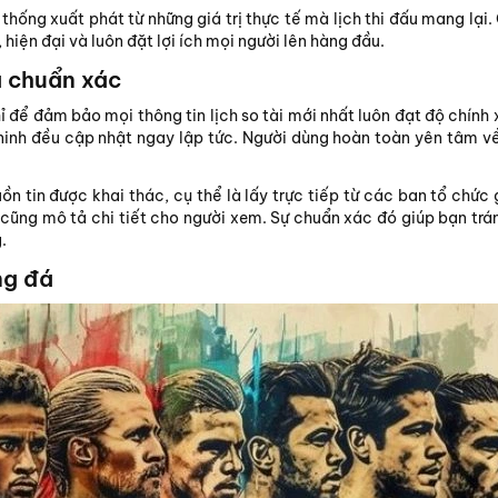
hống xuất phát từ những giá trị thực tế mà lịch thi đấu mang lạ
hiện đại và luôn đặt lợi ích mọi người lên hàng đầu.
và chuẩn xác
 để đảm bảo mọi thông tin lịch so tài mới nhất luôn đạt độ chính
 ninh đều cập nhật ngay lập tức. Người dùng hoàn toàn yên tâm về
 tin được khai thác, cụ thể là lấy trực tiếp từ các ban tổ chức g
ỏ cũng mô tả chi tiết cho người xem. Sự chuẩn xác đó giúp bạn t
.
ng đá