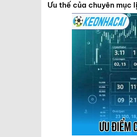
Ưu thế của chuyên mục l