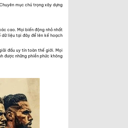
i. Chuyên mục chú trọng xây dựng
 xác cao. Mọi biến động nhỏ nhất
 dữ liệu tại đây để lên kế hoạch
iải đấu uy tín toàn thế giới. Mọi
ránh được những phiền phức không