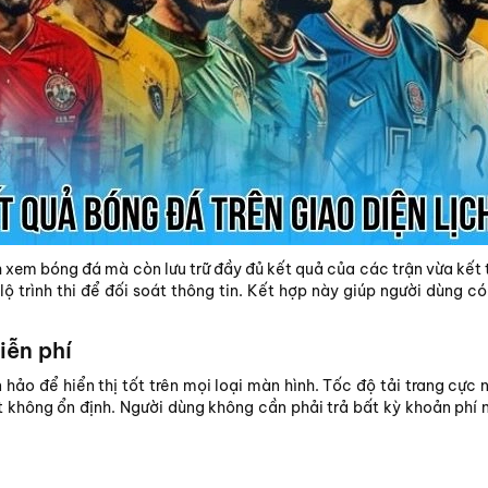
xem bóng đá mà còn lưu trữ đầy đủ kết quả của các trận vừa kết t
 trình thi để đối soát thông tin. Kết hợp này giúp người dùng có 
iễn phí
 hảo để hiển thị tốt trên mọi loại màn hình. Tốc độ tải trang cực 
 không ổn định. Người dùng không cần phải trả bất kỳ khoản phí 