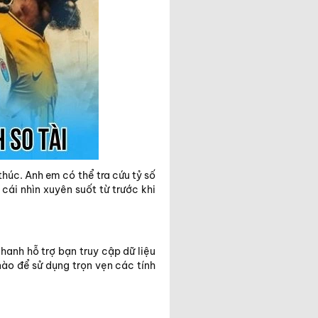
húc. Anh em có thể tra cứu tỷ số
cái nhìn xuyên suốt từ trước khi
nhanh hỗ trợ bạn truy cập dữ liệu
nào để sử dụng trọn vẹn các tính