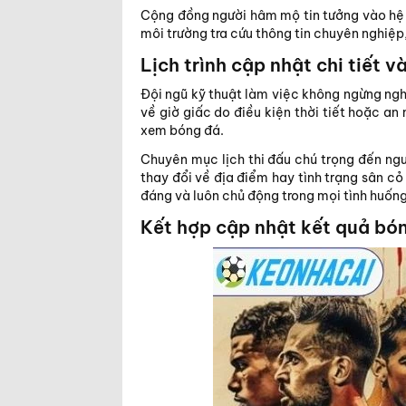
Cộng đồng người hâm mộ tin tưởng vào hệ t
môi trường tra cứu thông tin chuyên nghiệp, 
Lịch trình cập nhật chi tiết 
Đội ngũ kỹ thuật làm việc không ngừng nghỉ
về giờ giấc do điều kiện thời tiết hoặc an
xem bóng đá.
Chuyên mục lịch thi đấu chú trọng đến nguồn
thay đổi về địa điểm hay tình trạng sân c
đáng và luôn chủ động trong mọi tình huống
Kết hợp cập nhật kết quả bó