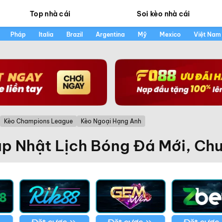
Top nhà cái
Soi kèo nhà cái
Pháp
Italia
Brazil
Argentina
Mỹ
Mexico
Việt Nam
Kèo Champions League
Kèo Ngoại Hạng Anh
ập Nhật Lịch Bóng Đá Mới, Ch