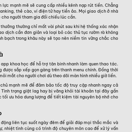
n lực mạnh mẽ sẽ cung cấp nhiều kênh nạp rút tiền. Chẳng
nking, thẻ cào, ví điện tử hay tiền ảo. Mọi giao dịch ở nhà
bệ cho người tham gia đối chiếu lúc cần.
t thưởng thường chỉ mất vài phút sau khi hệ thống xác nhận
iao dịch cần đơn giản và loại bỏ các thủ tục rườm rà không
inh bạch trong khâu này sẽ tạo nên niềm tin vững chắc cho
à
à app khoa học để hỗ trợ tân binh nhanh làm quen thao tác.
g được sắp xếp gọn gàng trên thanh menu chính. Đồng thời
ỏi mắt cho người chơi dù theo dõi màn hình nhiều giờ liền.
y chủ mạnh mẽ để đảm bảo tốc độ truy cập nhanh ngay cả
Tình trạng giật lag hay bị văng khỏi tài khoản tại đây gần
 tối ưu hóa dung lượng để tiết kiệm tài nguyên bộ nhớ cho
o
ạt động liên tục suốt ngày đêm để giải đáp mọi thắc mắc và
sự, nhiệt tình cùng có trình độ chuyên môn cao để xử lý vấn