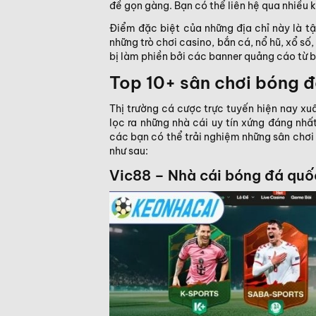
đề gọn gàng. Bạn có thể liên hệ qua nhiều k
Điểm đặc biệt của những địa chỉ này là t
những trò chơi casino, bắn cá, nổ hũ, xổ số
bị làm phiền bởi các banner quảng cáo từ b
Top 10+ sân chơi bóng đ
Thị trường cá cược trực tuyến hiện nay xuấ
lọc ra những nhà cái uy tín xứng đáng nhấ
các bạn có thể trải nghiệm những sân chơi 
như sau:
Vic88 – Nhà cái bóng đá quố