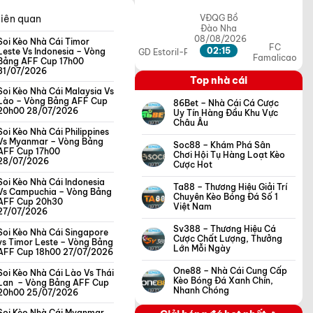
liên quan
VĐQG Bồ
Đào Nha
08/08/2026
Soi Kèo Nhà Cái Timor
FC
02:15
Leste Vs Indonesia – Vòng
GD Estoril-Praia
Famalicao
Bảng AFF Cup 17h00
31/07/2026
Top nhà cái
Soi Kèo Nhà Cái Malaysia Vs
Lào – Vòng Bảng AFF Cup
86Bet – Nhà Cái Cá Cược
20h00 28/07/2026
Uy Tín Hàng Đầu Khu Vực
Châu Âu
Soi Kèo Nhà Cái Philippines
Vs Myanmar – Vòng Bảng
Soc88 – Khám Phá Sân
AFF Cup 17h00
Chơi Hội Tụ Hàng Loạt Kèo
28/07/2026
Cược Hot
Soi Kèo Nhà Cái Indonesia
Ta88 – Thương Hiệu Giải Trí
Vs Campuchia – Vòng Bảng
Chuyên Kèo Bóng Đá Số 1
AFF Cup 20h30
Việt Nam
27/07/2026
Sv388 – Thương Hiệu Cá
Soi Kèo Nhà Cái Singapore
Cược Chất Lượng, Thưởng
vs Timor Leste – Vòng Bảng
Lớn Mỗi Ngày
AFF Cup 18h00 27/07/2026
One88 – Nhà Cái Cung Cấp
Soi Kèo Nhà Cái Lào Vs Thái
Kèo Bóng Đá Xanh Chín,
Lan – Vòng Bảng AFF Cup
Nhanh Chóng
20h00 25/07/2026
Soi Kèo Nhà Cái Myanmar