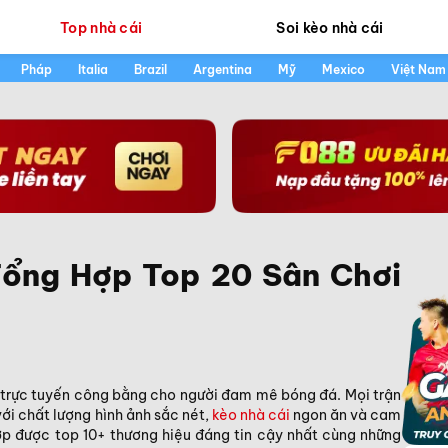
Top nhà cái
Soi kèo nhà cái
Pháp
Italia
Brazil
Argentina
Mỹ
Mexico
Việt Nam
Tổng Hợp Top 20 Sân Chơi
ợc trực tuyến công bằng cho người đam mê bóng đá. Mọi trận
ới chất lượng hình ảnh sắc nét,
kèo nhà cái
ngon ăn và cam
hợp được top 10+ thương hiệu đáng tin cậy nhất cùng những