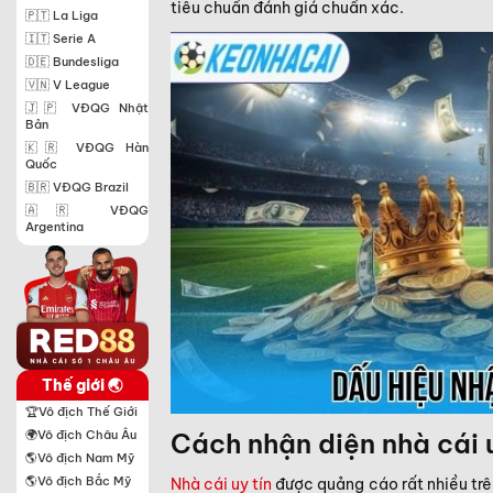
tiêu chuẩn đánh giá chuẩn xác.
🇵🇹 La Liga
🇮🇹 Serie A
🇩🇪 Bundesliga
🇻🇳 V League
🇯🇵 VĐQG Nhật
Bản
🇰🇷 VĐQG Hàn
Quốc
🇧🇷 VĐQG Brazil
🇦🇷 VĐQG
Argentina
Thế giới 🌏
🏆Vô địch Thế Giới
🌍️Vô địch Châu Âu
Cách nhận diện nhà cái u
🌎️️Vô địch Nam Mỹ
🌎️Vô địch Bắc Mỹ
Nhà cái uy tín
được quảng cáo rất nhiều trên