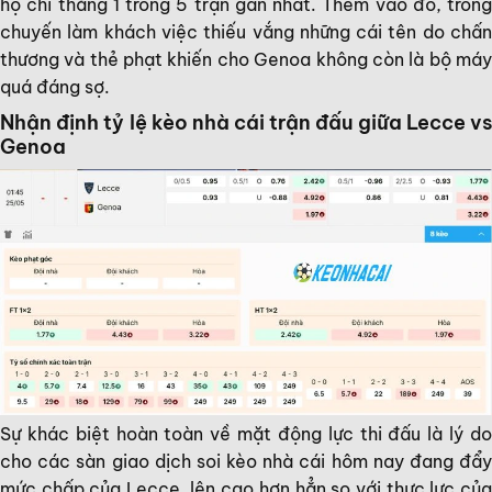
họ chỉ thắng 1 trong 5 trận gần nhất. Thêm vào đó, trong
chuyến làm khách việc thiếu vắng những cái tên do chấn
thương và thẻ phạt khiến cho Genoa không còn là bộ máy
quá đáng sợ.
Nhận định tỷ lệ kèo nhà cái trận đấu giữa Lecce vs
Genoa
Sự khác biệt hoàn toàn về mặt động lực thi đấu là lý do
cho các sàn giao dịch soi kèo nhà cái hôm nay đang đẩy
mức chấp của Lecce lên cao hơn hẳn so với thực lực của