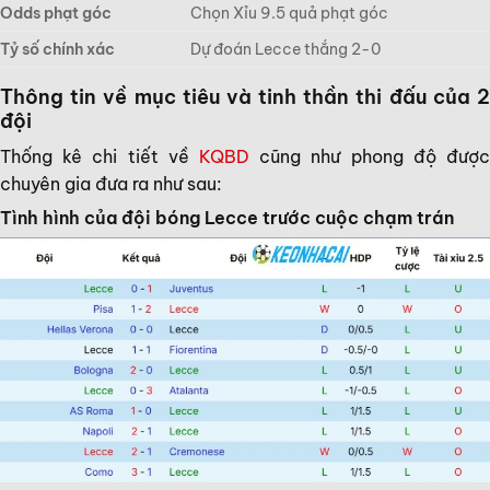
Odds phạt góc
Chọn Xỉu 9.5 quả phạt góc
Tỷ số chính xác
Dự đoán Lecce thắng 2-0
Thông tin về mục tiêu và tinh thần thi đấu của 2
đội
Thống kê chi tiết về
KQBD
cũng như phong độ được
chuyên gia đưa ra như sau:
Tình hình của đội bóng Lecce trước cuộc chạm trán