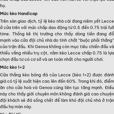
họ.
Mức kèo Handicap
Trên sàn giao dịch, tỷ lệ kèo nhà cái đang niêm yết Lecce
ở cửa trên với mức chấp dao động từ 0.5 đến 0.75 trái full
time. Thống kê thị trường cho thấy dòng tiền đang đổ
mạnh vào cửa đội chủ nhà do tính chất “buộc phải thắng”
của trận đấu. Khi Genoa không còn mục tiêu chiến đấu và
thiếu vắng nhiều trụ cột, nằm kèo Lecce chấp 0.75 là lựa
chọn đầu tư có cơ sở và an toàn nhất cho người chơi.
Mức kèo 1×2
Cửa thắng kèo bóng đá của Lecce (kèo 1×2) được đánh
giá có tỷ lệ xuất hiện cao lên đến 60%. Trong khi đó, điểm
ăn cho cửa hoà và Genoa cũng liên tục tăng mạnh. Điều
này cho thấy giới chuyên môn không đánh giá cao chuyện
đội khách sẽ đá sống chết để làm khó đội chủ nhà ở trận
đấu hạ màn này.