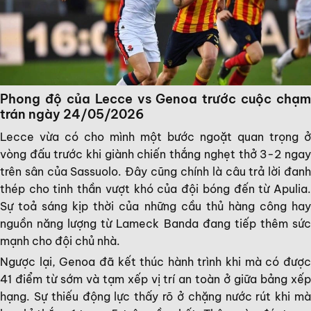
Phong độ của Lecce vs Genoa trước cuộc chạm
trán ngày 24/05/2026
Lecce vừa có cho mình một bước ngoặt quan trọng ở
vòng đấu trước khi giành chiến thắng nghẹt thở 3-2 ngay
trên sân của Sassuolo. Đây cũng chính là câu trả lời đanh
thép cho tinh thần vượt khó của đội bóng đến từ Apulia.
Sự toả sáng kịp thời của những cầu thủ hàng công hay
nguồn năng lượng từ Lameck Banda đang tiếp thêm sức
mạnh cho đội chủ nhà.
Ngược lại, Genoa đã kết thúc hành trình khi mà có được
41 điểm từ sớm và tạm xếp vị trí an toàn ở giữa bảng xếp
hạng. Sự thiếu động lực thấy rõ ở chặng nước rút khi mà