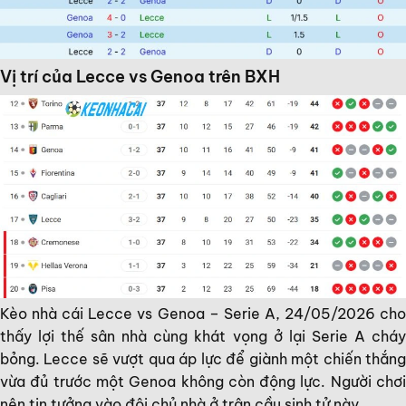
Vị trí của Lecce vs Genoa trên BXH
Kèo nhà cái Lecce vs Genoa – Serie A, 24/05/2026 cho
thấy lợi thế sân nhà cùng khát vọng ở lại Serie A cháy
bỏng. Lecce sẽ vượt qua áp lực để giành một chiến thắng
vừa đủ trước một Genoa không còn động lực. Người chơi
nên tin tưởng vào đội chủ nhà ở trận cầu sinh tử này.