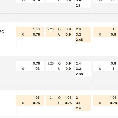
-0.25
0.78
U
0.9
3.4
-0.25
1.15
2.1
1.03
2.25
O
0.9
2.8
1
 FC
0
0.78
U
0.9
3.2
0
0.8
2.45
0.78
2.25
O
0.9
2.4
0.8
0
1.03
U
0.9
3.3
0
1
2.88
1.05
2
O
1.05
3
1.03
0
0.75
U
0.75
3.1
0
0.78
2.4