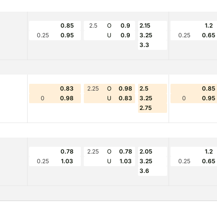
0.85
2.5
O
0.9
2.15
1.2
0.25
0.95
U
0.9
3.25
0.25
0.65
3.3
0.83
2.25
O
0.98
2.5
0.85
0
0.98
U
0.83
3.25
0
0.95
2.75
0.78
2.25
O
0.78
2.05
1.2
0.25
1.03
U
1.03
3.25
0.25
0.65
3.6