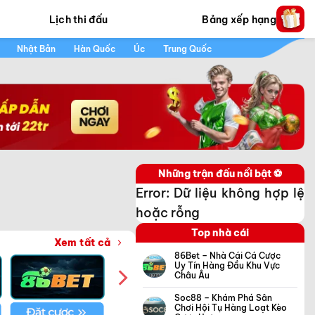
Lịch thi đấu
Bảng xếp hạng
Nhật Bản
Hàn Quốc
Úc
Trung Quốc
Những trận đấu nổi bật ⚽️
Error: Dữ liệu không hợp lệ
hoặc rỗng
Top nhà cái
Xem tất cả
86Bet – Nhà Cái Cá Cược
Uy Tín Hàng Đầu Khu Vực
Châu Âu
Soc88 – Khám Phá Sân
Chơi Hội Tụ Hàng Loạt Kèo