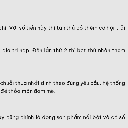
. Với số tiền này thì tân thủ có thêm cơ hội trải
giá trị nạp. Đến lần thứ 2 thì bet thủ nhận thêm
chuỗi thua nhất định theo đúng yêu cầu, hệ thống
ào để thỏa mãn đam mê.
ây cũng chính là dòng sản phẩm nổi bật và có số