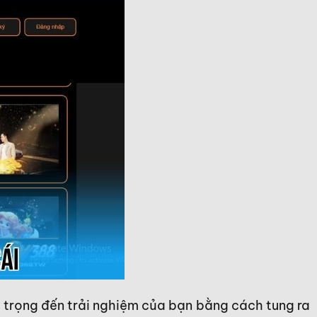
trọng đến trải nghiệm của bạn bằng cách tung ra