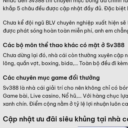
Nhắc đến Sv388 thì chuyên mục bóng đá chính là 
khắp 5 châu đều được cập nhật đầy đủ. Đặc biệt b
Chưa kể đội ngũ BLV chuyên nghiệp xuất hiện sẽ 
được phát sóng hoàn toàn miễn phí, anh em chẳn
Các bộ môn thể thao khác có mặt ở Sv388
Chưa dừng lại đó, nhà cái còn thường xuyên cập 
lông, quần vợt, boxing, bida,… Toàn bộ đều đi kè
Các chuyên mục game đổi thưởng
Sv388 là nhà cái giải trí cho nên không chỉ có 
Game bài, Live casino, Nổ hũ,… Với hàng chục lự
xanh chín. Điểm cộng nằm ở tỷ lệ lợi nhuận luôn ca
Cập nhật ưu đãi siêu khủng tại nhà c