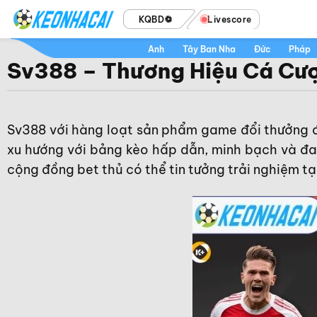
Bỏ
KQBD
Livescore
qua
nội
Anh
Tây Ban Nha
Đức
Pháp
Sv388 – Thương Hiệu Cá Cư
dung
Sv388 với hàng loạt sản phẩm game đổi thưởng đ
xu hướng với bảng kèo hấp dẫn, minh bạch và đa
cộng đồng bet thủ có thể tin tưởng trải nghiệm tạ