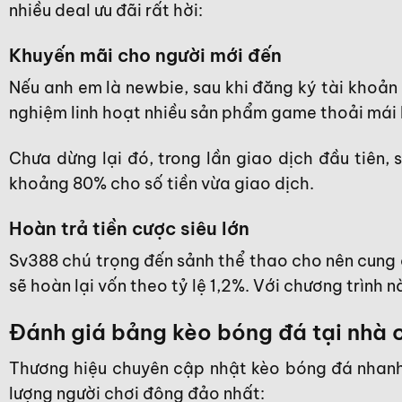
nhiều deal ưu đãi rất hời:
Khuyến mãi cho người mới đến
Nếu anh em là newbie, sau khi đăng ký tài khoản 
nghiệm linh hoạt nhiều sản phẩm game thoải mái 
Chưa dừng lại đó, trong lần giao dịch đầu tiên,
khoảng 80% cho số tiền vừa giao dịch.
Hoàn trả tiền cược siêu lớn
Sv388 chú trọng đến sảnh thể thao cho nên cung 
sẽ hoàn lại vốn theo tỷ lệ 1,2%. Với chương trình
Đánh giá bảng kèo bóng đá tại nhà 
Thương hiệu chuyên cập nhật kèo bóng đá nhanh 
lượng người chơi đông đảo nhất: