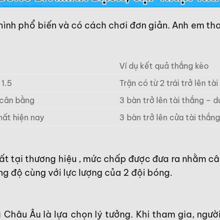
i hình phổ biến và có cách chơi đơn giản. Anh em t
Ví dụ kết quả thắng kèo
 1.5
Trận có từ 2 trái trở lên tà
 cân bằng
3 bàn trở lên tài thắng – d
hất hiện nay
3 bàn trở lên cửa tài thắn
hất tại thương hiệu , mức chấp được đưa ra nhằm câ
ng độ cùng với lực lượng của 2 đội bóng.
 Châu Âu là lựa chọn lý tưởng. Khi tham gia, người