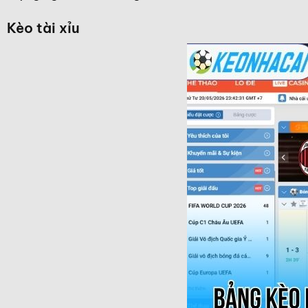
Kèo tài xỉu