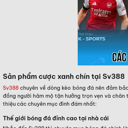
Sản phẩm cược xanh chín tại Sv388
Sv388
chuyên về dòng kèo bóng đá nên đảm bảo t
đồng người hâm mộ tận hưởng trọn vẹn và chân t
thiệu các chuyên mục đình đám nhất:
Thế giới bóng đá đỉnh cao tại nhà cái