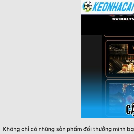
Không chỉ có những sản phẩm đổi thưởng minh bạ