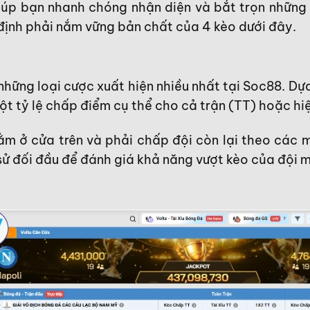
úp bạn nhanh chóng nhận diện và bắt trọn những c
 định phải nắm vững bản chất của 4 kèo dưới đây.
những loại cược xuất hiện nhiều nhất tại Soc88. Dựa
ột tỷ lệ chấp điểm cụ thể cho cả trận (TT) hoặc hiệ
 ở cửa trên và phải chấp đội còn lại theo các mốc 
 sử đối đầu để đánh giá khả năng vượt kèo của đội m