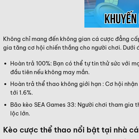
Không chỉ mang đến không gian cá cược đẳng cấp,
gia tăng cơ hội chiến thắng cho người chơi. Dưới 
Hoàn trả 100%: Bạn có thể tự tin thử sức với m
đầu tiên nếu không may mắn.
Hoàn trả thể thao không giới hạn : Cơ hội nhậ
tới 1.6%.
Bão kèo SEA Games 33: Người chơi tham gia thử 
lộc lớn.
Kèo cược thể thao nổi bật tại nhà cá