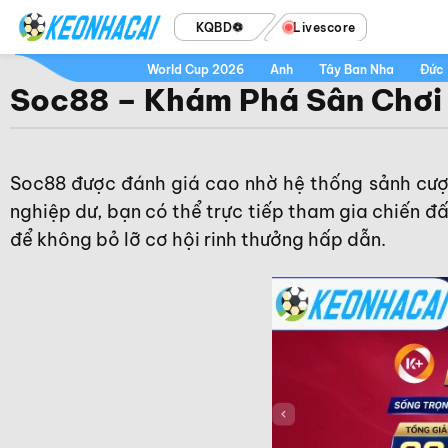
Bỏ
KQBD
Livescore
qua
nội
World Cup 2026
Anh
Tây Ban Nha
Đức
Soc88 – Khám Phá Sân Chơi 
dung
Soc88 được đánh giá cao nhờ hệ thống sảnh cược 
nghiệp dư, bạn có thể trực tiếp tham gia chiến đ
để không bỏ lỡ cơ hội rinh thưởng hấp dẫn.