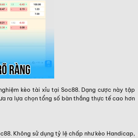
nghiệm kèo tài xỉu tại Soc88. Dạng cược này tập
đưa ra lựa chọn tổng số bàn thắng thực tế cao hơn
oc88. Không sử dụng tỷ lệ chấp như kèo Handicap,