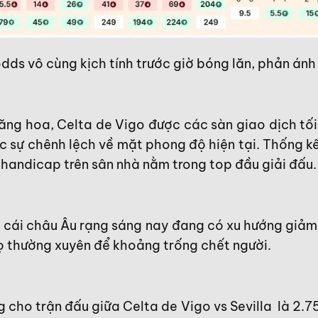
dds vô cùng kịch tính trước giờ bóng lăn, phản ánh
hăng hoa, Celta de Vigo được các sàn giao dịch tố
xác sự chênh lệch về mặt phong độ hiện tại. Thống k
o handicap trên sân nhà nằm trong top đầu giải đấu.
 cái châu Âu rạng sáng nay đang có xu hướng giảm nh
họ thường xuyên để khoảng trống chết người.
cho trận đấu giữa Celta de Vigo vs Sevilla là 2.75