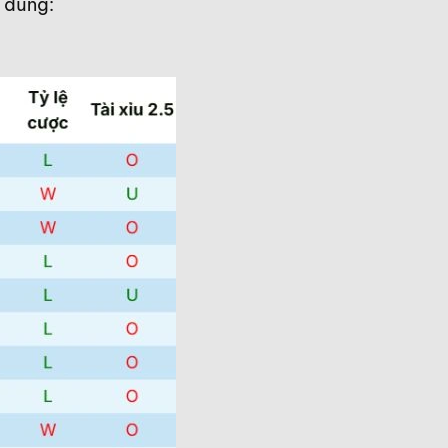
 đúng: