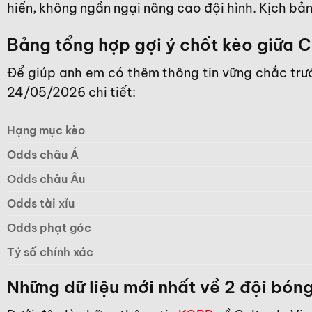
hiến, không ngần ngại nâng cao đội hình. Kịch bản
Bảng tổng hợp gợi ý chốt kèo giữa Ce
Để giúp anh em có thêm thông tin vững chắc trước
24/05/2026 chi tiết:
Hạng mục kèo
Odds châu Á
Odds châu Âu
Odds tài xỉu
Odds phạt góc
Tỷ số chính xác
Những dữ liệu mới nhất về 2 đội bóng