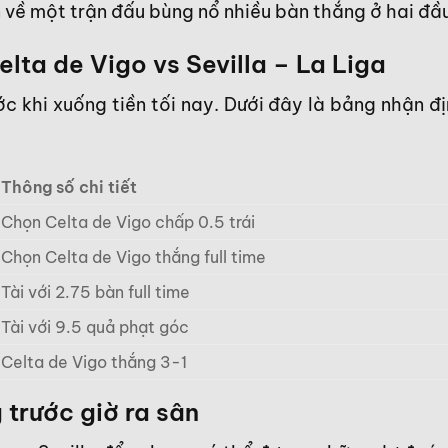
 về một trận đấu bùng nổ nhiều bàn thắng ở hai đầu
lta de Vigo vs Sevilla – La Liga
 khi xuống tiền tối nay. Dưới đây là bảng nhận địn
Thông số chi tiết
Chọn Celta de Vigo chấp 0.5 trái
Chọn Celta de Vigo thắng full time
Tài với 2.75 bàn full time
Tài với 9.5 quả phạt góc
Celta de Vigo thắng 3-1
 trước giờ ra sân