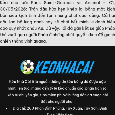
Kèo nhà cái Paris Saint-Germain vs Arsenal – C1,
30/05/2026: Trận đấu hứa hẹn khép lại bằng một kịch
bản siêu kịch tính đến tận những phút cuối cùng. Cả hai
câu lạc bộ lừng danh này sẽ chơi hết mình vì danh hiệu
cao quý nhất châu Âu. Dù vậy, lối đá gắn kết sẽ giúp Pháo
thủ vượt qua người Pháp ở những phút quyết định để giành
chiến thắng vinh quang.
Kèo Nhà Cái 5 là nguồn thông tin kèo bóng đá được cập
nhật liên tục, mang đến tỷ lệ kèo chuẩn xác, phân tích soi
kèo từ chuyên gia, tips miễn phí và hướng dẫn cá cược chi
tiết cho người chơi.
Địa chỉ: 260 Phan Đình Phùng, Tây Xuân, Tây Sơn, Bình