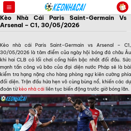
Bỏ
qua
Kèo Nhà Cái Paris Saint-Germain Vs
nội
Arsenal – C1, 30/05/2026
dung
Kèo nhà cái Paris Saint-Germain vs Arsenal – C1,
30/05/2026 là tâm điểm của ngày hội bóng đá châu Âu
khi hai CLB có lối chơi cống hiến bậc nhất đối đầu. Sức
mạnh tấn công vũ bão của đại diện nước Pháp sẽ là bài
kiểm tra hạng nặng cho hàng phòng ngự kiên cường phía
đối diện. Trận đấu hứa hẹn vô cùng bùng nổ, khiến các dự
đoán từ
kèo nhà cái
liên tục biến động trước giờ bóng lăn.