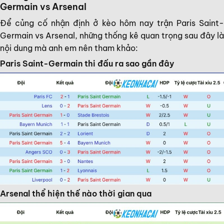
Germain vs Arsenal
Để củng cố nhận định ở kèo hôm nay trận Paris Saint-
Germain vs Arsenal, những thống kê quan trọng sau đây là
nội dung mà anh em nên tham khảo:
Paris Saint-Germain thi đấu ra sao gần đây
Arsenal thể hiện thế nào thời gian qua