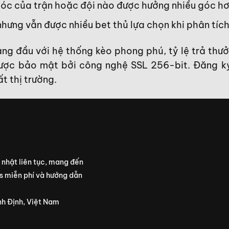
c của trận hoặc đội nào được hưởng nhiều góc hơn
hưng vẫn được nhiều bet thủ lựa chọn khi phân tích 
ng đầu với hệ thống kèo phong phú, tỷ lệ trả thưở
được bảo mật bởi công nghệ SSL 256-bit. Đăng k
t thị trường.
 nhật liên tục, mang đến
ps miễn phí và hướng dẫn
nh Định, Việt Nam