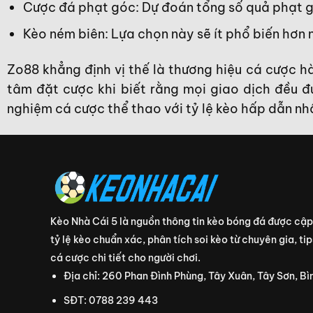
Cược đá phạt góc: Dự đoán tổng số quả phạt gó
Kèo ném biên: Lựa chọn này sẽ ít phổ biến hơn n
Zo88 khẳng định vị thế là thương hiệu cá cược hà
tâm đặt cược khi biết rằng mọi giao dịch đều 
nghiệm cá cược thể thao với tỷ lệ kèo hấp dẫn nhấ
Kèo Nhà Cái 5 là nguồn thông tin kèo bóng đá được cập
tỷ lệ kèo chuẩn xác, phân tích soi kèo từ chuyên gia, ti
cá cược chi tiết cho người chơi.
Địa chỉ: 260 Phan Đình Phùng, Tây Xuân, Tây Sơn, Bì
SĐT: 0788 239 443