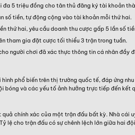
ối đa 5 triệu đồng cho tân thủ đăng ký tài khoản th
n số tiền, tự động cộng vào tài khoản mỗi thứ hai.
ền thứ hai, yêu cầu doanh thu cược gấp 5 lần số ti
 tham gia đặt cược tối thiểu 3 trận trong tuần.
 cho người chơi đã xác thực thông tin cá nhân đầy đ
 hình phổ biến trên thị trường quốc tế, đáp ứng nhu
ội bóng và các yếu tố ảnh hưởng trực tiếp đến kết 
quả chính xác của một trận đấu bất kỳ. Nhà cái uy
. Tỷ lệ cho trận đấu có sự chênh lệch lớn giữa hai 