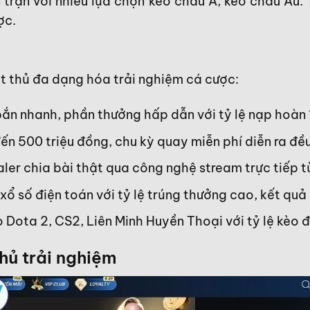
 trận với nhiều lựa chọn kèo châu Á, kèo châu Âu.
ợc.
t thủ đa dạng hóa trải nghiệm cá cược:
bắn nhanh, phần thưởng hấp dẫn với tỷ lệ nạp hoàn 
đến 500 triệu đồng, chu kỳ quay miễn phí diễn ra đề
aler chia bài thật qua công nghệ stream trực tiếp 
, xổ số điện toán với tỷ lệ trúng thưởng cao, kết q
Dota 2, CS2, Liên Minh Huyền Thoại với tỷ lệ kèo 
hủ trải nghiệm