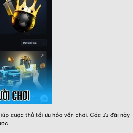
iúp cược thủ tối ưu hóa vốn chơi. Các ưu đãi này
ược.