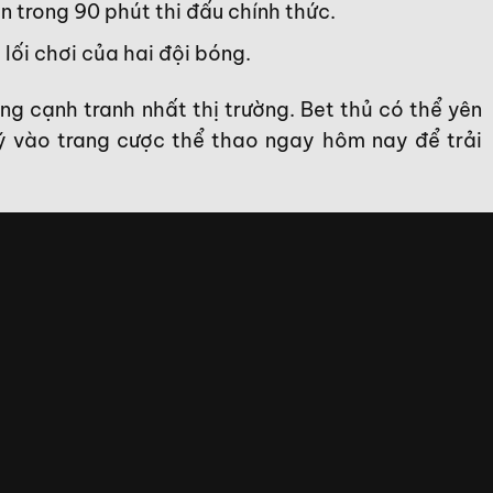
 trong 90 phút thi đấu chính thức.
lối chơi của hai đội bóng.
ng cạnh tranh nhất thị trường. Bet thủ có thể yên
ý vào trang cược thể thao ngay hôm nay để trải