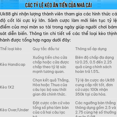
Uk88 ghi nhận lượng thành viên tham gia các hình thức cá
độ cốt lõi cực kỳ lớn. Sảnh cược làm mới liên tục tỷ lệ
điểm của mọi màn so tài trong ngày giúp người chơi bám
sát diễn biến. Thông tin chi tiết về các thể loại kèo thịnh
hành được tổng hợp ngay dưới đây:
Thể loại kèo
Quy tắc đầu tư
Thông số áp dụng
Xuống tiền cho cửa
Biên độ chấp đa dạng
chấp hoặc cửa được
từ 0.25, 0.5 đến 2.25
Kèo Handicap
chấp theo tỷ lệ sức
quả cùng chính sách
mạnh tương quan.
hoàn trả 1.5%.
Chọn kết quả Thắng,
Tỷ lệ ăn cược do Uk88
Hòa hoặc Thua của
cung cấp rất tốt, đơn
Kèo 1X2
câu lạc bộ sau thời
cử cược 100k nhận
gian đá chính thức.
350k tại cửa hòa.
Đặt cược căn cứ vào
Các ngưỡng bàn thắng
tổng số pha làm bàn
thông dụng gồm 2.5 và
Kèo Over/Under
của cả hai câu lạc
2.75 cùng hệ số thưởng
bộ.
ở mức 0.98.