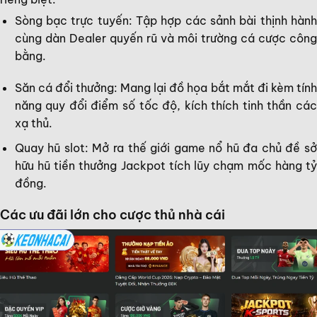
Sòng bạc trực tuyến: Tập hợp các sảnh bài thịnh hành
cùng dàn Dealer quyến rũ và môi trường cá cược công
bằng.
Săn cá đổi thưởng: Mang lại đồ họa bắt mắt đi kèm tính
năng quy đổi điểm số tốc độ, kích thích tinh thần các
xạ thủ.
Quay hũ slot: Mở ra thế giới game nổ hũ đa chủ đề sở
hữu hũ tiền thưởng Jackpot tích lũy chạm mốc hàng tỷ
đồng.
Các ưu đãi lớn cho cược thủ nhà cái