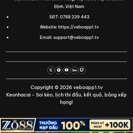
Định, Việt Nam
SĐT: 0788 239 443
Website: https://veboapp1.tv
Email:
support@veboapp1.tv
Copyright © 2026 veboapp1.tv
Keonhacai - Soi kèo, lịch thi đấu, kết quả, bảng xếp
hạng!