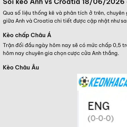
Soi kèo Anh vs Croatia 18/06/2026 
Qua số liệu thống kê và phân tích ở trên, chuyê
giữa Anh và Croatia chi tiết được cập nhật như sa
Kèo chấp Châu Á
Trận đối đầu ngày hôm nay sẽ có mức chấp 0,5 trái
hôm nay chuyên gia chọn cược cửa Anh thắng.
Kèo Châu Âu