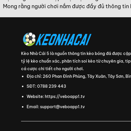
Mong rằng người chơi nắm được đầy đủ thông tin 
Kèo Nhà Cái 5 là nguồn thông tin kèo bóng đá được cập
tỷ lệ kèo chuẩn xác, phân tích soi kèo từ chuyên gia, ti
cá cược chi tiết cho người chơi.
Địa chỉ: 260 Phan Đình Phùng, Tây Xuân, Tây Sơn, Bì
SĐT: 0788 239 443
Website: https://veboapp1.tv
Email:
support@veboapp1.tv