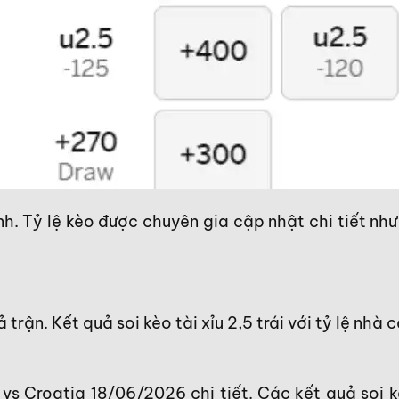
nh. Tỷ lệ kèo được chuyên gia cập nhật chi tiết nh
trận. Kết quả soi kèo tài xỉu 2,5 trái với tỷ lệ nhà 
 vs Croatia 18/06/2026 chi tiết. Các kết quả soi 