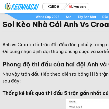
Bỏ
KQBD
Livescore
qua
nội
World Cup 2026
Anh
Tây Ban Nha
Đức
Soi Kèo Nhà Cái Anh Vs Cro
dung
Anh vs Croatia là trận đối đầu đáng chú ý trong 
Để cùng nhận định đội thắng chung cuộc và soi kè
Phong độ thi đấu của hai đội Anh và
Như vậy trận đấu tiếp theo diễn ra bảng H là trậ
sau đây:
Thống kê kết quả thi đấu 5 trận gần nhất c