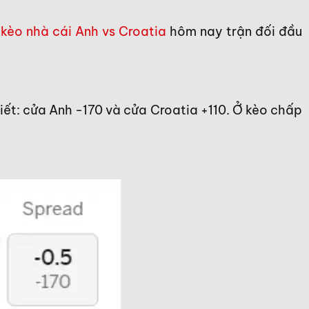
 kèo nhà cái Anh vs Croatia
hôm nay trận đối đầu
tiết: cửa Anh -170 và cửa Croatia +110. Ở kèo chấp