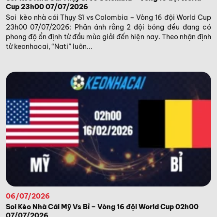
Cup 23h00 07/07/2026
Soi kèo nhà cái Thụy Sĩ vs Colombia – Vòng 16 đội World Cup
23h00 07/07/2026: Phản ánh rằng 2 đội bóng đều đang có
phong độ ổn định từ đầu mùa giải đến hiện nay. Theo nhận định
từ keonhacai, “Nati” luôn...
06/07/2026
Soi Kèo Nhà Cái Mỹ Vs Bỉ – Vòng 16 đội World Cup 02h00
07/07/2026