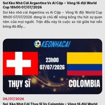
Soi Kèo Nhà Cái Argentina Vs Ai Cập – Vòng 16 đội World
Cup 18h00 07/07/2026
Soi kèo nhà cái Argentina vs Ai Cập – Vòng 16 đội World Cup
18h00 07/07/2026 đang là chủ đề nóng bỏng thu hút sự quan
tâm của mọi người. Trận đấu này là cuộc so tài giữa hai nền
bóng đá đầy...
06/07/2026
Soi Kèo Nhà Cái Thụy Sĩ Vs Colombia – Vòng 16 đội World