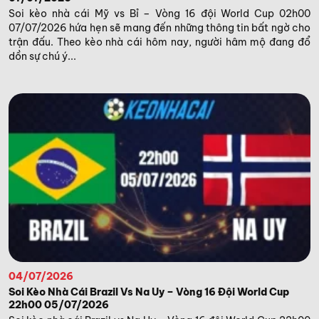
Soi kèo nhà cái Mỹ vs Bỉ – Vòng 16 đội World Cup 02h00
07/07/2026 hứa hẹn sẽ mang đến những thông tin bất ngờ cho
trận đấu. Theo kèo nhà cái hôm nay, người hâm mộ đang đổ
dồn sự chú ý...
04/07/2026
Soi Kèo Nhà Cái Brazil Vs Na Uy – Vòng 16 Đội World Cup
22h00 05/07/2026