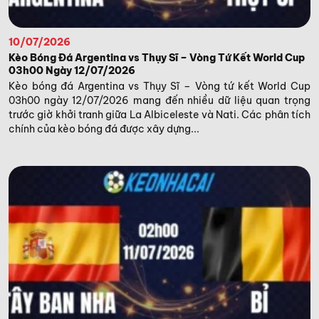
10/07/2026
Kèo Bóng Đá Argentina vs Thụy Sĩ – Vòng Tứ Kết World Cup
03h00 Ngày 12/07/2026
Kèo bóng đá Argentina vs Thụy Sĩ – Vòng tứ kết World Cup
03h00 ngày 12/07/2026 mang đến nhiều dữ liệu quan trọng
trước giờ khởi tranh giữa La Albiceleste và Nati. Các phân tích
chính của kèo bóng đá được xây dựng...