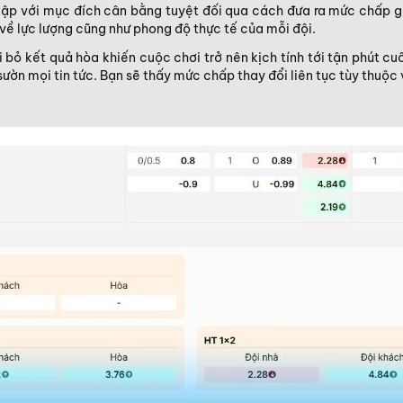
 lập với mục đích cân bằng tuyệt đối qua cách đưa ra mức chấp g
về lực lượng cũng như phong độ thực tế của mỗi đội.
ans
bỏ kết quả hòa khiến cuộc chơi trở nên kịch tính tới tận phút cu
amore
ờn mọi tin tức. Bạn sẽ thấy mức chấp thay đổi liên tục tùy thuộc
wn
s
d
FC