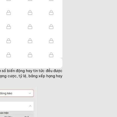
 số biến động hay tin tức đều được
ạng cược, tỷ lệ, bảng xếp hạng hay