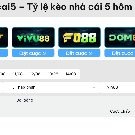
i5 – Tỷ lệ kèo nhà cái 5 hôm
/08
11/08
12/08
13/08
14/08
TL Thập phân
Vin88
Đội bóng
Cược chấp