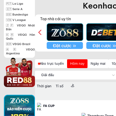
Keonhaca
🇵🇹 La Liga
🇮🇹 Serie A
🇩🇪 Bundesliga
Top nhà cái uy tín
🇻🇳 V League
🇯🇵 VĐQG Nhật
Bản
🇰🇷 VĐQG Hàn
Quốc
🇧🇷 VĐQG Brazil
🇦🇷 VĐQG
Argentina
Kèo trực tuyến
Hôm nay
Ngày mai
10
Giải đấu
Thời gian
Tỉ số
FA CUP
Thornbury Town