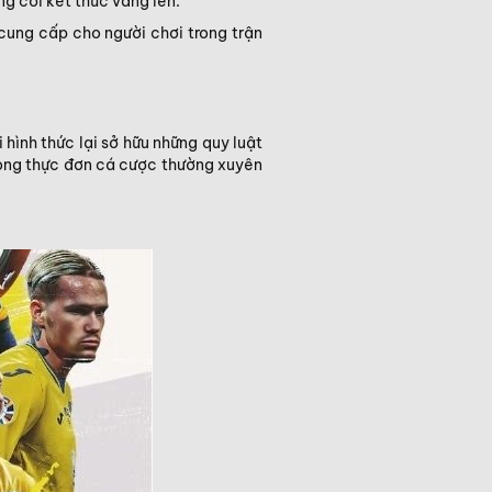
ng còi kết thúc vang lên.
cung cấp cho người chơi trong trận
hình thức lại sở hữu những quy luật
trong thực đơn cá cược thường xuyên