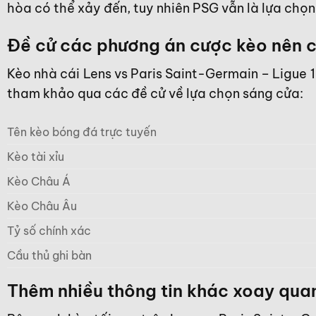
hòa có thể xảy đến, tuy nhiên PSG vẫn là lựa chọn
Đề cử các phương án cược kèo nên 
Kèo nhà cái Lens vs Paris Saint-Germain – Ligu
tham khảo qua các đề cử về lựa chọn sáng cửa:
Tên kèo bóng đá trực tuyến
Kèo tài xỉu
Kèo Châu Á
Kèo Châu Âu
Tỷ số chính xác
Cầu thủ ghi bàn
Thêm nhiều thông tin khác xoay qua