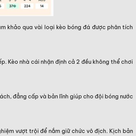
am khảo qua vài loại kèo bóng đá được phân tích
ếp. Kèo nhà cái nhận định cả 2 đều không thể chơi
ách, đẳng cấp và bản lĩnh giúp cho đội bóng nước
ghiệm vượt trội để nắm giữ chức vô địch. Kịch bản