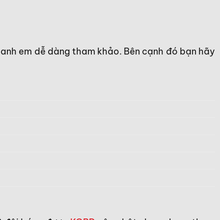
o anh em dễ dàng tham khảo. Bên cạnh đó bạn hãy