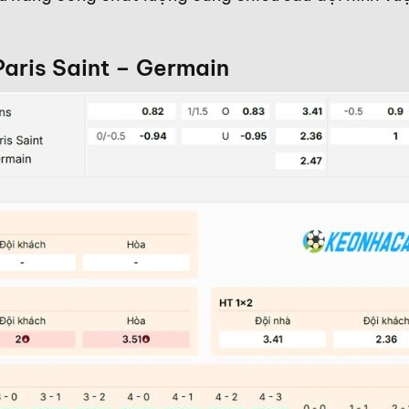
Paris Saint – Germain