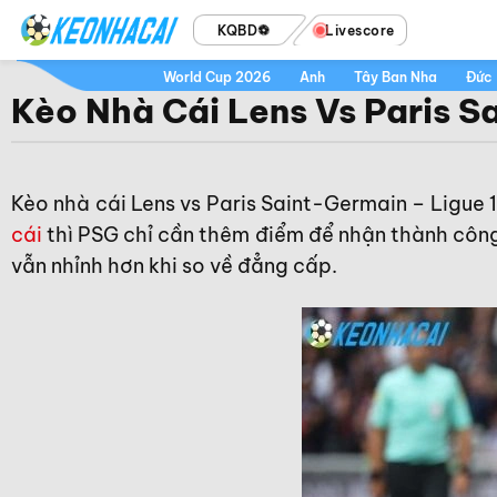
Bỏ
KQBD
Livescore
qua
nội
World Cup 2026
Anh
Tây Ban Nha
Đức
Kèo Nhà Cái Lens Vs Paris S
dung
Kèo nhà cái Lens vs Paris Saint-Germain – Ligue
cái
thì PSG chỉ cần thêm điểm để nhận thành công 
vẫn nhỉnh hơn khi so về đẳng cấp.