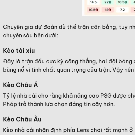
Chuyên gia dự đoán dù thế trận cân bằng, tuy n
chuyên sâu bên dưới:
Kèo tài xỉu
Đây là trận đấu cực kỳ căng thẳng, hai đội bóng 
bùng nổ vì tính chất quan trọng của trận. Vậy nên
Kèo Châu Á
Tỷ lệ nhà cái cho rằng khả năng cao PSG được ch
Pháp trở thành lựa chọn đáng tin cậy hơn.
Kèo Châu Âu
Kèo nhà cái nhận định phía Lens chơi rất mạnh ở 