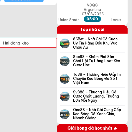
VĐQG
Argentina
07/08/2026
05:00
Union Santa Fe
Lanus
Top nhà cái
86Bet – Nhà Cái Cá Cược
Hai dòng kèo
Uy Tín Hàng Đầu Khu Vực
Châu Âu
Soc88 – Khám Phá Sân
Chơi Hội Tụ Hàng Loạt Kèo
Cược Hot
Ta88 – Thương Hiệu Giải Trí
Chuyên Kèo Bóng Đá Số 1
Việt Nam
Sv388 – Thương Hiệu Cá
Cược Chất Lượng, Thưởng
Lớn Mỗi Ngày
One88 – Nhà Cái Cung Cấp
Kèo Bóng Đá Xanh Chín,
Nhanh Chóng
Giải bóng đá hot nhất 🔥