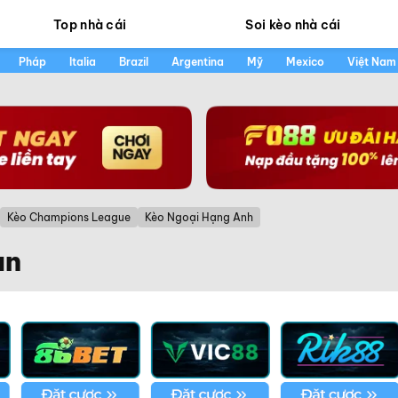
Top nhà cái
Soi kèo nhà cái
Pháp
Italia
Brazil
Argentina
Mỹ
Mexico
Việt Nam
Kèo Champions League
Kèo Ngoại Hạng Anh
an