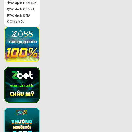
🌍️️Vô địch Châu Phi
🌏️️Vô địch Châu Á
🌏️️Vô địch ĐNA
⚽️️️Giao hữu