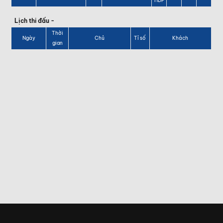
HDP
Lịch thi đấu -
Thời
Ngày
Chủ
Tỉ số
Khách
gian