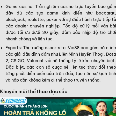
Game casino: Trải nghiệm casino trực tuyến bao gồm
đầy đủ các tựa game kinh điển như baccarat,
blackjack, roulette, poker với sự điều hành trực tiếp từ
các dealer chuyên nghiệp. Tốc độ xử lý mỗi ván bài
được tối ưu dưới 30 giây, đảm bảo nhịp độ trò chơi
nhanh chóng và liên tục.
Esports: Thị trường esports tại Vic88 bao gồm cá cược
các giải đấu đình đám như Liên Minh Huyền Thoại, Dota
2, CS:GO, Valorant với hệ thống tỷ lệ kèo chuyên biệt.
Đặc biệt, các con số cược sẽ liên tục thay đổi theo
từng phút diễn biến của trận đấu, tạo nên sự kịch tính
và hấp dẫn không kém gì thể thao truyền thống.
Khuyến mãi thể thao đặc sắc