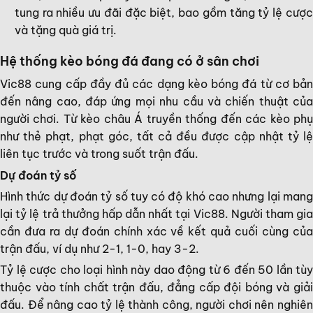
tung ra nhiều ưu đãi đặc biệt, bao gồm tăng tỷ lệ cược
và tặng quà giá trị.
Hệ thống kèo bóng đá đang có ở sân chơi
Vic88 cung cấp đầy đủ các dạng kèo bóng đá từ cơ bản
đến nâng cao, đáp ứng mọi nhu cầu và chiến thuật của
người chơi. Từ kèo châu Á truyền thống đến các kèo phụ
như thẻ phạt, phạt góc, tất cả đều được cập nhật tỷ lệ
liên tục trước và trong suốt trận đấu.
Dự đoán tỷ số
Hình thức dự đoán tỷ số tuy có độ khó cao nhưng lại mang
lại tỷ lệ trả thưởng hấp dẫn nhất tại Vic88. Người tham gia
cần đưa ra dự đoán chính xác về kết quả cuối cùng của
trận đấu, ví dụ như 2-1, 1-0, hay 3-2.
Tỷ lệ cược cho loại hình này dao động từ 6 đến 50 lần tùy
thuộc vào tính chất trận đấu, đẳng cấp đội bóng và giải
đấu. Để nâng cao tỷ lệ thành công, người chơi nên nghiên