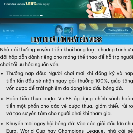
Nhà cái thường xuyên triển khai hàng loạt chương trình ưu
đãi hấp dẫn dành riêng cho mảng thể thao để hỗ trợ người
chơi tối ưu hóa nguồn vốn.
Thưởng nạp đầu: Người chơi mới khi đăng ký và nạp
tiền lần đầu sẽ nhận ngay gói thưởng 100%, giúp tăng
vốn cược để trải nghiệm đa dạng kèo đấu bóng đá.
Hoàn tiền thua cược: Vic88 áp dụng chính sách hoàn
tiền một phần cho các vé cược thua, giảm thiểu rủi ro
và tạo sự yên tâm cho người chơi khi tham gia.
Khuyến mãi ngày hội bóng đá: Vào các giải đấu lớn như
Euro, World Cup hay Champions League, nhà cái sẽ