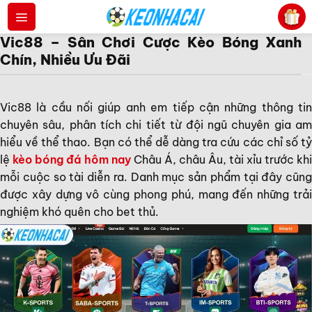
Bỏ
qua
Vic88 – Sân Chơi Cược Kèo Bóng Xanh
nội
Chín, Nhiều Ưu Đãi
dung
Vic88 là cầu nối giúp anh em tiếp cận những thông tin
chuyên sâu, phân tích chi tiết từ đội ngũ chuyên gia am
hiểu về thể thao. Bạn có thể dễ dàng tra cứu các chỉ số tỷ
lệ
kèo bóng đá hôm nay
Châu Á, châu Âu, tài xỉu trước khi
mỗi cuộc so tài diễn ra. Danh mục sản phẩm tại đây cũng
được xây dựng vô cùng phong phú, mang đến những trải
nghiệm khó quên cho bet thủ.