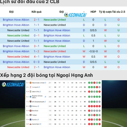
Lịch sử đối đầu của 2 CLB
Xếp hạng 2 đội bóng tại Ngoại Hạng Anh