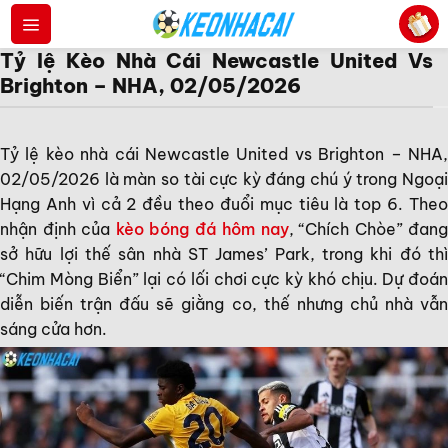
Bỏ
qua
Tỷ lệ Kèo Nhà Cái Newcastle United Vs
nội
Brighton – NHA, 02/05/2026
dung
Tỷ lệ kèo nhà cái Newcastle United vs Brighton – NHA,
02/05/2026 là màn so tài cực kỳ đáng chú ý trong Ngoại
Hạng Anh vì cả 2 đều theo đuổi mục tiêu là top 6. Theo
nhận định của
kèo bóng đá hôm nay
, “Chích Chòe” đang
sở hữu lợi thế sân nhà ST James’ Park, trong khi đó thì
“Chim Mòng Biển” lại có lối chơi cực kỳ khó chịu. Dự đoán
diễn biến trận đấu sẽ giằng co, thế nhưng chủ nhà vẫn
sáng cửa hơn.