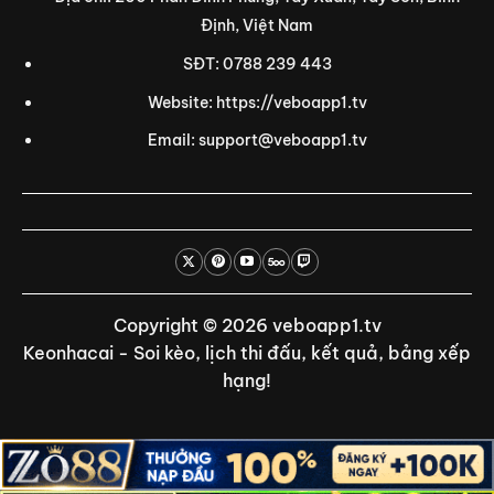
Định, Việt Nam
SĐT: 0788 239 443
Website: https://veboapp1.tv
Email:
support@veboapp1.tv
Copyright © 2026 veboapp1.tv
Keonhacai - Soi kèo, lịch thi đấu, kết quả, bảng xếp
hạng!