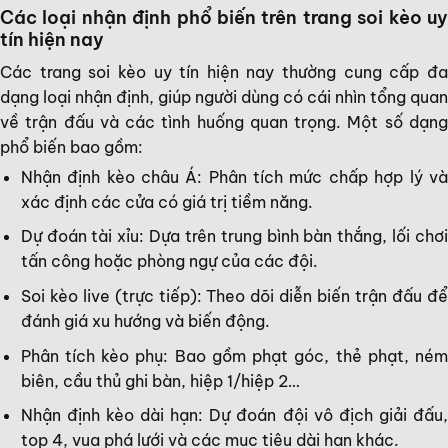
Các loại nhận định phổ biến trên trang soi kèo uy
tín hiện nay
Các trang soi kèo uy tín hiện nay thường cung cấp đa
dạng loại nhận định, giúp người dùng có cái nhìn tổng quan
về trận đấu và các tình huống quan trọng. Một số dạng
phổ biến bao gồm:
Nhận định kèo châu Á: Phân tích mức chấp hợp lý và
xác định các cửa có giá trị tiềm năng.
Dự đoán tài xỉu: Dựa trên trung bình bàn thắng, lối chơi
tấn công hoặc phòng ngự của các đội.
Soi kèo live (trực tiếp): Theo dõi diễn biến trận đấu để
đánh giá xu hướng và biến động.
Phân tích kèo phụ: Bao gồm phạt góc, thẻ phạt, ném
biên, cầu thủ ghi bàn, hiệp 1/hiệp 2…
Nhận định kèo dài hạn: Dự đoán đội vô địch giải đấu,
top 4, vua phá lưới và các mục tiêu dài hạn khác.