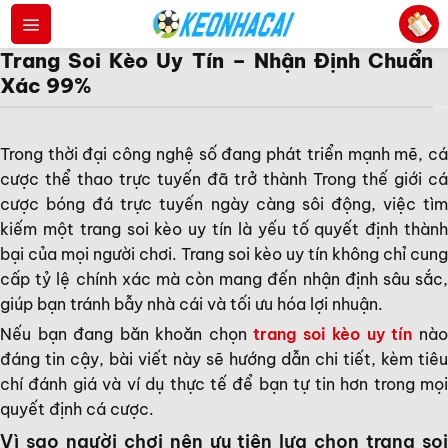
Bỏ
qua
Trang Soi Kèo Uy Tín – Nhận Định Chuẩn
nội
Xác 99%
dung
Trong thời đại công nghệ số đang phát triển mạnh mẽ, cá
cược thể thao trực tuyến đã trở thành Trong thế giới cá
cược bóng đá trực tuyến ngày càng sôi động, việc tìm
kiếm một trang soi kèo uy tín là yếu tố quyết định thành
bại của mọi người chơi. Trang soi kèo uy tín không chỉ cung
cấp tỷ lệ chính xác mà còn mang đến nhận định sâu sắc,
giúp bạn tránh bẫy nhà cái và tối ưu hóa lợi nhuận.
Nếu bạn đang băn khoăn chọn
trang soi kèo uy tín
nà
đáng tin cậy, bài viết này sẽ hướng dẫn chi tiết, kèm tiêu
chí đánh giá và ví dụ thực tế để bạn tự tin hơn trong mọi
quyết định cá cược.
Vì sao người chơi nên ưu tiên lựa chọn trang soi