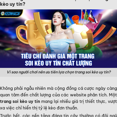
kèo uy tín?
Vì sao người chơi nên ưu tiên lựa chọn trang soi kèo uy tín?
Không phải ngẫu nhiên mà cộng đồng cá cược ngày càng
quan tâm đến chất lượng của các website phân tích. Một
trang soi kèo uy tín
mang lại nhiều giá trị thiết thực, vượt
xa việc chỉ hiển thị tỷ lệ kèo đơn thuần.
Trước hết, các nền tảng đáng tin cậy thường có đội ngũ