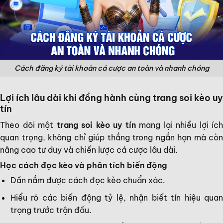
Cách đăng ký tài khoản cá cược an toàn và nhanh chóng
Lợi ích lâu dài khi đồng hành cùng trang soi kèo uy
tín
Theo dõi một
trang soi kèo uy tín
mang lại nhiều lợi ích
quan trọng, không chỉ giúp thắng trong ngắn hạn mà còn
nâng cao tư duy và chiến lược cá cược lâu dài.
Học cách đọc kèo và phân tích biến động
Dần nắm được cách đọc kèo chuẩn xác.
Hiểu rõ các biến động tỷ lệ, nhận biết tín hiệu quan
trọng trước trận đấu.