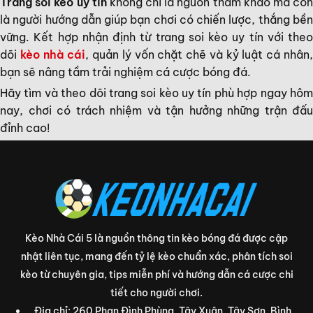
Trang soi kèo uy tín
không chỉ là nguồn tham khảo mà cò
là người hướng dẫn giúp bạn chơi có chiến lược, thắng bền
vững. Kết hợp nhận định từ trang soi kèo uy tín với theo
dõi
kèo nhà cái
, quản lý vốn chặt chẽ và kỷ luật cá nhân
bạn sẽ nâng tầm trải nghiệm cá cược bóng đá.
Hãy tìm và theo dõi trang soi kèo uy tín phù hợp ngay hôm
nay, chơi có trách nhiệm và tận hưởng những trận đấu
đỉnh cao!
Kèo Nhà Cái 5 là nguồn thông tin kèo bóng đá được cập
nhật liên tục, mang đến tỷ lệ kèo chuẩn xác, phân tích soi
kèo từ chuyên gia, tips miễn phí và hướng dẫn cá cược chi
tiết cho người chơi.
Địa chỉ: 260 Phan Đình Phùng, Tây Xuân, Tây Sơn, Bình