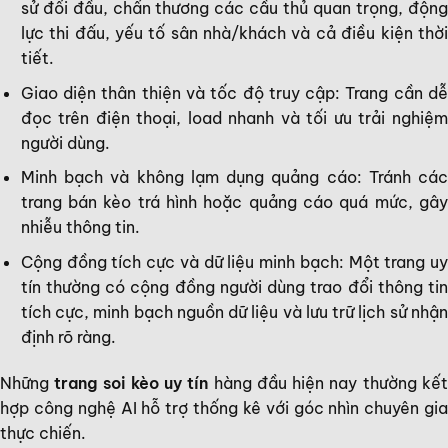
sử đối đầu, chấn thương các cầu thủ quan trọng, động
lực thi đấu, yếu tố sân nhà/khách và cả điều kiện thời
tiết.
Giao diện thân thiện và tốc độ truy cập: Trang cần dễ
đọc trên điện thoại, load nhanh và tối ưu trải nghiệm
người dùng.
Minh bạch và không lạm dụng quảng cáo: Tránh các
trang bán kèo trá hình hoặc quảng cáo quá mức, gây
nhiễu thông tin.
Cộng đồng tích cực và dữ liệu minh bạch: Một trang uy
tín thường có cộng đồng người dùng trao đổi thông tin
tích cực, minh bạch nguồn dữ liệu và lưu trữ lịch sử nhận
định rõ ràng.
Những
trang soi kèo uy tín
hàng đầu hiện nay thường kế
hợp công nghệ AI hỗ trợ thống kê với góc nhìn chuyên gia
thực chiến.