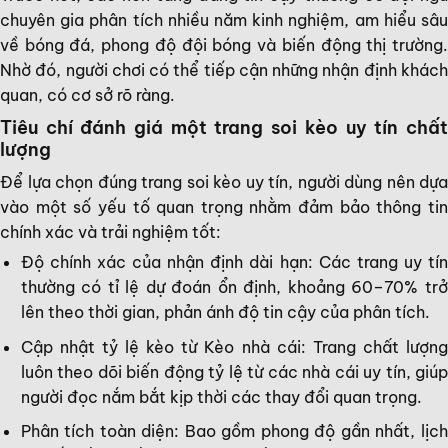
chuyên gia phân tích nhiều năm kinh nghiệm, am hiểu sâu
về bóng đá, phong độ đội bóng và biến động thị trường.
Nhờ đó, người chơi có thể tiếp cận những nhận định khách
quan, có cơ sở rõ ràng.
Tiêu chí đánh giá một trang soi kèo uy tín chất
lượng
Để lựa chọn đúng trang soi kèo uy tín, người dùng nên dựa
vào một số yếu tố quan trọng nhằm đảm bảo thông tin
chính xác và trải nghiệm tốt:
Độ chính xác của nhận định dài hạn: Các trang uy tín
thường có tỉ lệ dự đoán ổn định, khoảng 60–70% trở
lên theo thời gian, phản ánh độ tin cậy của phân tích.
Cập nhật tỷ lệ kèo từ Kèo nhà cái: Trang chất lượng
luôn theo dõi biến động tỷ lệ từ các nhà cái uy tín, giúp
người đọc nắm bắt kịp thời các thay đổi quan trọng.
Phân tích toàn diện: Bao gồm phong độ gần nhất, lịch