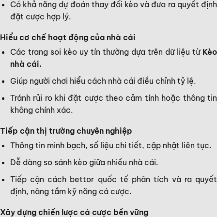
Có khả năng dự đoán thay đổi kèo và đưa ra quyết định
đặt cược hợp lý.
Hiểu cơ chế hoạt động của nhà cái
Các trang soi kèo uy tín thường dựa trên dữ liệu từ
Kèo
nhà cái.
Giúp người chơi hiểu cách nhà cái điều chỉnh tỷ lệ.
Tránh rủi ro khi đặt cược theo cảm tính hoặc thông tin
không chính xác.
Tiếp cận thị trường chuyên nghiệp
Thông tin minh bạch, số liệu chi tiết, cập nhật liên tục.
Dễ dàng so sánh kèo giữa nhiều nhà cái.
Tiếp cận cách bettor quốc tế phân tích và ra quyết
định, nâng tầm kỹ năng cá cược.
Xây dựng chiến lược cá cược bền vững