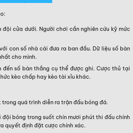
o:
 đội cửa dưới. Người chơi cần nghiên cứu kỹ mức
với con số nhà cái đưa ra ban đầu. Dữ liệu số bàn
nhất cho mình.
 đến số bàn thắng cụ thể được ghi. Cược thủ tại
thức kèo chấp hay kèo tài xỉu khác.
trong quá trình diễn ra trận đấu bóng đá.
 đội bóng trong suốt chín mươi phút thi đấu chính
 ra quyết định đặt cược chính xác.