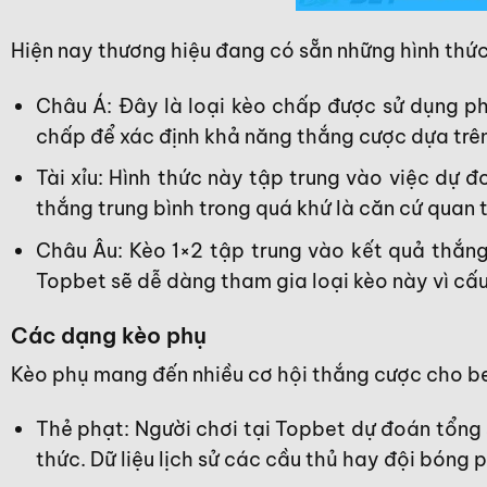
Hiện nay thương hiệu đang có sẵn những hình thức
Châu Á: Đây là loại kèo chấp được sử dụng ph
chấp để xác định khả năng thắng cược dựa trên
Tài xỉu: Hình thức này tập trung vào việc dự 
thắng trung bình trong quá khứ là căn cứ quan 
Châu Âu: Kèo 1×2 tập trung vào kết quả thắn
Topbet sẽ dễ dàng tham gia loại kèo này vì cấu
Các dạng kèo phụ
Kèo phụ mang đến nhiều cơ hội thắng cược cho bet
Thẻ phạt: Người chơi tại Topbet dự đoán tổng s
thức. Dữ liệu lịch sử các cầu thủ hay đội bóng 