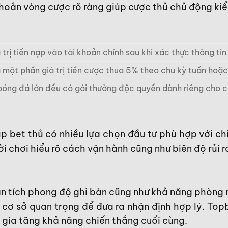
khoản vòng cược rõ ràng giúp cược thủ chủ động ki
trị tiền nạp vào tài khoản chính sau khi xác thực thông tin
 một phần giá trị tiền cược thua 5% theo chu kỳ tuần hoặc
 bóng đá lớn đều có gói thưởng độc quyền dành riêng cho c
p bet thủ có nhiều lựa chọn đầu tư phù hợp với ch
ời chơi hiểu rõ cách vận hành cũng như biên độ rủi r
ân tích phong độ ghi bàn cũng như khả năng phòng ng
 cơ sở quan trọng để đưa ra nhận định hợp lý. Top
 gia tăng khả năng chiến thắng cuối cùng.