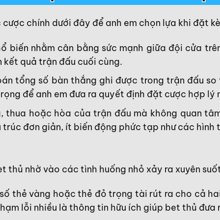
 cược chính dưới đây để anh em chọn lựa khi đặt kè
ổ biến nhằm cân bằng sức mạnh giữa đội cửa trên
 kết quả trận đấu cuối cùng.
đoán tổng số bàn thắng ghi được trong trận đấu so 
trọng để anh em đưa ra quyết định đặt cược hợp lý 
g, thua hoặc hòa của trận đấu mà không quan tâm
 trúc đơn giản, ít biến động phức tạp như các hình 
 thủ nhờ vào các tình huống nhỏ xảy ra xuyên suốt 
ố thẻ vàng hoặc thẻ đỏ trọng tài rút ra cho cả hai
phạm lỗi nhiều là thông tin hữu ích giúp bet thủ đưa