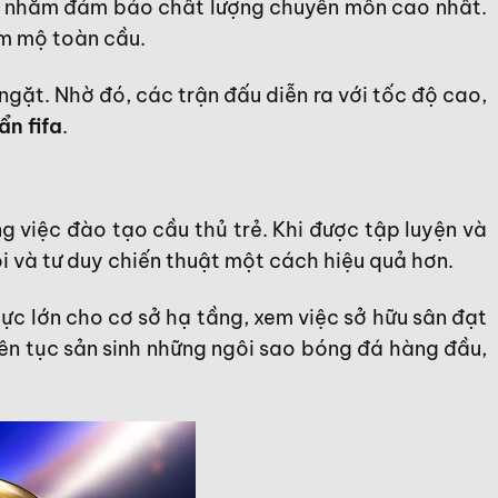
nhằm đảm bảo chất lượng chuyên môn cao nhất.
âm mộ toàn cầu.
ngặt. Nhờ đó, các trận đấu diễn ra với tốc độ cao,
ẩn fifa
.
g việc đào tạo cầu thủ trẻ. Khi được tập luyện và
i và tư duy chiến thuật một cách hiệu quả hơn.
c lớn cho cơ sở hạ tầng, xem việc sở hữu sân đạt
liên tục sản sinh những ngôi sao bóng đá hàng đầu,