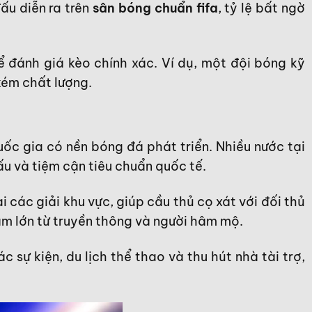
ấu diễn ra trên
sân bóng chuẩn fifa
, tỷ lệ bất ngờ
ể đánh giá kèo chính xác. Ví dụ, một đội bóng kỹ
kém chất lượng.
ốc gia có nền bóng đá phát triển. Nhiều nước tại
 và tiệm cận tiêu chuẩn quốc tế.
 các giải khu vực, giúp cầu thủ cọ xát với đối thủ
âm lớn từ truyền thông và người hâm mộ.
 sự kiện, du lịch thể thao và thu hút nhà tài trợ,