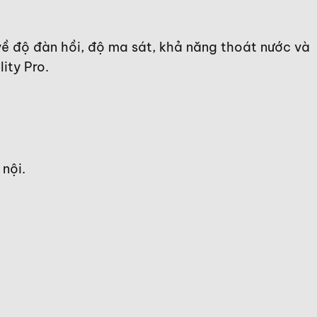
về độ đàn hồi, độ ma sát, khả năng thoát nước và
ity Pro.
 nội.