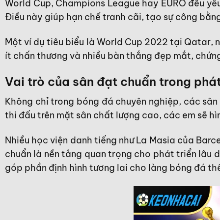
World Cup, Champions League hay EURO đều yêu 
Điều này giúp hạn chế tranh cãi, tạo sự công bằn
Một ví dụ tiêu biểu là World Cup 2022 tại Qatar, 
ít chấn thương và nhiều bàn thắng đẹp mắt, chứng
Vai trò của sân đạt chuẩn trong phát
Không chỉ trong bóng đá chuyên nghiệp, các sân b
thi đấu trên mặt sân chất lượng cao, các em sẽ h
Nhiều học viện danh tiếng như La Masia của Barc
chuẩn là nền tảng quan trọng cho phát triển lâu d
góp phần định hình tương lai cho làng bóng đá thế