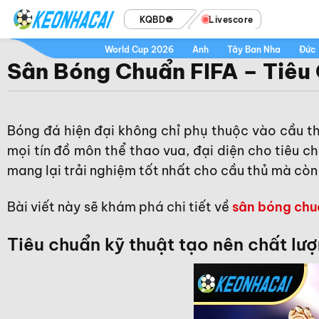
Bỏ
KQBD
Livescore
qua
nội
World Cup 2026
Anh
Tây Ban Nha
Đức
Sân Bóng Chuẩn FIFA – Tiêu
dung
Bóng đá hiện đại không chỉ phụ thuộc vào cầu th
mọi tín đồ môn thể thao vua, đại diện cho tiêu c
mang lại trải nghiệm tốt nhất cho cầu thủ mà còn
Bài viết này sẽ khám phá chi tiết về
sân bóng chuẩ
Tiêu chuẩn kỹ thuật tạo nên chất lư