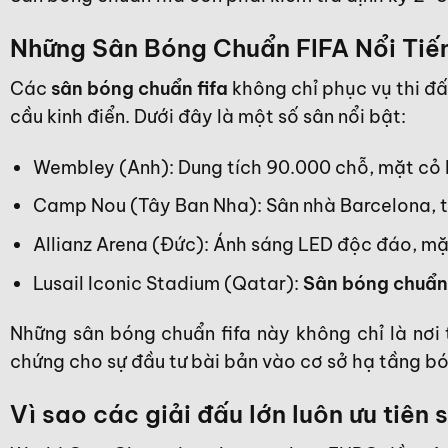
Những Sân Bóng Chuẩn FIFA Nổi Tiến
Các
sân bóng chuẩn fifa
không chỉ phục vụ thi đấ
cầu kinh điển. Dưới đây là một số sân nổi bật:
Wembley (Anh): Dung tích 90.000 chỗ, mặt cỏ h
Camp Nou (Tây Ban Nha): Sân nhà Barcelona, từ
Allianz Arena (Đức): Ánh sáng LED độc đáo, mặt
Lusail Iconic Stadium (Qatar):
Sân bóng chuẩn
Những sân bóng chuẩn fifa này không chỉ là nơi
chứng cho sự đầu tư bài bản vào cơ sở hạ tầng bó
Vì sao các giải đấu lớn luôn ưu tiên