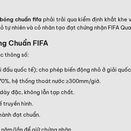
bóng chuẩn fifa
phải trải qua kiểm định khắt khe 
 cỏ tự nhiên và cỏ nhân tạo đạt chứng nhận FIFA Qual
ng Chuẩn FIFA
c thông số:
i đấu quốc tế); cho phép biến động nhỏ ở giải quốc
70%, hệ thống thoát nước ≥300mm/giờ.
dày đặc, không lẫn tạp chất.
 truyền hình.
thành đạt chuẩn.
3 năm/lần để giữ chứng nhận.