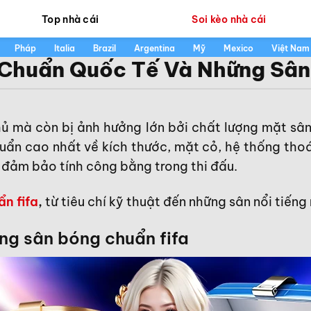
Top nhà cái
Soi kèo nhà cái
Pháp
Italia
Brazil
Argentina
Mỹ
Mexico
Việt Nam
 Chuẩn Quốc Tế Và Những Sân
ủ mà còn bị ảnh hưởng lớn bởi chất lượng mặt sân.
huẩn cao nhất về kích thước, mặt cỏ, hệ thống tho
 đảm bảo tính công bằng trong thi đấu.
n fifa
,
từ tiêu chí kỹ thuật đến những sân nổi tiếng
ợng
sân bóng chuẩn fifa