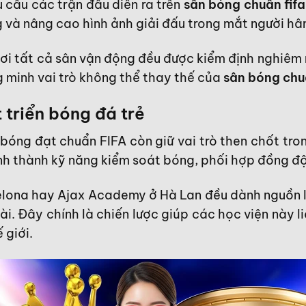
cầu các trận đấu diễn ra trên
sân bóng chuẩn fifa
g và nâng cao hình ảnh giải đấu trong mắt người h
nơi tất cả sân vận động đều được kiểm định nghiêm 
 minh vai trò không thể thay thế của
sân bóng chu
 triển bóng đá trẻ
óng đạt chuẩn FIFA còn giữ vai trò then chốt tron
ình thành kỹ năng kiểm soát bóng, phối hợp đồng độ
elona hay Ajax Academy ở Hà Lan đều dành nguồn lự
ài. Đây chính là chiến lược giúp các học viện này 
 giới.