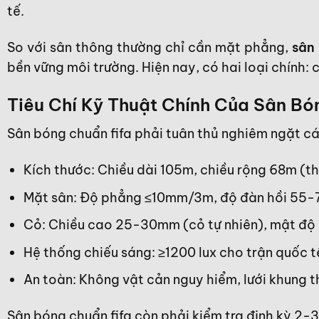
tế.
So với sân thông thường chỉ cần mặt phẳng,
sân 
bền vững môi trường. Hiện nay, có hai loại chính:
Tiêu Chí Kỹ Thuật Chính Của Sân Bó
Sân bóng chuẩn fifa phải tuân thủ nghiêm ngặt cá
Kích thước: Chiều dài 105m, chiều rộng 68m (th
Mặt sân: Độ phẳng ≤10mm/3m, độ đàn hồi 55-
Cỏ: Chiều cao 25-30mm (cỏ tự nhiên), mật độ 
Hệ thống chiếu sáng: ≥1200 lux cho trận quốc tế
An toàn: Không vật cản nguy hiểm, lưới khung 
Sân bóng chuẩn fifa còn phải kiểm tra định kỳ 2-