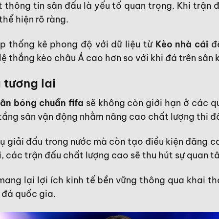
 thông tin sân đấu là yếu tố quan trọng. Khi trận đ
hể hiện rõ ràng.
ợp thống kê phong độ với dữ liệu từ
Kèo nhà cái
đ
lệ thắng kèo châu Á cao hơn so với khi đá trên sân 
 tương lai
sân bóng chuẩn fifa
sẽ không còn giới hạn ở các qu
ng sân vận động nhằm nâng cao chất lượng thi đấu
 giải đấu trong nước mà còn tạo điều kiện đăng cai
 các trận đấu chất lượng cao sẽ thu hút sự quan t
ang lại lợi ích kinh tế bền vững thông qua khai thác
 đá quốc gia.