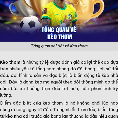
Tổng quan chi tiết về Kèo thơm
Kèo thơm
là những tỷ lệ được đánh giá có lợi thế cao dự
trên nhiều yếu tố tổng hợp: phong độ đội bóng, lịch sử đối
đầu, đội hình ra sân và đặc biệt là biến động từ kèo nhà
cái. Đây là dạng kèo mà người theo dõi thông minh có thể
nắm bắt xu hướng trận đấu tốt hơn, nếu phân tích kỹ
lưỡng.
Điểm đặc biệt của kèo thơm là nó không phải lúc nào
cũng rõ ràng ngay từ đầu. Trong nhiều trận đấu, biến động
từ
kèo nhà cái
trước giờ bóng lăn thường là dấu hiệu qua