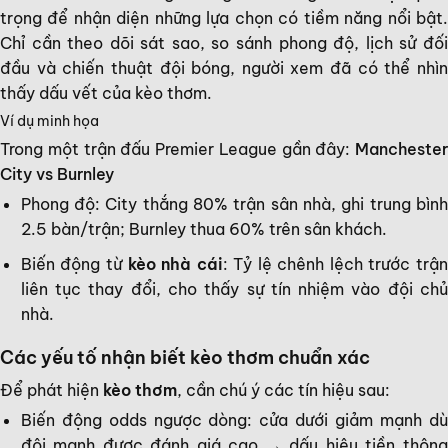
trọng để nhận diện những lựa chọn có tiềm năng nổi bật.
Chỉ cần theo dõi sát sao, so sánh phong độ, lịch sử đối
đầu và chiến thuật đội bóng, người xem đã có thể nhìn
thấy dấu vết của kèo thơm.
Ví dụ minh họa
Trong một trận đấu Premier League gần đây:
Manchester
City vs Burnley
Phong độ: City thắng 80% trận sân nhà, ghi trung bình
2.5 bàn/trận; Burnley thua 60% trên sân khách.
Biến động từ
kèo nhà cái
: Tỷ lệ chênh lệch trước trậ
liên tục thay đổi, cho thấy sự tín nhiệm vào đội chủ
nhà.
Các yếu tố nhận biết kèo thơm chuẩn xác
Để phát hiện
kèo thơm
, cần chú ý các tín hiệu sau:
Biến động odds ngược dòng: cửa dưới giảm mạnh dù
đội mạnh được đánh giá cao → dấu hiệu tiền thông