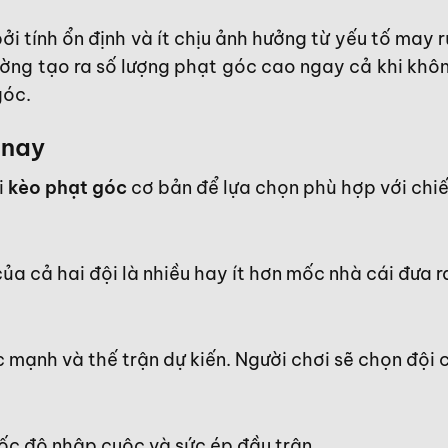
i tính ổn định và ít chịu ảnh hưởng từ yếu tố may 
ờng tạo ra số lượng phạt góc cao ngay cả khi khôn
góc.
 nay
i
kèo phạt góc
cơ bản để lựa chọn phù hợp với chiế
 cả hai đội là nhiều hay ít hơn mốc nhà cái đưa ra.
ức mạnh và thế trận dự kiến. Người chơi sẽ chọn độ
tốc độ nhập cuộc và sức ép đầu trận.