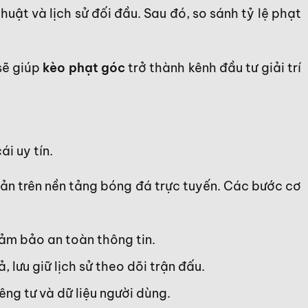
thuật và lịch sử đối đầu. Sau đó, so sánh tỷ lệ phạt
sẽ giúp
kèo phạt góc
trở thành kênh đầu tư giải trí
ái uy tín.
oản trên nền tảng bóng đá trực tuyến. Các bước cơ
ảm bảo an toàn thông tin.
 lưu giữ lịch sử theo dõi trận đấu.
ng tư và dữ liệu người dùng.