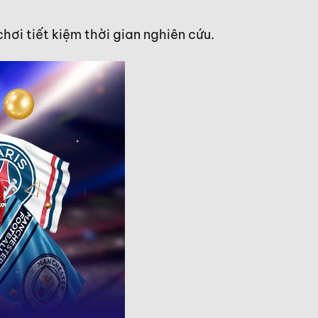
chơi tiết kiệm thời gian nghiên cứu.