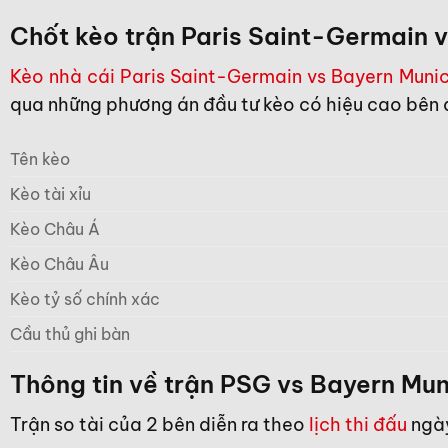
Chốt kèo trận Paris Saint-Germain 
Kèo nhà cái Paris Saint-Germain vs Bayern Muni
qua những phương án đầu tư kèo có hiệu cao bên 
Tên kèo
Kèo tài xỉu
Kèo Châu Á
Kèo Châu Âu
Kèo tỷ số chính xác
Cầu thủ ghi bàn
Thông tin về trận PSG vs Bayern Mu
Trận so tài của 2 bên diễn ra theo
lịch thi đấu
ngày