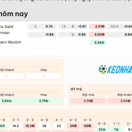
 hôm nay