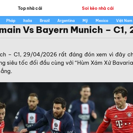
Top nhà cái
Soi kèo nhà cái
Pháp
Italia
Brazil
Argentina
Mỹ
Mexico
Việt Nam
rmain Vs Bayern Munich – C1
ch – C1, 29/04/2026 rất đáng đón xem vì đây chí
ông siêu tốc đối đầu cùng với “Hùm Xám Xứ Bavaria
hắng.