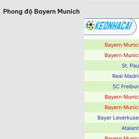
Phong độ Bayern Munich