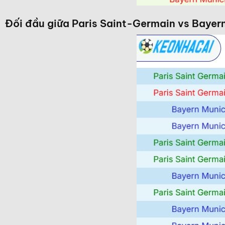
Đối đầu giữa Paris Saint-Germain vs Bayer