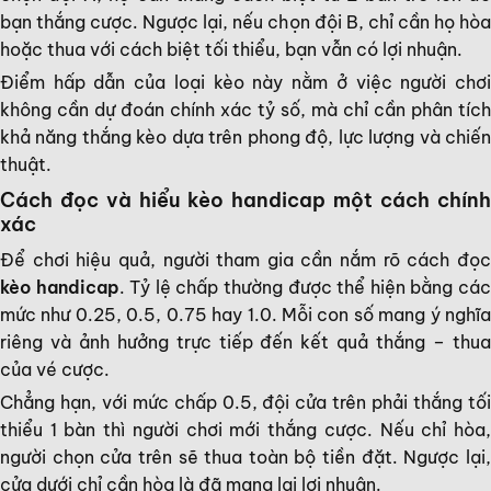
bạn thắng cược. Ngược lại, nếu chọn đội B, chỉ cần họ hòa
hoặc thua với cách biệt tối thiểu, bạn vẫn có lợi nhuận.
Điểm hấp dẫn của loại kèo này nằm ở việc người chơi
không cần dự đoán chính xác tỷ số, mà chỉ cần phân tích
khả năng thắng kèo dựa trên phong độ, lực lượng và chiến
thuật.
Cách đọc và hiểu kèo handicap một cách chính
xác
Để chơi hiệu quả, người tham gia cần nắm rõ cách đọc
kèo handicap
. Tỷ lệ chấp thường được thể hiện bằng cá
mức như 0.25, 0.5, 0.75 hay 1.0. Mỗi con số mang ý nghĩa
riêng và ảnh hưởng trực tiếp đến kết quả thắng – thua
của vé cược.
Chẳng hạn, với mức chấp 0.5, đội cửa trên phải thắng tối
thiểu 1 bàn thì người chơi mới thắng cược. Nếu chỉ hòa,
người chọn cửa trên sẽ thua toàn bộ tiền đặt. Ngược lại,
cửa dưới chỉ cần hòa là đã mang lại lợi nhuận.