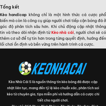
Tổng kết
Kèo handicap
không chỉ là một hình thức cá cược ph
biến mà còn là công cụ giúp người chơi tiếp cận bóng đá ở
góc độ phân tích sâu hơn. Khi chủ động cập nhật thông
tin và theo dõi nhận định từ
Kèo nhà cái
, người chơi sẽ c
thêm cơ sở để tự tin hơn trong từng quyết định, hướng đến
lối chơi ổn định và bền vững trên hành trình cá cược.
Kèo Nhà Cái 5 là nguồn thông tin kèo bóng đá được cập
nhật liên tục, mang đến tỷ lệ kèo chuẩn xác, phân tích soi
kèo từ chuyên gia, tips miễn phí và hướng dẫn cá cược chi
tiết cho người chơi.