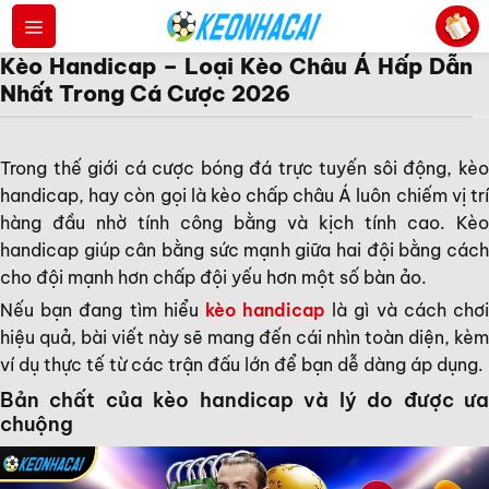
Bỏ
qua
Kèo Handicap – Loại Kèo Châu Á Hấp Dẫn
nội
Nhất Trong Cá Cược 2026
dung
Trong thế giới cá cược bóng đá trực tuyến sôi động, kèo
handicap, hay còn gọi là kèo chấp châu Á luôn chiếm vị trí
hàng đầu nhờ tính công bằng và kịch tính cao. Kèo
handicap giúp cân bằng sức mạnh giữa hai đội bằng cách
cho đội mạnh hơn chấp đội yếu hơn một số bàn ảo.
Nếu bạn đang tìm hiểu
kèo handicap
là gì và cách chơ
hiệu quả, bài viết này sẽ mang đến cái nhìn toàn diện, kèm
ví dụ thực tế từ các trận đấu lớn để bạn dễ dàng áp dụng.
Bản chất của kèo handicap và lý do được ưa
chuộng