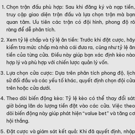
Chọn trận đấu phù hợp: Sau khi đăng ký và nạp tiền,
truy cập giao diện trận đấu và lựa chọn trận mà bạn
quan tâm. Ưu tiên các trận có đội hình, phong độ rõ
ràng để dễ phân tích.
Xem tỷ lệ chấp và tỷ lệ ăn tiền: Trước khi đặt cược, hãy
kiểm tra mức chấp mà nhà cái đưa ra, cũng như tỷ lệ ăn
tiền của từng cửa. Điều này giúp bạn xác định kèo nào
hợp lý và phù hợp với chiến lược quản lý vốn.
Lựa chọn cửa cược: Dựa trên phân tích phong độ, lịch
sử đối đầu và các yếu tố khác, quyết định chọn đội cửa
trên hoặc cửa dưới.
Theo dõi biến động kèo: Tỷ lệ kèo có thể thay đổi sát
giờ bóng lăn do lượng tiền đặt vào các cửa. Việc theo
dõi biến động này giúp phát hiện “value bet” và tăng cơ
hội thắng.
Đặt cược và giám sát kết quả: Khi đã quyết định, nhập