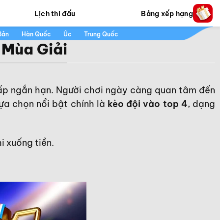
Lịch thi đấu
Bảng xếp hạng
Bản
Hàn Quốc
Úc
Trung Quốc
 Mùa Giải
ấp ngắn hạn. Người chơi ngày càng quan tâm đến
lựa chọn nổi bật chính là
kèo đội vào top 4
, dạng
i xuống tiền.