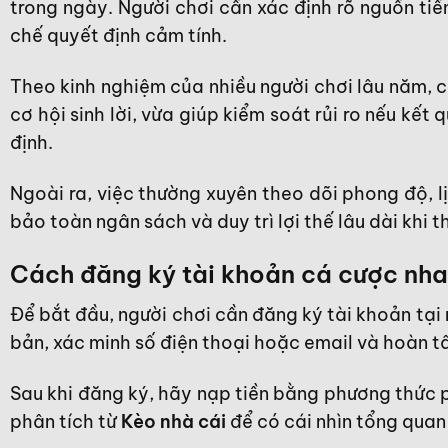
trong ngày. Người chơi cần xác định rõ nguồn tiề
chế quyết định cảm tính.
Theo kinh nghiệm của nhiều người chơi lâu năm,
cơ hội sinh lời, vừa giúp kiểm soát rủi ro nếu k
định.
Ngoài ra, việc thường xuyên theo dõi phong độ, lị
bảo toàn ngân sách và duy trì lợi thế lâu dài khi t
Cách đăng ký tài khoản cá cược nha
Để bắt đầu, người chơi cần đăng ký tài khoản tại 
bản, xác minh số điện thoại hoặc email và hoàn tấ
Sau khi đăng ký, hãy nạp tiền bằng phương thức 
phân tích từ
Kèo nhà cái
để có cái nhìn tổng quan