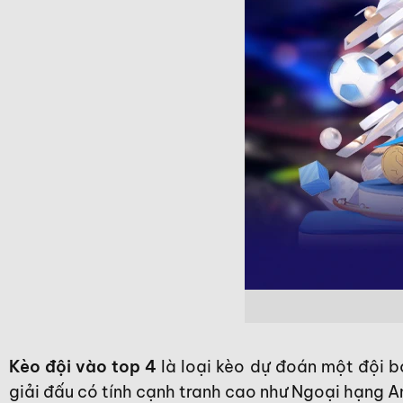
Kèo đội vào top 4
là loại kèo dự đoán một đội 
giải đấu có tính cạnh tranh cao như Ngoại hạng An