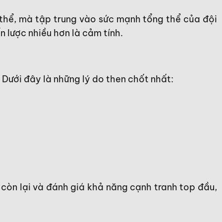
thể, mà tập trung vào sức mạnh tổng thể của đội
n lược nhiều hơn là cảm tính.
 Dưới đây là những lý do then chốt nhất:
còn lại và đánh giá khả năng cạnh tranh top đầu,