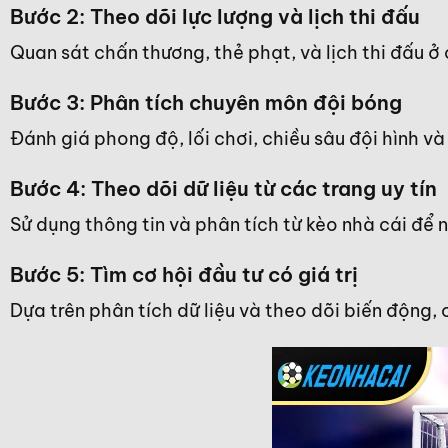
Bước 2: Theo dõi lực lượng và lịch thi đấu
Quan sát chấn thương, thẻ phạt, và lịch thi đấu ở
Bước 3: Phân tích chuyên môn đội bóng
Đánh giá phong độ, lối chơi, chiều sâu đội hình và
Bước 4: Theo dõi dữ liệu từ các trang uy tín
Sử dụng thông tin và phân tích từ kèo nhà cái để 
Bước 5: Tìm cơ hội đầu tư có giá trị
Dựa trên phân tích dữ liệu và theo dõi biến động, 