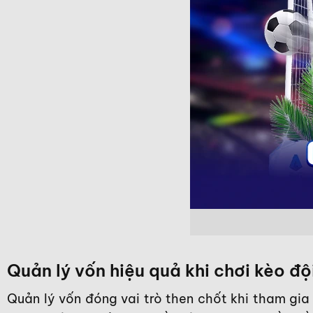
Quản lý vốn hiệu quả khi chơi kèo độ
Quản lý vốn đóng vai trò then chốt khi tham gi