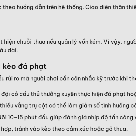
 theo hướng dẫn trên hệ thống. Giao diện thân thiệ
 hiện chuỗi thua nếu quản lý vốn kém. Vì vậy, ngườ
lâu dài.
i kèo đá phạt
u rủi ro mà người chơi cần cân nhắc kỹ trước khi t
c đội có cầu thủ thường xuyên thực hiện đá phạt hoặ
thiếu vắng trụ cột có thể làm giảm số tình huống cố
o dõi 10–15 phút đầu giúp đánh giá nhịp độ tấn công
ù hợp, tránh vào kèo theo cảm xúc hoặc gỡ thua.