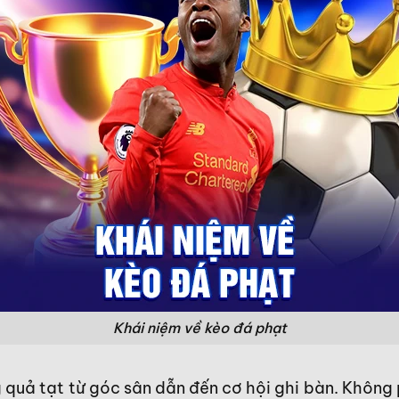
Khái niệm về kèo đá phạt
quả tạt từ góc sân dẫn đến cơ hội ghi bàn. Không 