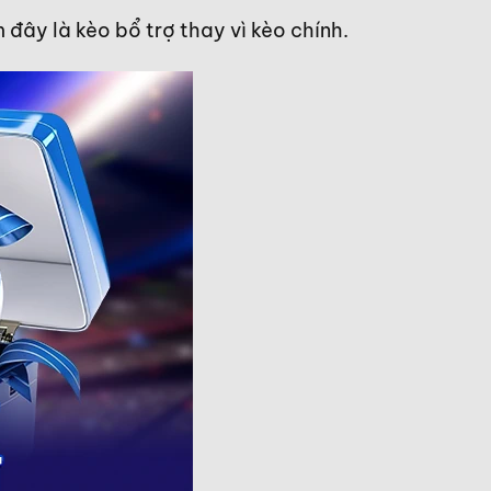
 đây là kèo bổ trợ thay vì kèo chính.