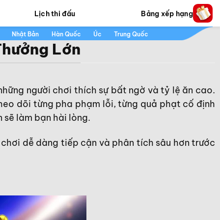
Lịch thi đấu
Bảng xếp hạng
Nhật Bản
Hàn Quốc
Úc
Trung Quốc
Thưởng Lớn
hững người chơi thích sự bất ngờ và tỷ lệ ăn cao.
heo dõi từng pha phạm lỗi, từng quả phạt cố định
 sẽ làm bạn hài lòng.
i chơi dễ dàng tiếp cận và phân tích sâu hơn trước