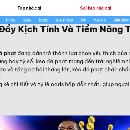
Top nhà cái
Soi kèo nhà cái
Pháp
Italia
Brazil
Argentina
Mỹ
Mexico
Việt Nam
 Đầy Kịch Tính Và Tiềm Năng 
á phạt
đang dần trở thành lựa chọn yêu thích của n
ng hay tỷ số, kèo đá phạt mang đến trải nghiệm t
c và tăng cơ hội thắng lớn, kèo đá phạt chắc chắn
g kê chi tiết và tỷ lệ odds hấp dẫn nhất, giúp ngườ