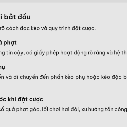
i bắt đầu
rõ cách đọc kèo và quy trình đặt cược.
á phạt
ng tin cậy, có giấy phép hoạt động rõ ràng và hệ 
hụ
 và di chuyển đến phần kèo phụ hoặc kèo đặc biệ
ước khi đặt cược
 số quả phạt góc, lối chơi hai đội, xu hướng tấn côn