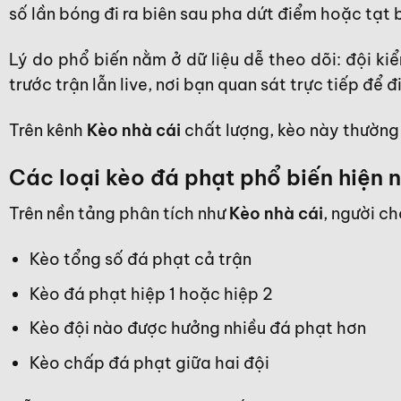
số lần bóng đi ra biên sau pha dứt điểm hoặc tạt
Lý do phổ biến nằm ở dữ liệu dễ theo dõi: đội k
trước trận lẫn live, nơi bạn quan sát trực tiếp để đ
Trên kênh
Kèo nhà cái
chất lượng, kèo này thường 
Các loại kèo đá phạt phổ biến hiện 
Trên nền tảng phân tích như
Kèo nhà cái
, người c
Kèo tổng số đá phạt cả trận
Kèo đá phạt hiệp 1 hoặc hiệp 2
Kèo đội nào được hưởng nhiều đá phạt hơn
Kèo chấp đá phạt giữa hai đội