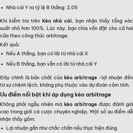
Nhà cái Y ra tỷ lệ B thắng: 2.05
Khi kiểm tra trên
Kèo nhà cái
, bạn nhận thấy tổng xác
suất nhỏ hơn 100%. Lúc này, bạn chia vốn đặt cho cả hai
cửa theo công thức arbitrage.
Kết quả:
Nếu A thắng, bạn có lãi từ nhà cái X
Nếu B thắng, bạn vẫn có lãi từ nhà cái Y
Đây chính là bản chất của
kèo arbitrage
-lợi nhuận đế
từ sự chênh lệch, không phụ thuộc vào dự đoán cảm tính.
Ưu điểm nổi bật khi áp dụng kèo arbitrage
Không phải ngẫu nhiên mà
kèo arbitrage
được đánh gi
cao trong giới cá cược chuyên nghiệp. Một số ưu điểm dễ
nhận thấy gồm:
Lợi nhuận gần như chắc chắn nếu thực hiện đúng