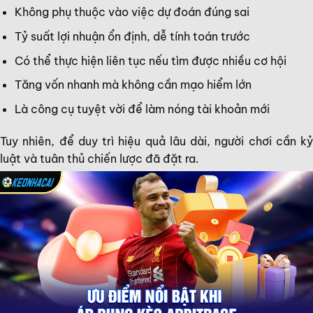
Không phụ thuộc vào việc dự đoán đúng sai
Tỷ suất lợi nhuận ổn định, dễ tính toán trước
Có thể thực hiện liên tục nếu tìm được nhiều cơ hội
Tăng vốn nhanh mà không cần mạo hiểm lớn
Là công cụ tuyệt vời để làm nóng tài khoản mới
Tuy nhiên, để duy trì hiệu quả lâu dài, người chơi cần kỷ
luật và tuân thủ chiến lược đã đặt ra.