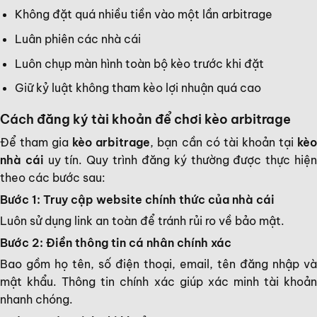
Không đặt quá nhiều tiền vào một lần arbitrage
Luân phiên các nhà cái
Luôn chụp màn hình toàn bộ kèo trước khi đặt
Giữ kỷ luật không tham kèo lợi nhuận quá cao
Cách đăng ký tài khoản để chơi kèo arbitrage
Để tham gia
kèo arbitrage
, bạn cần có tài khoản tại
kè
nhà cái
uy tín. Quy trình đăng ký thường được thực hiệ
theo các bước sau:
Bước 1: Truy cập website chính thức của nhà cái
Luôn sử dụng link an toàn để tránh rủi ro về bảo mật.
Bước 2: Điền thông tin cá nhân chính xác
Bao gồm họ tên, số điện thoại, email, tên đăng nhập và
mật khẩu. Thông tin chính xác giúp xác minh tài khoản
nhanh chóng.