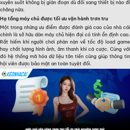
xuyên suốt không bị gián đoạn dù đổi sang thiết bị nào đi
chăng nữa.
Hạ tầng máy chủ được tối ưu vận hành trơn tru
Một trong những ưu điểm được đánh giá cao của nhà cái
chính là sở hữu dàn máy chủ hiện đại có tính ổn định cao.
Rất hiếm khi người chơi phàn nàn về tốc độ load game
hay chất lượng hình ảnh, âm thanh khi cá cược. Cùng với
đó hệ thống mã hóa dữ liệu tân tiến cũng giúp thông tin
hội viên được bảo mật an toàn tuyệt đối.