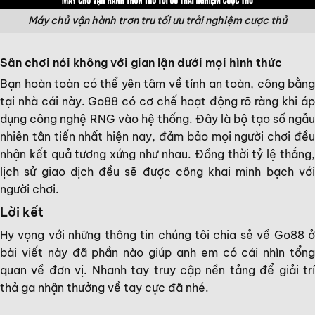
Máy chủ vận hành trơn tru tối ưu trải nghiệm cược thủ
Sân chơi nói không với gian lận dưới mọi hình thức
Bạn hoàn toàn có thể yên tâm về tính an toàn, công bằng
tại nhà cái này. Go88 có cơ chế hoạt động rõ ràng khi áp
dụng công nghệ RNG vào hệ thống. Đây là bộ tạo số ngẫu
nhiên tân tiến nhất hiện nay, đảm bảo mọi người chơi đều
nhận kết quả tương xứng như nhau. Đồng thời tỷ lệ thắng,
lịch sử giao dịch đều sẽ được công khai minh bạch với
người chơi.
Lời kết
Hy vọng với những thông tin chúng tôi chia sẻ về Go88 ở
bài viết này đã phần nào giúp anh em có cái nhìn tổng
quan về đơn vị. Nhanh tay truy cập nền tảng để giải trí
thả ga nhận thưởng về tay cực đã nhé.