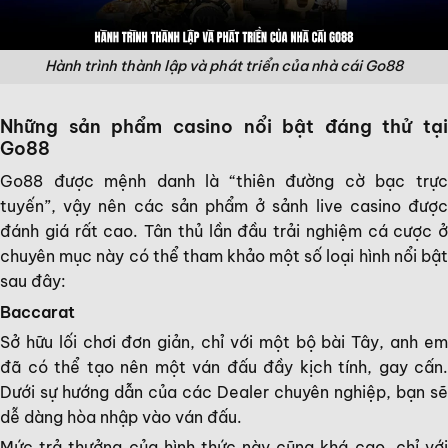
Hành trình thành lập và phát triển của nhà cái Go88
Những sản phẩm casino nổi bật đáng thử tại
Go88
Go88 được mệnh danh là “thiên đường cờ bạc trực
tuyến”, vậy nên các sản phẩm ở sảnh live casino được
đánh giá rất cao. Tân thủ lần đầu trải nghiệm cá cược ở
chuyên mục này có thể tham khảo một số loại hình nổi bật
sau đây:
Baccarat
Sở hữu lối chơi đơn giản, chỉ với một bộ bài Tây, anh em
đã có thể tạo nên một ván đấu đầy kịch tính, gay cấn.
Dưới sự hướng dẫn của các Dealer chuyên nghiệp, bạn sẽ
dễ dàng hòa nhập vào ván đấu.
Mức trả thưởng của hình thức này cũng khá cao, chỉ với