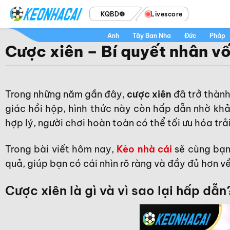
Bỏ
KQBD
Livescore
qua
nội
Anh
Tây Ban Nha
Đức
Pháp
Cược xiên – Bí quyết nhân v
dung
Trong những năm gần đây,
cược xiên
đã trở thành
giác hồi hộp, hình thức này còn hấp dẫn nhờ khả 
hợp lý, người chơi hoàn toàn có thể tối ưu hóa t
Trong bài viết hôm nay,
Kèo nhà cái
sẽ cùng bạn 
quả, giúp bạn có cái nhìn rõ ràng và đầy đủ hơn về
Cược xiên là gì và vì sao lại hấp dẫn