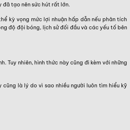
đã tạo nên sức hút rất lớn.
 thể kỳ vọng mức lợi nhuận hấp dẫn nếu phân tích
g độ đội bóng, lịch sử đối đầu và các yếu tố bên
ính. Tuy nhiên, hình thức này cũng đi kèm với những
cũng là lý do vì sao nhiều người luôn tìm hiểu kỹ