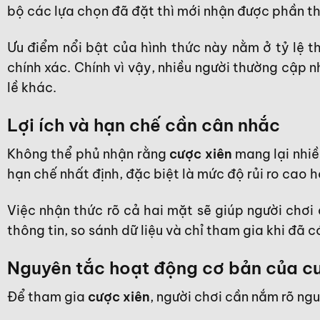
bộ các lựa chọn đã đặt thì mới nhận được phần th
Ưu điểm nổi bật của hình thức này nằm ở tỷ lệ t
chính xác. Chính vì vậy, nhiều người thường cập n
lề khác.
Lợi ích và hạn chế cần cân nhắc
Không thể phủ nhận rằng
cược xiên
mang lại nhiều
hạn chế nhất định, đặc biệt là mức độ rủi ro cao h
Việc nhận thức rõ cả hai mặt sẽ giúp người chơi 
thông tin, so sánh dữ liệu và chỉ tham gia khi đã c
Nguyên tắc hoạt động cơ bản của c
Để tham gia
cược xiên
, người chơi cần nắm rõ ngu