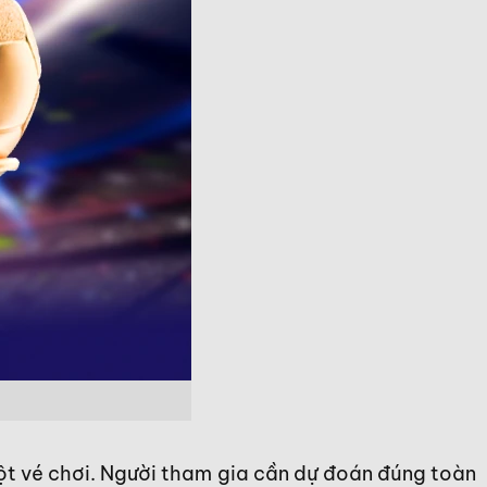
một vé chơi. Người tham gia cần dự đoán đúng toàn