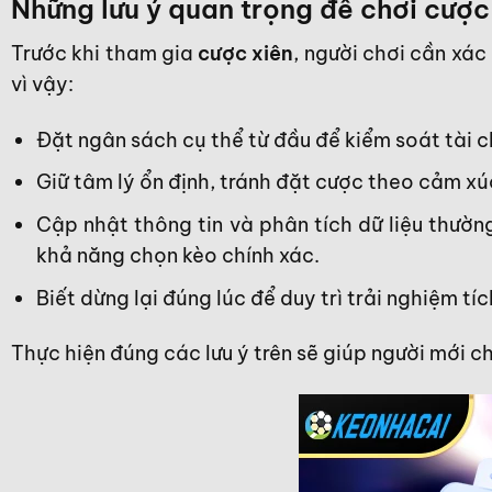
Những lưu ý quan trọng để chơi cược
Trước khi tham gia
cược xiên
, người chơi cần xác
vì vậy:
Đặt ngân sách cụ thể từ đầu để kiểm soát tài c
Giữ tâm lý ổn định, tránh đặt cược theo cảm xúc
Cập nhật thông tin và phân tích dữ liệu thườn
khả năng chọn kèo chính xác.
Biết dừng lại đúng lúc để duy trì trải nghiệm tí
Thực hiện đúng các lưu ý trên sẽ giúp người mới c