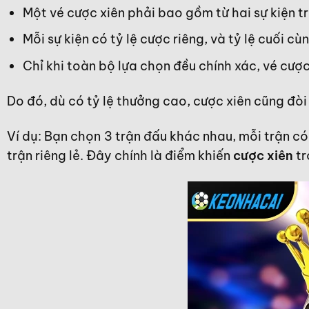
Một vé cược xiên phải bao gồm từ hai sự kiện tr
Mỗi sự kiện có tỷ lệ cược riêng, và tỷ lệ cuối c
Chỉ khi toàn bộ lựa chọn đều chính xác, vé cược
Do đó, dù có tỷ lệ thưởng cao, cược xiên cũng đòi 
Ví dụ: Bạn chọn 3 trận đấu khác nhau, mỗi trận có tỷ
trận riêng lẻ. Đây chính là điểm khiến
cược xiên
tr