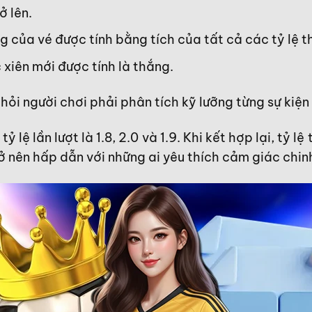
ở lên.
ùng của vé được tính bằng tích của tất cả các tỷ lệ 
 xiên mới được tính là thắng.
hỏi người chơi phải phân tích kỹ lưỡng từng sự kiện 
 lệ lần lượt là 1.8, 2.0 và 1.9. Khi kết hợp lại, tỷ 
ở nên hấp dẫn với những ai yêu thích cảm giác chin