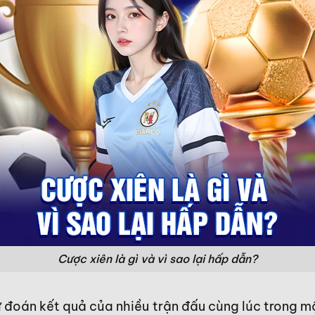
Cược xiên là gì và vì sao lại hấp dẫn?
ự đoán kết quả của nhiều trận đấu cùng lúc trong 