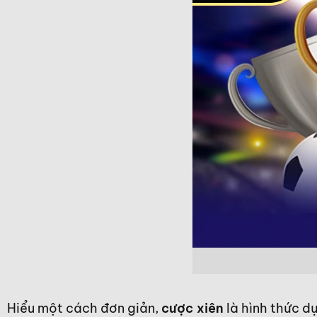
Hiểu một cách đơn giản,
cược xiên
là hình thức d