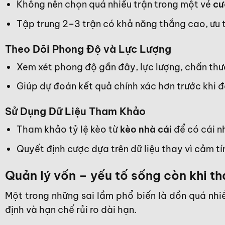
Không nên chọn quá nhiều trận trong một vé
cư
Tập trung 2–3 trận có khả năng thắng cao, ưu 
Theo Dõi Phong Độ và Lực Lượng
Xem xét phong độ gần đây, lực lượng, chấn thươ
Giúp dự đoán kết quả chính xác hơn trước khi đ
Sử Dụng Dữ Liệu Tham Khảo
Tham khảo tỷ lệ kèo từ
kèo nhà cái
để có cái n
Quyết định cược dựa trên dữ liệu thay vì cảm tí
Quản lý vốn – yếu tố sống còn khi t
Một trong những sai lầm phổ biến là dồn quá nhi
định và hạn chế rủi ro dài hạn.