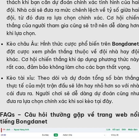
thách khi bạn cần dự đoán chính xác tình hình của hai
đội. Nhà cái sẽ đưa ra mức chênh lệch về tỷ số giữa hai
đội, từ đó đưa ra lựa chọn chính xác. Cơ hội chiến
thắng của người tham gia cũng sẽ trở nên dễ dàng hơn
khi lựa chọn.
Kèo châu Âu: HÌnh thức cược phổ biến trên
Bongdanet
đặt cược xem phần thắng thuộc về đội nhà hay đội
khác. Cơ hội chiến thắng khi áp dụng phương thức này
rất cao, đảm bảo không làm cho các bạn thất vọng.
Kèo tài xỉu: Theo dõi và dự đoán tổng số bàn thắng
thực tế của một trận đấu sẽ lớn hay nhỏ hơn so với nhà
cái đưa ra. Người chơi sẽ dễ dàng dự đoán cũng như
đưa ra lựa chọn chính xác khi soi kèo tại đây.
FAQs – Câu hỏi thường gặp về trang web nổi
tiếng Bongdanet