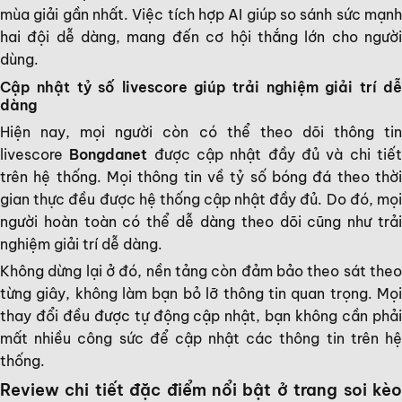
mùa giải gần nhất. Việc tích hợp AI giúp so sánh sức mạnh
hai đội dễ dàng, mang đến cơ hội thắng lớn cho người
dùng.
Cập nhật tỷ số livescore giúp trải nghiệm giải trí dễ
dàng
Hiện nay, mọi người còn có thể theo dõi thông tin
livescore
Bongdanet
được cập nhật đầy đủ và chi tiế
trên hệ thống. Mọi thông tin về tỷ số bóng đá theo thời
gian thực đều được hệ thống cập nhật đầy đủ. Do đó, mọi
người hoàn toàn có thể dễ dàng theo dõi cũng như trải
nghiệm giải trí dễ dàng.
Không dừng lại ở đó, nền tảng còn đảm bảo theo sát theo
từng giây, không làm bạn bỏ lỡ thông tin quan trọng. Mọi
thay đổi đều được tự động cập nhật, bạn không cần phải
mất nhiều công sức để cập nhật các thông tin trên hệ
thống.
Review chi tiết đặc điểm nổi bật ở trang soi kèo