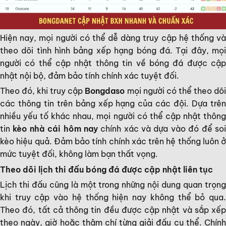
Hiện nay, mọi người có thể dễ dàng truy cập hệ thống và
theo dõi tình hình bảng xếp hạng bóng đá. Tại đây, mọi
người có thể cập nhật thông tin về bóng đá được cập
nhật nội bộ, đảm bảo tính chính xác tuyệt đối.
Theo đó, khi truy cập
Bongdaso
mọi người có thể theo dõ
các thông tin trên bảng xếp hạng của các đội. Dựa trên
nhiều yếu tố khác nhau, mọi người có thể cập nhật thông
tin
kèo nhà cái hôm nay
chính xác và dựa vào đó để so
kèo hiệu quả. Đảm bảo tính chính xác trên hệ thống luôn ở
mức tuyệt đối, không làm bạn thất vọng.
Theo dõi lịch thi đấu bóng đá được cập nhật liên tục
Lịch thi đấu cũng là một trong những nội dung quan trọng
khi truy cập vào hệ thống hiện nay không thể bỏ qua.
Theo đó, tất cả thông tin đều được cập nhật và sắp xếp
theo ngày, giờ hoặc thậm chí từng giải đấu cụ thể. Chính