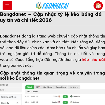
Bỏ
qua
Bongdanet – Cập nhật tỷ lệ kèo bóng đá
nội
uy tín và chi tiết 2026
dung
Bongdanet
đang là trang web chuyên cập nhật thông ti
thể thao đầy đủ, chính xác và chi tiết. Nền tảng nổi tiếng
với các dữ liệu chính xác, đảm bảo tiêu chuẩn và giúp bạn
trải nghiệm giải trí dễ dàng. Thông tin chi tiết về trang
web sẽ được tổng hợp đến người tham gia
kèo nhà cá
trong bài viết này.
Cập nhật thông tin quan trọng về chuyên trang
soi kèo Bongdanet