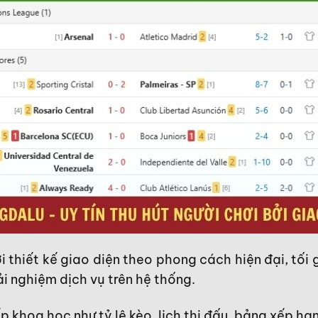
i thiết kế giao diện theo phong cách hiện đại, tối 
ải nghiệm dịch vụ trên hệ thống.
 khoa học như tỷ lệ kèo, lịch thi đấu, bảng xếp hạ