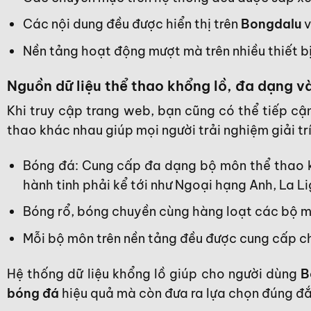
Các nội dung đều được hiển thị trên
Bongdalu
v
Nền tảng hoạt động mượt mà trên nhiều thiết b
Nguồn dữ liệu thể thao khổng lồ, đa dạng v
Khi truy cập trang web, bạn cũng có thể tiếp cận
thao khác nhau giúp mọi người trải nghiệm giải tr
Bóng đá: Cung cấp đa dạng bộ môn thể thao 
hành tinh phải kể tới như Ngoại hạng Anh, La L
Bóng rổ, bóng chuyền cùng hàng loạt các bộ mô
Mỗi bộ môn trên nền tảng đều được cung cấp chu
Hệ thống dữ liệu khổng lồ giúp cho người dùng
B
bóng đá
hiệu quả mà còn đưa ra lựa chọn đúng đắ