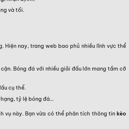
ng và tối.
g. Hiện nay, trang web bao phủ nhiều lĩnh vực thể
 cận. Bóng đá với nhiều giải đấu lớn mang tầm cỡ
ấu cụ thể.
 hạng, tỷ lệ bóng đá…
ch vụ này. Bạn vừa có thể phân tích thông tin
kèo