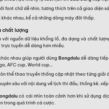
ới font chữ dễ nhìn, tương thích trên cả giao diện sá
ị khác nhau, kể cả những dòng máy đời thấp.
à chất lượng
 với nguồn dữ liệu khổng lồ, đa dạng và chất lượn
í trực tuyến dễ dàng hơn nhiều.
khác nhau giúp người dùng
Bongdalu
dễ dàng tiếp
iga, AFC cup, World cup…
n thể thao truyền thống cập nhật theo từng giải đ
yên sâu với nội dung về lịch thi đấu, thống kê, xếp
ongdalu
có cái nhìn toàn cảnh hơn khi sử dụng dị
n trong quá trình cá cược.