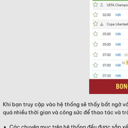
Khi bạn truy cập vào hệ thống sẽ thấy bất ngờ vớ
quá nhiều thời gian và công sức để thao tác và tr
Các chuyên mục trên hệ thống đều được sắp xếp