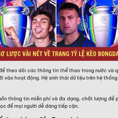
để theo dõi các thông tin thể thao trong nước và 
i vào hoạt động. Hệ sinh thái dữ liệu trên hệ thống
ồn thông tin miễn phí và đa dạng, chất lượng để
ọc để mọi người dễ dàng tiếp cận.