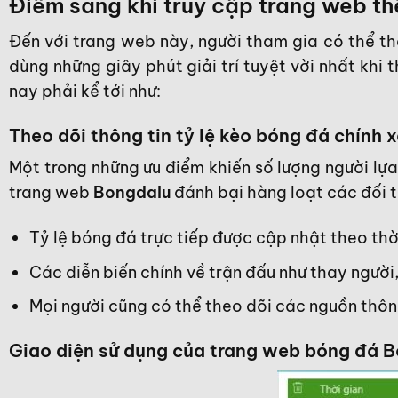
Điểm sáng khi truy cập trang web t
Đến với trang web này, người tham gia có thể th
dùng những giây phút giải trí tuyệt vời nhất khi
nay phải kể tới như:
Theo dõi thông tin tỷ lệ kèo bóng đá chính 
Một trong những ưu điểm khiến số lượng người lựa
trang web
Bongdalu
đánh bại hàng loạt các đối 
Tỷ lệ bóng đá trực tiếp được cập nhật theo thờ
Các diễn biến chính về trận đấu như thay người
Mọi người cũng có thể theo dõi các nguồn thông
Giao diện sử dụng của trang web bóng đá 