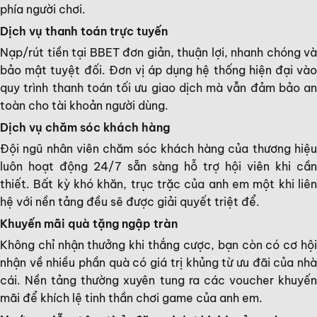
phía người chơi.
Dịch vụ thanh toán trực tuyến
Nạp/rút tiền tại BBET đơn giản, thuận lợi, nhanh chóng và
bảo mật tuyệt đối. Đơn vị áp dụng hệ thống hiện đại vào
quy trình thanh toán tối ưu giao dịch mà vẫn đảm bảo an
toàn cho tài khoản người dùng.
Dịch vụ chăm sóc khách hàng
Đội ngũ nhân viên chăm sóc khách hàng của thương hiệu
luôn hoạt động 24/7 sẵn sàng hỗ trợ hội viên khi cần
thiết. Bất kỳ khó khăn, trục trặc của anh em một khi liên
hệ với nền tảng đều sẽ được giải quyết triệt để.
Khuyến mãi quà tặng ngập tràn
Không chỉ nhận thưởng khi thắng cược, bạn còn có cơ hội
nhận về nhiều phần quà có giá trị khủng từ ưu đãi của nhà
cái. Nền tảng thường xuyên tung ra các voucher khuyến
mãi để khích lệ tinh thần chơi game của anh em.