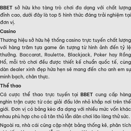
BBET
sở hữu kho tàng trò chơi đa dạng với chất lượng
đỉnh cao, dưới đây là top 5 hình thức đáng trải nghiệm tại
đơn vị.
Casino
Thương hiệu sở hữu hệ thống casino trực tuyến chất lượng
với hàng trăm tựa game ấn tượng từ hình ảnh đến tỷ lệ
thưởng. Baccarat, Roulette, Blackjack, Poker hay Rồng
Hổ, mỗi trò chơi đều được thiết kế chuẩn quốc tế, cùng
dàn dealer xinh đẹp hứa hẹn sẽ mang đến cho anh em sự
minh bạch, chân thực.
Thể thao
Cá cược thể thao trực tuyến tại
BBET
cung cấp hàn
nghìn trận cược từ các giải đấu lớn nhỏ khắp nơi trên thế
giới. Đơn vị có bảng kèo đa dạng với nhiều mức vốn khác
nhau phù hợp cho cả tân thủ lẫn dân chơi lão làng thử sức.
Ngoài ra, nhà cái cũng cập nhật bảng thống kê, phân tích