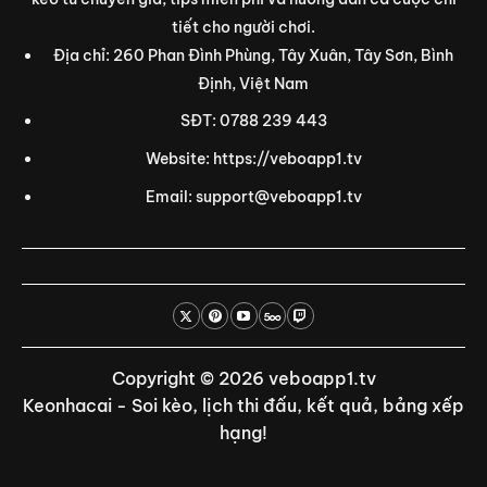
tiết cho người chơi.
Địa chỉ: 260 Phan Đình Phùng, Tây Xuân, Tây Sơn, Bình
Định, Việt Nam
SĐT: 0788 239 443
Website: https://veboapp1.tv
Email:
support@veboapp1.tv
Copyright © 2026 veboapp1.tv
Keonhacai - Soi kèo, lịch thi đấu, kết quả, bảng xếp
hạng!