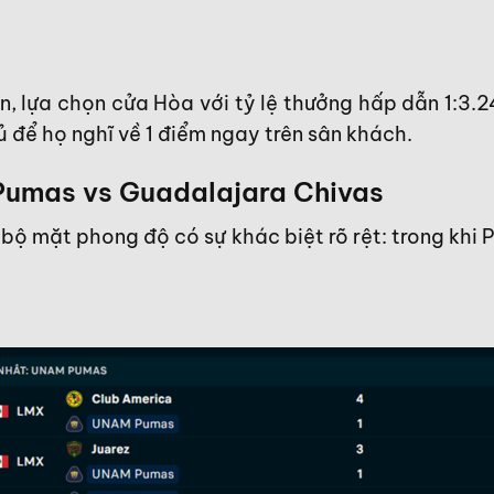
n, lựa chọn cửa Hòa với tỷ lệ thưởng hấp dẫn 1:3.24
ủ để họ nghĩ về 1 điểm ngay trên sân khách.
Pumas vs Guadalajara Chivas
bộ mặt phong độ có sự khác biệt rõ rệt: trong khi Pu