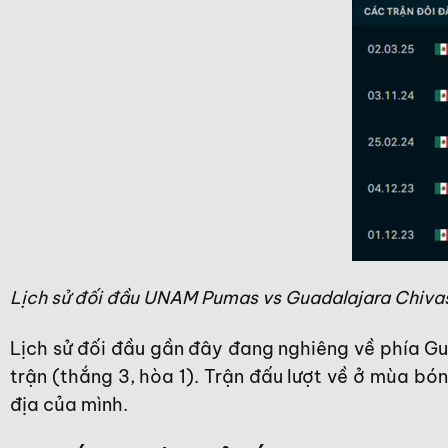
Lịch sử đối đầu UNAM Pumas vs Guadalajara 
Lịch sử đối đầu gần đây đang nghiêng về phía Gu
trận (thắng 3, hòa 1). Trận đấu lượt về ở mùa b
địa của mình.