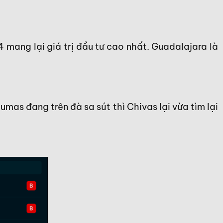
 mang lại giá trị đầu tư cao nhất. Guadalajara là
mas đang trên đà sa sút thì Chivas lại vừa tìm lại