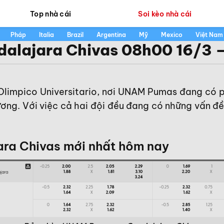
Top nhà cái
Soi kèo nhà cái
Pháp
Italia
Brazil
Argentina
Mỹ
Mexico
Việt Nam
dalajara Chivas 08h00 16/3
n Olimpico Universitario, nơi UNAM Pumas đang có
ơng. Với việc cả hai đội đều đang có những vấn đề 
ra Chivas mới nhất hôm nay