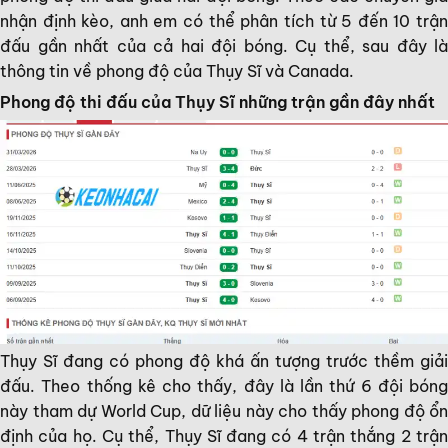
nhận định kèo, anh em có thể phân tích từ 5 đến 10 trận
đấu gần nhất của cả hai đội bóng. Cụ thể, sau đây là
thông tin về phong độ của Thụy Sĩ và Canada.
Phong độ thi đấu của Thụy Sĩ những trận gần đây nhất
Thụy Sĩ đang có phong độ khá ấn tượng trước thềm giải
đấu. Theo thống kê cho thấy, đây là lần thứ 6 đội bóng
này tham dự World Cup, dữ liệu này cho thấy phong độ ổn
định của họ. Cụ thể, Thụy Sĩ đang có 4 trận thắng 2 trận