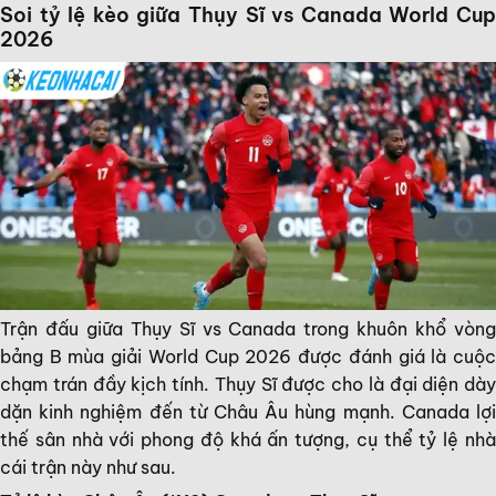
Soi tỷ lệ kèo giữa Thụy Sĩ vs Canada World Cup
2026
Trận đấu giữa Thụy Sĩ vs Canada trong khuôn khổ vòng
bảng B mùa giải World Cup 2026 được đánh giá là cuộc
chạm trán đầy kịch tính. Thụy Sĩ được cho là đại diện dày
dặn kinh nghiệm đến từ Châu Âu hùng mạnh. Canada lợi
thế sân nhà với phong độ khá ấn tượng, cụ thể tỷ lệ nhà
cái trận này như sau.