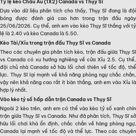
Tỷ lệ kèo Châu Âu (1X2) Canada vs Thụy Sĩ
Dựa vào dữ liệu phân tích cho thấy, Thụy Sĩ đang là đội
bóng được đánh giá cao hơn trong trận đấu ngày
25/06/2026. Cụ thể, anh em vào kèo Thụy Sĩ thắng với tỷ
lệ là 2.40 và kèo Canada là 5.50.
Kèo Tài/Xỉu trong trận đấu Thụy Sĩ vs Canada
Theo các chuyên gia phân tích kèo, trận đấu giữa Thụy Sĩ
vs Canada có xu hướng nghiêng về cửa Xỉu 2.5. Cụ thể,
đội chủ nhà Canada sở hữu lối chơi thiên về tốc độ, thể
lực. Thụy Sĩ lại mạnh về khả năng phòng ngự chắc chắn,
vậy nên khả năng cao rất ít bàn thắng, anh em vào Xỉu là
hợp lý nhất.
Vào kèo tỷ số hấp dẫn trận Canada vs Thụy Sĩ
Ngoài 2 kèo trên, anh em có thể vào kèo tỷ số xanh chín
trận giữa Thụy Sĩ vs Canada. Như đã phân tích, Thụy Sĩ sở
hữu lối chơi khá ổn định, chắc chắn về hàng phòng ngự,
Canada lại mạnh về tốc độ và thể lực. Theo các chuyên