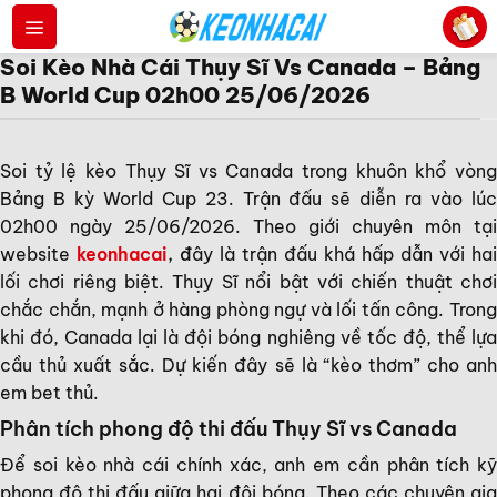
Bỏ
qua
Soi Kèo Nhà Cái Thụy Sĩ Vs Canada – Bảng
nội
B World Cup 02h00 25/06/2026
dung
Soi tỷ lệ kèo Thụy Sĩ vs Canada trong khuôn khổ vòng
Bảng B kỳ World Cup 23. Trận đấu sẽ diễn ra vào lúc
02h00 ngày 25/06/2026
. Theo giới chuyên môn tại
website
keonhacai
, đ
ây là trận đấu khá hấp dẫn với hai
lối chơi riêng biệt. Thụy Sĩ nổi bật với chiến thuật chơi
chắc chắn, mạnh ở hàng phòng ngự và lối tấn công. Trong
khi đó, Canada lại là đội bóng nghiêng về tốc độ, thể lựa
cầu thủ xuất sắc. Dự kiến đây sẽ là “kèo thơm” cho anh
em bet thủ.
Phân tích phong độ thi đấu Thụy Sĩ vs Canada
Để soi kèo nhà cái chính xác, anh em cần phân tích kỹ
phong độ thi đấu giữa hai đội bóng. Theo các chuyên gia