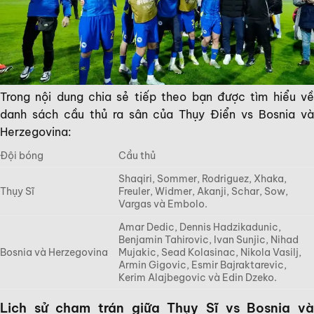
Trong nội dung chia sẻ tiếp theo bạn được tìm hiểu về
danh sách cầu thủ ra sân của Thụy Điển vs Bosnia và
Herzegovina:
Đội bóng
Cầu thủ
Shaqiri, Sommer, Rodriguez, Xhaka,
Thụy Sĩ
Freuler, Widmer, Akanji, Schar, Sow,
Vargas và Embolo.
Amar Dedic, Dennis Hadzikadunic,
Benjamin Tahirovic, Ivan Sunjic, Nihad
Bosnia và Herzegovina
Mujakic, Sead Kolasinac, Nikola Vasilj,
Armin Gigovic, Esmir Bajraktarevic,
Kerim Alajbegovic và Edin Dzeko.
Lịch sử chạm trán giữa Thụy Sĩ vs Bosnia và