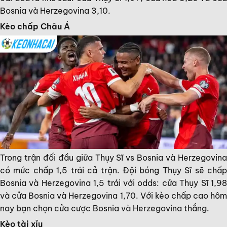
Bosnia và Herzegovina 3,10.
Kèo chấp Châu Á
Trong trận đối đầu giữa Thụy Sĩ vs Bosnia và Herzegovina
có mức chấp 1,5 trái cả trận. Đội bóng Thụy Sĩ sẽ chấp
Bosnia và Herzegovina 1,5 trái với odds: cửa Thụy Sĩ 1,98
và cửa Bosnia và Herzegovina 1,70. Với kèo chấp cao hôm
nay bạn chọn cửa cược Bosnia và Herzegovina thắng.
Kèo tài xỉu