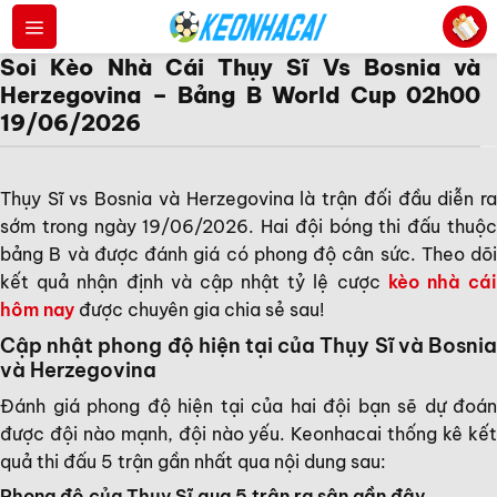
Bỏ
qua
Soi Kèo Nhà Cái Thụy Sĩ Vs Bosnia và
nội
Herzegovina – Bảng B World Cup 02h00
dung
19/06/2026
Thụy Sĩ vs Bosnia và Herzegovina là trận đối đầu diễn ra
sớm trong ngày 19/06/2026. Hai đội bóng thi đấu thuộc
bảng B và được đánh giá có phong độ cân sức. Theo dõi
kết quả nhận định và cập nhật tỷ lệ cược
kèo nhà cá
hôm nay
được chuyên gia
chia sẻ sau!
Cập nhật phong độ hiện tại của Thụy Sĩ và Bosnia
và Herzegovina
Đánh giá phong độ hiện tại của hai đội bạn sẽ dự đoán
được đội nào mạnh, đội nào yếu. Keonhacai thống kê kết
quả thi đấu 5 trận gần nhất qua nội dung sau:
Phong độ của Thụy Sĩ qua 5 trận ra sân gần đây