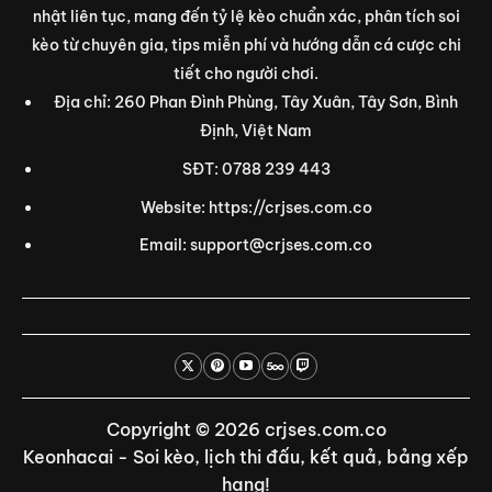
nhật liên tục, mang đến tỷ lệ kèo chuẩn xác, phân tích soi
kèo từ chuyên gia, tips miễn phí và hướng dẫn cá cược chi
tiết cho người chơi.
Địa chỉ: 260 Phan Đình Phùng, Tây Xuân, Tây Sơn, Bình
Định, Việt Nam
SĐT: 0788 239 443
Website: https://crjses.com.co
Email:
support@crjses.com.co
Copyright © 2026 crjses.com.co
Keonhacai - Soi kèo, lịch thi đấu, kết quả, bảng xếp
hạng!