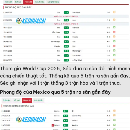
Tham gia World Cup 2026, Séc đưa ra sân đội hình mạnh
cùng chiến thuật tốt. Thống kê qua 5 trận ra sân gần đây,
Séc ghi nhận với 1 trận thắng 3 trận hòa và 1 trận thua.
Phong độ của Mexico qua 5 trận ra sân gần đây