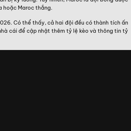
òa hoặc Maroc thắng.
26. Có thể thấy, cả hai đội đều có thành tích ấn
nhà cái
để cập nhật thêm tỷ lệ kèo và thông tin tỷ