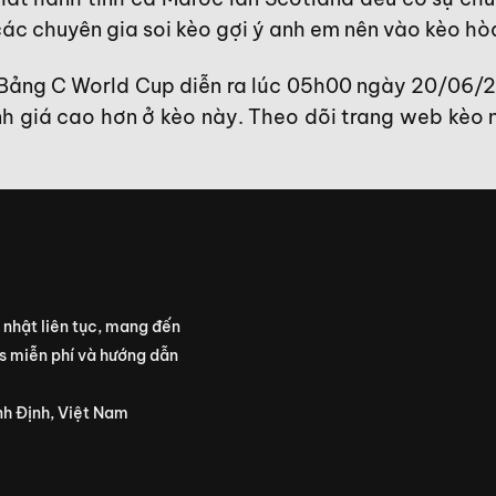
các chuyên gia soi kèo gợi ý anh em nên vào kèo h
 Bảng C World Cup diễn ra lúc 05h00 ngày 20/06/20
nh giá cao hơn ở kèo này. Theo dõi trang web kèo 
 nhật liên tục, mang đến
ps miễn phí và hướng dẫn
nh Định, Việt Nam