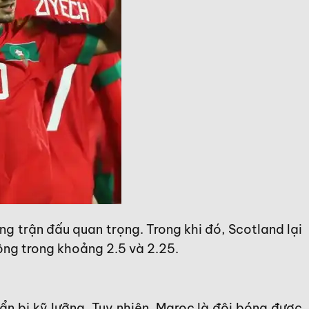
g trận đấu quan trọng. Trong khi đó, Scotland lại
ộng trong khoảng 2.5 và 2.25.
ẩn bị kỹ lưỡng. Tuy nhiên, Maroc là đội bóng được