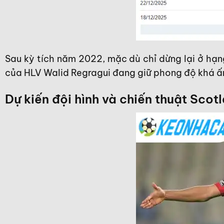
Sau kỳ tích năm 2022, mặc dù chỉ dừng lại ở hạn
của HLV Walid Regragui đang giữ phong độ khá ấn 
Dự kiến đội hình và chiến thuật Scot