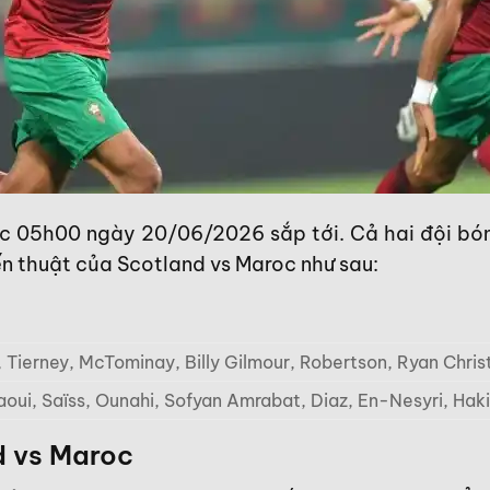
c 05h00 ngày 20/06/2026 sắp tới. Cả hai đội bón
iến thuật của Scotland vs Maroc như sau:
 Tierney, McTominay, Billy Gilmour, Robertson, Ryan Chri
oui, Saïss, Ounahi, Sofyan Amrabat, Diaz, En-Nesyri, Hak
nd vs Maroc