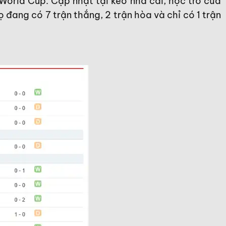
 World Cup. Cập nhật tại kèo nhà cái, học trò của
 đang có 7 trận thắng, 2 trận hòa và chỉ có 1 trận