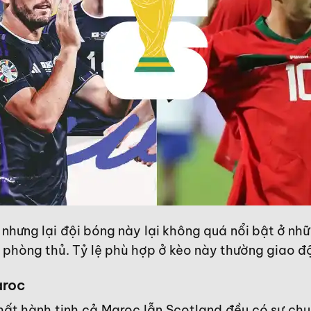
nhưng lại đội bóng này lại không quá nổi bật ở nhữn
n phòng thủ. Tỷ lệ phù hợp ở kèo này thường giao đ
aroc
 nhất hành tinh cả Maroc lẫn Scotland đều có sự chu