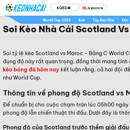
Bỏ
KQBD
Livescore
qua
nội
World Cup 2026
Anh
Tây Ban Nha
Đức
Soi Kèo Nhà Cái Scotland 
dung
Soi tỷ lệ kèo Scotland vs Maroc – Bảng C World 
đụng độ này rất quan trọng, đồng thời mang tính 
kèo bóng đá hôm nay
kết luận rằng, cả hai đội 
như World Cup.
Thông tin về phong độ Scotland vs 
Để chuẩn bị cho cuộc chạm trán lúc 05h00 ngày 
phong độ lẫn chiến thuật thi đấu. Dưới đây là thô
Phong độ của Scotland trước thềm giải đấu