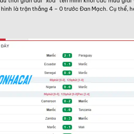
 sau thời gian dài “xóa” tên mình khỏi các mùa giải
ình là trận thắng 4 – 0 trước Đan Mạch. Cụ thể, họ