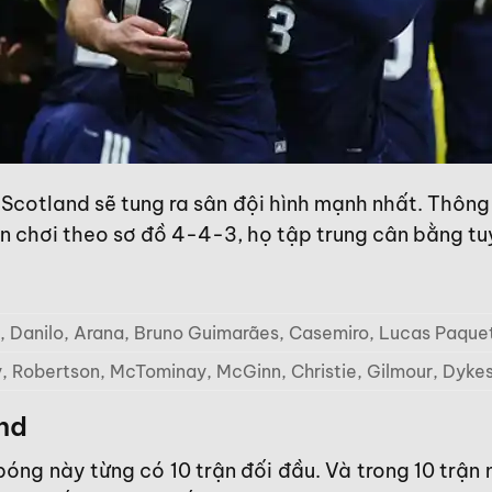
n Scotland sẽ tung ra sân đội hình mạnh nhất. Thôn
vẫn chơi theo sơ đồ 4-4-3, họ tập trung cân bằng tu
, Danilo, Arana, Bruno Guimarães, Casemiro, Lucas Paquetá
y, Robertson, McTominay, McGinn, Christie, Gilmour, Dykes
and
bóng này từng có 10 trận đối đầu. Và trong 10 trận