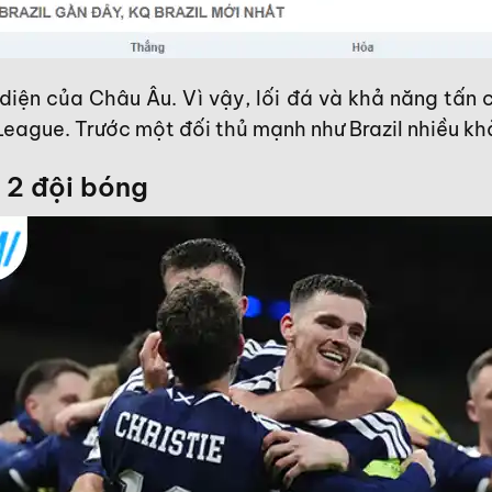
diện của Châu Âu. Vì vậy, lối đá và khả năng tấn 
 League. Trước một đối thủ mạnh như Brazil nhiều k
t 2 đội bóng