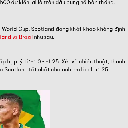
h00 dự kiến lại là trận đấu bùng nổ bàn thắng.
ịch World Cup. Scotland đang khát khao khẳng định
land vs Brazil
như sau.
ấp hợp lý từ -1.0 ~ -1.25. Xét về chiến thuật, thành
o Scotland tốt nhất cho anh em là +1, +1.25.