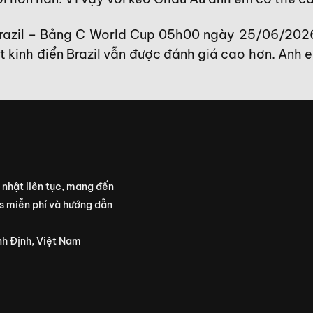
 Brazil – Bảng C World Cup 05h00 ngày 25/06/2026.
t kinh điển Brazil vẫn được đánh giá cao hơn. Anh e
 nhật liên tục, mang đến
ps miễn phí và hướng dẫn
nh Định, Việt Nam