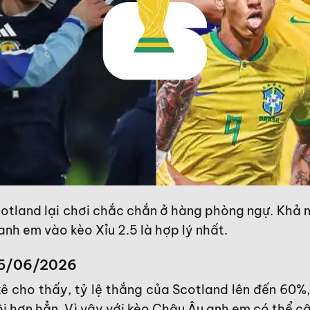
Scotland lại chơi chắc chắn ở hàng phòng ngự. Khả 
anh em vào kèo Xỉu 2.5 là hợp lý nhất.
 25/06/2026
ê cho thấy, tỷ lệ thắng của Scotland lên đến 60%,
rội hơn hẳn. Vì vậy với kèo Châu Âu anh em có thể c