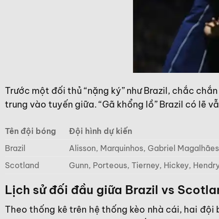
Trước một đối thủ “nặng ký” như Brazil, chắc chắ
trung vào tuyến giữa. “Gã khổng lồ” Brazil có lẽ 
Tên đội bóng
Đội hình dự kiến
Brazil
Alisson, Marquinhos, Gabriel Magalhães
Scotland
Gunn, Porteous, Tierney, Hickey, Hendr
Lịch sử đối đầu giữa Brazil vs Scotl
Theo thống kê trên hệ thống kèo nhà cái, hai đội 