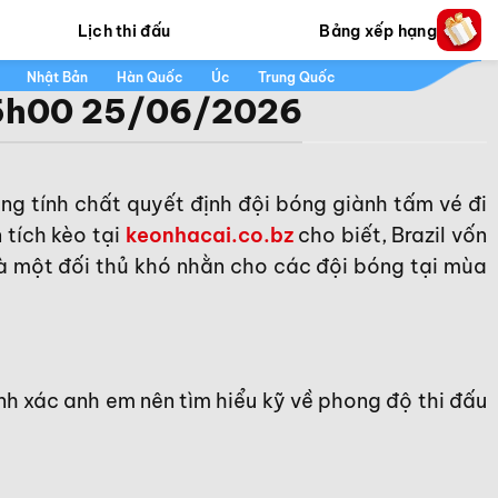
Lịch thi đấu
Bảng xếp hạng
Nhật Bản
Hàn Quốc
Úc
Trung Quốc
 05h00 25/06/2026
g tính chất quyết định đội bóng giành tấm vé đi
 tích kèo tại
keonhacai.co.bz
cho biết, Brazil vốn
là một đối thủ khó nhằn cho các đội bóng tại mùa
ính xác anh em nên tìm hiểu kỹ về phong độ thi đấu