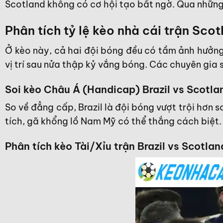
Scotland không có cơ hội tạo bất ngờ. Qua những c
Phân tích tỷ lệ kèo nhà cái trận Scot
Ở kèo này, cả hai đội bóng đều có tầm ảnh hưởng 
vị trí sau nửa thập kỷ vắng bóng. Các chuyên gia 
Soi kèo Châu Á (Handicap) Brazil vs Scotla
So về đẳng cấp, Brazil là đội bóng vượt trội hơn so
tích, gã khổng lồ Nam Mỹ có thể thắng cách biệt. 
Phân tích kèo Tài/Xỉu trận Brazil vs Scotlan