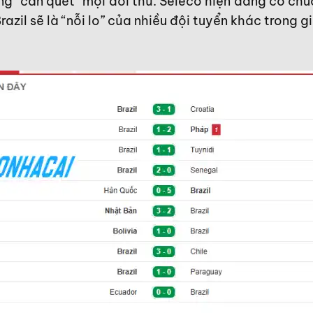
g “càn quét” mọi đối thủ. Seleco hiện đang có chuỗi 
azil sẽ là “nỗi lo” của nhiều đội tuyển khác trong gi