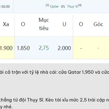
i cả trận với tỷ lệ nhà cái: cửa Qatar 1,950 và cửa
ắng từ đội Thụy Sĩ. Kèo tài xỉu mức 2,5 trái cập n
y nhé.