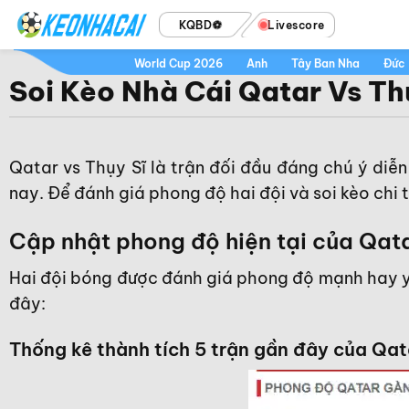
Bỏ
KQBD
Livescore
qua
nội
World Cup 2026
Anh
Tây Ban Nha
Đức
Soi Kèo Nhà Cái Qatar Vs T
dung
Qatar vs Thụy Sĩ là trận đối đầu đáng chú ý di
nay. Để đánh giá phong độ hai đội và soi kèo chi t
Cập nhật phong độ hiện tại của Qata
Hai đội bóng được đánh giá phong độ mạnh hay yế
đây:
Thống kê thành tích 5 trận gần đây của Qat