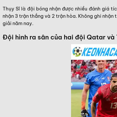
Thụy Sĩ là đội bóng nhận được nhiều đánh giá tíc
nhận 3 trận thắng và 2 trận hòa. Không ghi nhận 
giải năm nay.
Đội hình ra sân của hai đội Qatar và