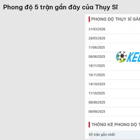
Phong độ 5 trận gần đây của Thụy Sĩ