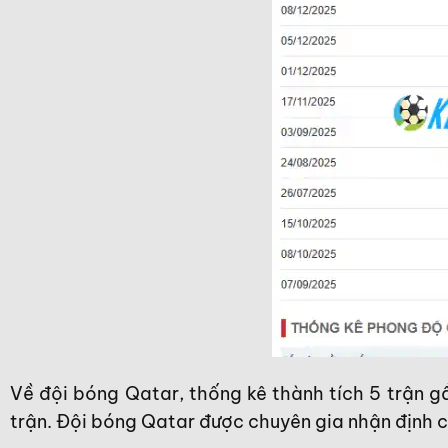
Về đội bóng Qatar, thống kê thành tích 5 trận g
trận. Đội bóng Qatar được chuyên gia nhận định 