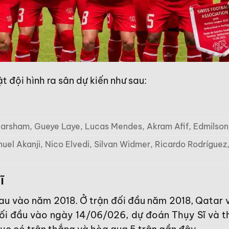
 đội hình ra sân dự kiến như sau:
rsham, Gueye Laye, Lucas Mendes, Akram Afif, Edmilson 
uel Akanji, Nico Elvedi, Silvan Widmer, Ricardo Rodrígue
ĩ
hau vào năm 2018. Ở trận đối đầu năm 2018, Qatar và
ối đầu vào ngày 14/06/026, dự đoán Thụy Sĩ và t