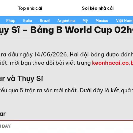
Top nhà cái
Soi kèo nhà cái
Pháp
Italia
Brazil
Argentina
Mỹ
Mexico
Việt Nam
hụy Sĩ – Bảng B World Cup 0
ễn ra đầu ngày 14/06/2026. Hai đội bóng được đánh
iết, mời bạn theo dõi bài viết
trang
keonhacai.co.
r và Thụy Sĩ
u qua 5 trận ra sân mới nhất. Dưới đây là kết quả 
ar