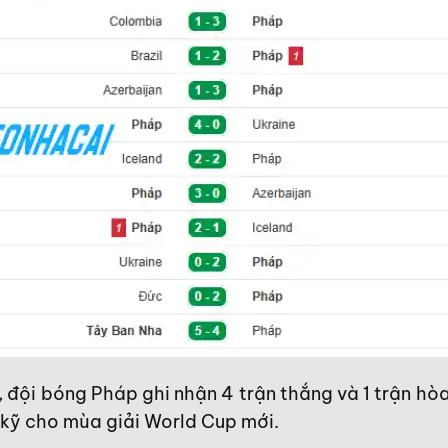
 đội bóng Pháp ghi nhận 4 trận thắng và 1 trận hòa
 kỹ cho mùa giải World Cup mới.