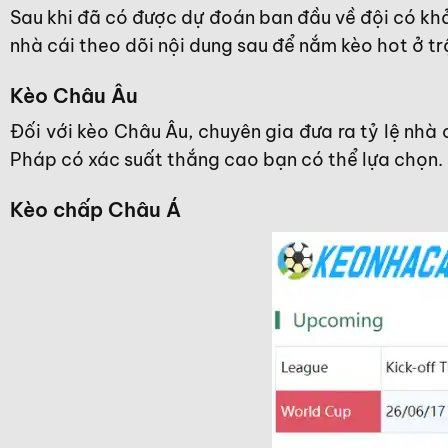
Sau khi đã có được dự đoán ban đầu về đội có kh
nhà cái theo dõi nội dung sau để nắm kèo hot ở tr
Kèo Châu Âu
Đối với kèo Châu Âu, chuyên gia đưa ra tỷ lệ nhà
Pháp có xác suất thắng cao bạn có thể lựa chọn.
Kèo chấp Châu Á