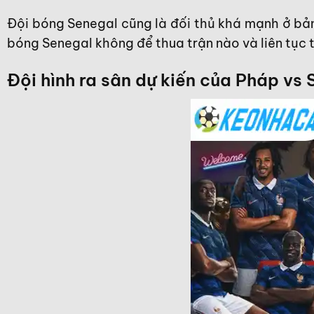
Đội bóng Senegal cũng là đối thủ khá mạnh ở bảng
bóng Senegal không để thua trận nào và liên tục 
Đội hình ra sân dự kiến của Pháp vs