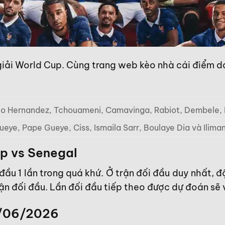
giải World Cup. Cùng trang web kèo nhà cái điểm da
o Hernandez, Tchouameni, Camavinga, Rabiot, Dembele,
ueye, Pape Gueye, Ciss, Ismaila Sarr, Boulaye Dia và Ilima
áp vs Senegal
đầu 1 lần trong quá khứ. Ở trận đối đầu duy nhất, đ
rận đối đầu. Lần đối đầu tiếp theo được dự đoán sẽ
7/06/2026