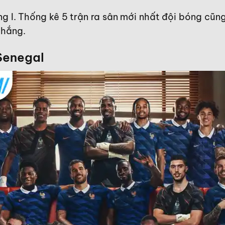
 I. Thống kê 5 trận ra sân mới nhất đội bóng cũng
thắng.
 Senegal