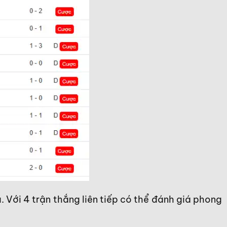
. Với 4 trận thắng liên tiếp có thể đánh giá phong