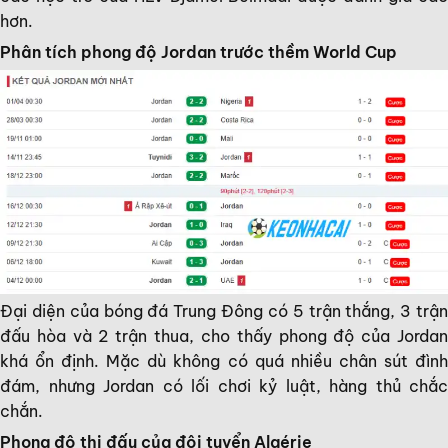
hơn.
Phân tích phong độ Jordan trước thềm World Cup
Đại diện của bóng đá Trung Đông có 5 trận thắng, 3 trận
đấu hòa và 2 trận thua, cho thấy phong độ của Jordan
khá ổn định. Mặc dù không có quá nhiều chân sút đình
đám, nhưng Jordan có lối chơi kỷ luật, hàng thủ chắc
chắn.
Phong độ thi đấu của đội tuyển Algérie