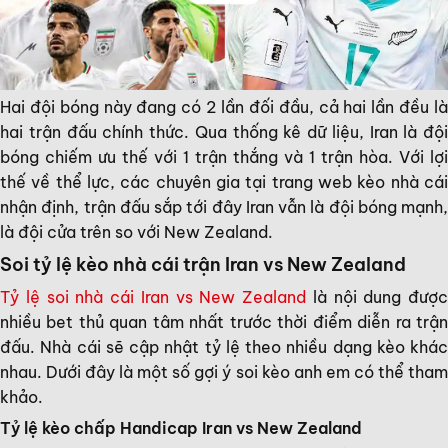
Hai đội bóng này đang có 2 lần đối đầu, cả hai lần đều là
hai trận đấu chính thức. Qua thống kê dữ liệu, Iran là đội
bóng chiếm ưu thế với 1 trận thắng và 1 trận hòa. Với lợi
thế về thể lực, các chuyên gia tại trang web kèo nhà cái
nhận định, trận đấu sắp tới đây Iran vẫn là đội bóng mạnh,
là đội cửa trên so với New Zealand.
Soi tỷ lệ kèo nhà cái trận Iran vs New Zealand
Tỷ lệ soi nhà cái Iran vs New Zealand
là nội dung được
nhiều bet thủ quan tâm nhất trước thời điểm diễn ra trận
đấu. Nhà cái sẽ cập nhật tỷ lệ theo nhiều dạng kèo khác
nhau. Dưới đây là một số gợi ý soi kèo anh em có thể tham
khảo.
Tỷ lệ kèo chấp Handicap Iran vs New Zealand