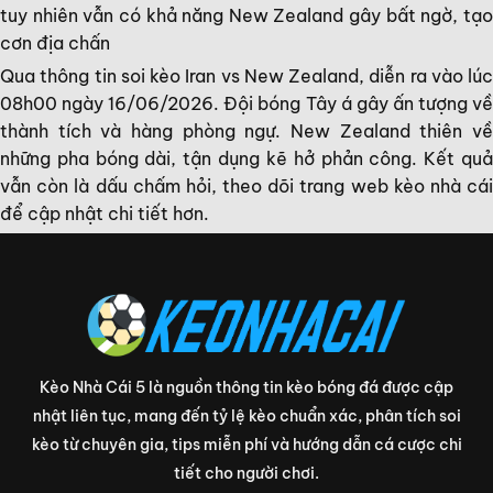
tuy nhiên vẫn có khả năng New Zealand gây bất ngờ, tạo
cơn địa chấn
Qua thông tin soi kèo Iran vs New Zealand, diễn ra vào lúc
08h00 ngày 16/06/2026. Đội bóng Tây á gây ấn tượng về
thành tích và hàng phòng ngự. New Zealand thiên về
những pha bóng dài, tận dụng kẽ hở phản công. Kết quả
vẫn còn là dấu chấm hỏi, theo dõi trang web kèo nhà cái
để cập nhật chi tiết hơn.
Kèo Nhà Cái 5 là nguồn thông tin kèo bóng đá được cập
nhật liên tục, mang đến tỷ lệ kèo chuẩn xác, phân tích soi
kèo từ chuyên gia, tips miễn phí và hướng dẫn cá cược chi
tiết cho người chơi.